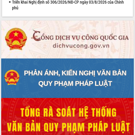
Triển khai Nghị định số 306/2026/NĐ-CP ngày 03/8/2026 của Chính
Lễ truy điệu và an táng hài cốt liệt sĩ
phủ
tại Nghĩa trang Liệt sĩ xã Sơn Hòa
Bàn giải pháp tháo gỡ khó khăn trong
xuất khẩu sầu riêng và triển khai quy
định EUDR
Thứ trưởng Bộ Nông nghiệp và Môi
trường Nguyễn Hoàng Hiệp khảo sát
vùng trồng và doanh nghiệp đóng gói
sầu riêng tại Đắk Lắk
Trình diễn nghệ thuật chế biến các
món ăn từ sầu riêng
Đắk Lắk công bố Quy hoạch và xúc
tiến đầu tư tỉnh
Ngành cá ngừ Đắk Lắk chủ động thích
ứng để giữ vững thị trường xuất khẩu
Diễn đàn Kinh tế tư nhân Việt Nam đột
phá cơ chế - Hợp tác công tư
Đề án 06 tạo bước ngoặt đột phá trong
cải cách hành chính tỉnh Đắk Lắk
Kết nối tour, đẩy mạnh chuyển đổi số