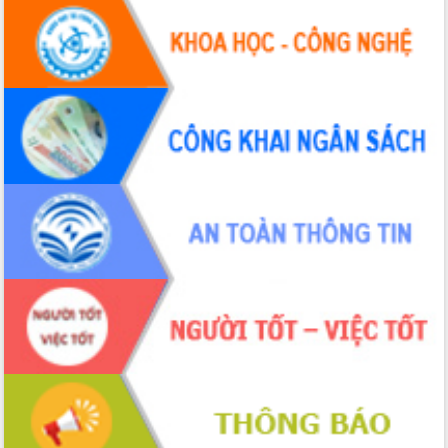
Đắk Lắk: Tôn vinh 46 giải pháp tại Hội
thi Sáng tạo Kỹ thuật 2024 - 2025
Đắk Lắk rà soát, điều chỉnh Đề án 190
về phát triển nuôi trồng thủy sản
Phó Chủ tịch UBND tỉnh Đắk Lắk
Trương Công Thái kiểm tra thực địa
Dự án cao tốc Khánh Hòa - Buôn Ma
Thuột
Định vị cà phê Việt Nam như một “di
sản sống” trong dòng chảy toàn cầu
Xây dựng nông thôn mới: Nâng cao đời
sống người dân từ những mô hình thiết
thực
Quyết liệt tháo gỡ vướng mắc, đẩy
nhanh tiến độ các dự án trọng điểm
trong Khu kinh tế Nam Phú Yên
Hòn Yến phát triển du lịch gắn với bảo
tồn biển
Lấy ý kiến điều chỉnh Quy hoạch tỉnh
Đắk Lắk thời kỳ 2021-2030, tầm nhìn