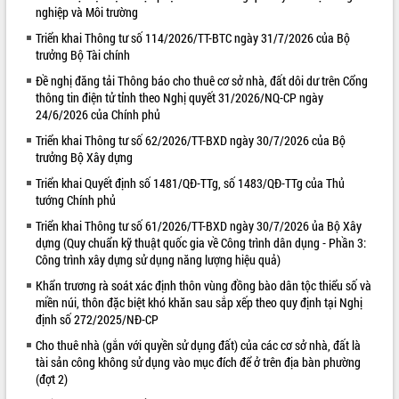
nghiệp và Môi trường
VIDEO
Triển khai Thông tư số 114/2026/TT-BTC ngày 31/7/2026 của Bộ
trưởng Bộ Tài chính
Loading the player...
Đề nghị đăng tải Thông báo cho thuê cơ sở nhà, đất dôi dư trên Cổng
Lễ truy tặng danh hiệu “Bà Mẹ Việt
thông tin điện tử tỉnh theo Nghị quyết 31/2026/NQ-CP ngày
Nam Anh hùng” và trao Huân chương
24/6/2026 của Chính phủ
Lao động
Triển khai Thông tư số 62/2026/TT-BXD ngày 30/7/2026 của Bộ
UBND tỉnh Đắk Lắk triển khai nhiệm
trưởng Bộ Xây dựng
vụ 6 tháng cuối năm 2026
Triển khai Quyết định số 1481/QĐ-TTg, số 1483/QĐ-TTg của Thủ
Kỳ họp thứ Hai, Hội đồng nhân dân
tướng Chính phủ
tỉnh khóa XI quyết nghị nhiều nội dung
quan trọng
ALBUM ẢNH
Triển khai Thông tư số 61/2026/TT-BXD ngày 30/7/2026 ủa Bộ Xây
Bí thư Tỉnh ủy Lương Nguyễn Minh
dựng (Quy chuẩn kỹ thuật quốc gia về Công trình dân dụng - Phần 3:
Triết thăm, tặng quà người có công với
Công trình xây dựng sử dụng năng lượng hiệu quả)
cách mạng
Khẩn trương rà soát xác định thôn vùng đồng bào dân tộc thiểu số và
Rà soát, hoàn thiện hệ thống thiết chế
miền núi, thôn đặc biệt khó khăn sau sắp xếp theo quy định tại Nghị
văn hóa, thể thao đáp ứng yêu cầu
định số 272/2025/NĐ-CP
phát triển mới
Cho thuê nhà (gắn với quyền sử dụng đất) của các cơ sở nhà, đất là
Thường trực HĐND tỉnh Đắk Lắk gặp
tài sản công không sử dụng vào mục đích để ở trên địa bàn phường
mặt Đoàn chuyên gia y tế TP. Hồ Chí
(đợt 2)
Minh
LIÊN KẾT WEB