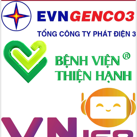
Ứng dụng sinh trắc học - Bước tiến
trong hành trình chuyển đổi số tại Đắk
Lắk
Đắk Lắk nâng cao hiệu quả công tác
Đảng từ Sổ tay đảng viên điện tử
Đắk Lắk đẩy mạnh nuôi biển công
nghệ, hướng tới phát triển thủy sản
bền vững
Tập huấn nâng cao năng lực triển khai
chuyển đổi số cho cán bộ, công chức
cấp xã
Đắk Lắk phát động hưởng ứng Ngày
Quyền của người tiêu dùng Việt Nam
2026
Đẩy mạnh cải cách hành chính, quyết
tâm đạt được mục tiêu tăng trưởng
hai con số trong năm 2026
Tổ chức trang trọng Lễ hội Đền thờ
Lương Văn Chánh năm 2026
Phó Bí thư Tỉnh ủy Đắk Lắk Đỗ Hữu