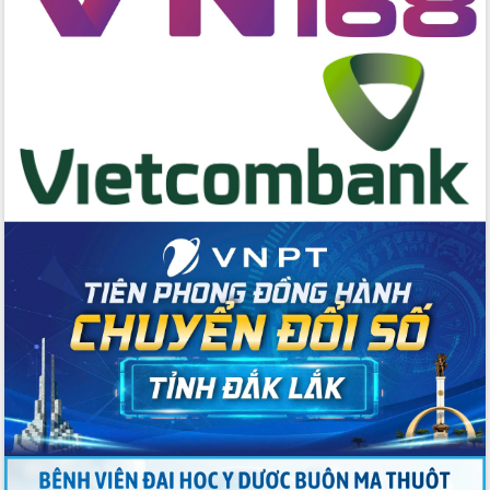
Huy giữ chức Bí thư Đảng ủy Ủy Ban
Nhân dân tỉnh
Bệnh án điện tử thúc đẩy chuyển đổi
số y tế tại Đắk Lắk
Chuyển đổi số thư viện: Mở rộng
không gian tri thức trong thời đại số
Đánh giá, rút kinh nghiệm công tác tổ
chức diễn tập trước ngày bầu cử
Chương trình “Gặp gỡ hữu nghị –
Friendship Meeting New Year 2026”
Bầu cử Quốc hội và HĐND: Cử tri Đắk
Lắk gửi gắm niềm tin, kỳ vọng vào lá
phiếu
Đắk Lắk sẵn sàng các điều kiện cho
Ngày hội bầu cử đại biểu Quốc hội
khóa XVI và HĐND các cấp nhiệm kỳ
2026-2031
Đảm bảo cuộc bầu cử đại biểu Quốc
hội và đại biểu HĐND các cấp diễn ra
an toàn, hiệu quả, đúng quy định