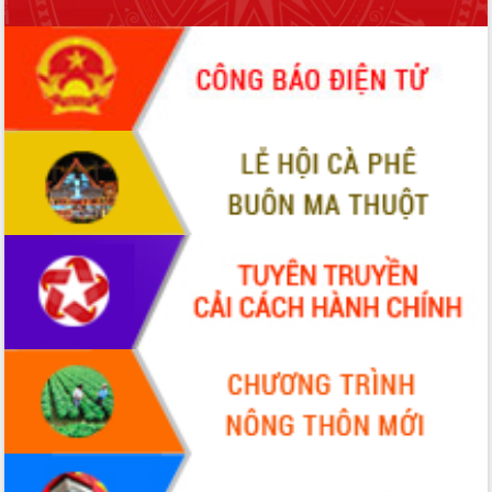
để phát triển du lịch Đắk Lắk
Khởi động Dự án Đầu tư xây dựng hạ
tầng kỹ thuật Cụm công nghiệp Tân
Tiến
Gặp mặt các cơ quan báo chí nhân Kỷ
niệm 101 năm Ngày Báo chí Cách
mạng Việt Nam
Đắk Lắk sơ kết 4 năm triển khai thực
hiện Đề án 06 của Chính phủ
Họp báo thông tin về Hội nghị Công bố
Quy hoạch và Xúc tiến đầu tư tỉnh Đắk
Lắk
Khơi thông điểm nghẽn, đẩy nhanh
giải ngân vốn khắc phục thiên tai
HĐND tỉnh thông qua điều chỉnh Quy
hoạch tỉnh thời kỳ 2021-2030
Hội thảo góp ý hồ sơ điều chỉnh quy
hoạch tỉnh Đắk Lắk thời kỳ 2021-2030,
tầm nhìn đến năm 2050
Nâng cao hiệu quả hoạt động của các