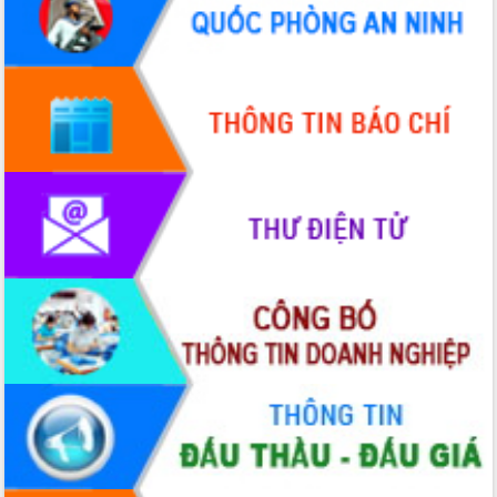
doanh nghiệp nhà nước
Hội nghị triển khai kết nối mạng
truyền số liệu chuyên dùng phục vụ cơ
quan Đảng, Nhà nước
Lễ phát động chuỗi hoạt động chung
tay làm sạch môi trường
Xã Ea Kar bước chuyển mình trong
công tác cải cách hành chính mô hình
mới
UBND tỉnh họp báo định kỳ tháng 4
năm 2026
Hội thảo khoa học “Giải pháp thúc đẩy
phát triển nền kinh tế xanh tại tỉnh
Đắk Lắk”
Tăng cường giám sát, đôn đốc thực
hiện nhiệm vụ quản lý tài sản công
hàng tuần
Tháo gỡ những vướng mắc, đẩy mạnh
công tác cải cách thủ tục hành chính
tại Trung tâm Phục vụ hành chính
công tỉnh