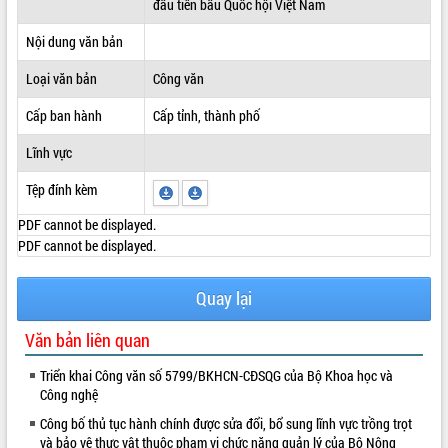
đầu tiên bầu Quốc hội Việt Nam
ĐIỂM TIN VĂN BẢN
Nội dung văn bản
QUY HOẠCH - KẾ HOẠCH
Loại văn bản
Công văn
Cấp ban hành
Cấp tỉnh, thành phố
Lĩnh vực
Tệp đính kèm
PDF cannot be displayed.
PDF cannot be displayed.
Quay lại
Văn bản liên quan
Triển khai Công văn số 5799/BKHCN-CĐSQG của Bộ Khoa học và
Công nghệ
Công bố thủ tục hành chính được sửa đổi, bổ sung lĩnh vực trồng trọt
và bảo vệ thực vật thuộc phạm vi chức năng quản lý của Bộ Nông