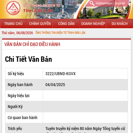
|
Vietnamese
English
TRANG CHỦ
CHÍNH QUYỀN
CÔNG DÂN
DOANH NGHIỆP
DU KHÁCH
Thứ năm, 06/08/2026
G ĐẾN VỚI CỔNG THÔNG TIN ĐIỆN TỬ TỈNH ĐẮK LẮK
VĂN BẢN CHỈ ĐẠO ĐIỀU HÀNH
GIỚI THIỆU
LÃNH ĐẠO UBND TỈNH
Chi Tiết Văn Bản
TIN TỨC SỰ KIỆN
Số ký hiệu
3222/UBND-KGVX
SỞ, BAN, NGÀNH
Ngày ban hành
04/04/2025
UBND CÁC XÃ, PHƯỜNG
Ngày hiệu lực
THÔNG TIN CHỈ ĐẠO ĐIỀU HÀNH
Người Ký
HỆ THỐNG VĂN BẢN
Cơ quan ban hành
Trích yếu
Tuyên truyền kỷ niệm 80 năm Ngày Tổng tuyển cử
VĂN BẢN HĐND TỈNH