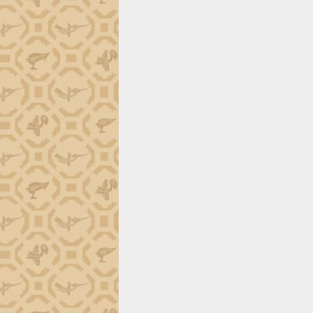
ứng để giữ vững thị trường xuất khẩu
Diễn đàn Kinh tế tư nhân Việt Nam đột
phá cơ chế - Hợp tác công tư
Đề án 06 tạo bước ngoặt đột phá trong
cải cách hành chính tỉnh Đắk Lắk
Kết nối tour, đẩy mạnh chuyển đổi số
để phát triển du lịch Đắk Lắk
Khởi động Dự án Đầu tư xây dựng hạ
tầng kỹ thuật Cụm công nghiệp Tân
Tiến
Gặp mặt các cơ quan báo chí nhân Kỷ
niệm 101 năm Ngày Báo chí Cách
mạng Việt Nam
Đắk Lắk sơ kết 4 năm triển khai thực
hiện Đề án 06 của Chính phủ
Họp báo thông tin về Hội nghị Công bố
Quy hoạch và Xúc tiến đầu tư tỉnh Đắk
Lắk
Khơi thông điểm nghẽn, đẩy nhanh
giải ngân vốn khắc phục thiên tai