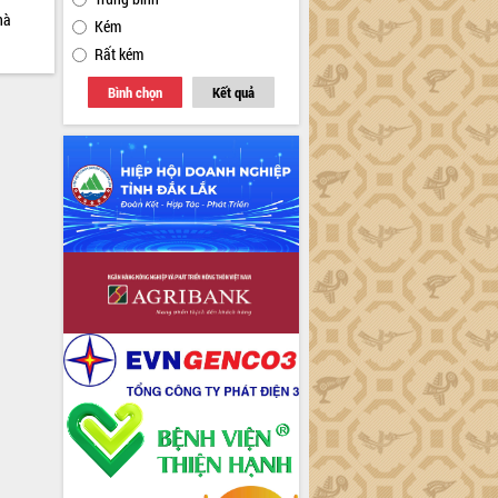
hà
Kém
Rất kém
Bình chọn
Kết quả