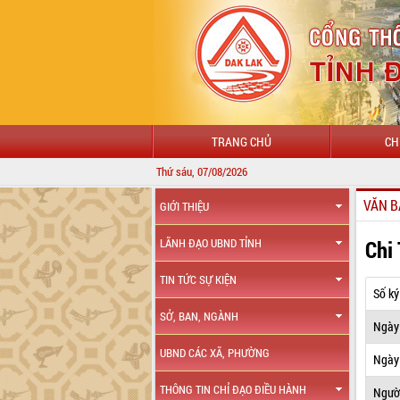
TRANG CHỦ
CH
Thứ sáu, 07/08/2026
VĂN B
GIỚI THIỆU
Chi
LÃNH ĐẠO UBND TỈNH
TIN TỨC SỰ KIỆN
Số ký
SỞ, BAN, NGÀNH
Ngày
UBND CÁC XÃ, PHƯỜNG
Ngày 
THÔNG TIN CHỈ ĐẠO ĐIỀU HÀNH
Ngườ