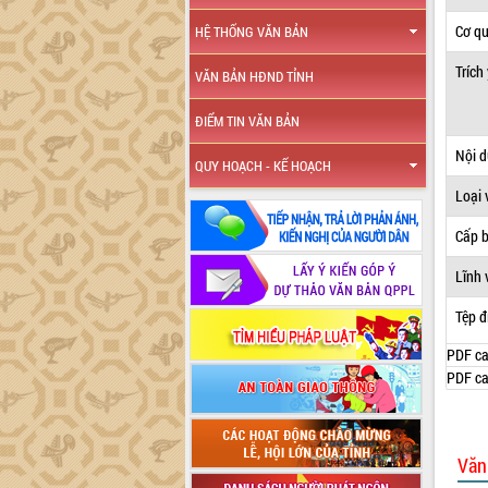
Cơ q
HỆ THỐNG VĂN BẢN
Trích
VĂN BẢN HĐND TỈNH
ĐIỂM TIN VĂN BẢN
Nội 
QUY HOẠCH - KẾ HOẠCH
Loại 
Cấp 
Lĩnh 
Tệp đ
PDF ca
PDF ca
Văn