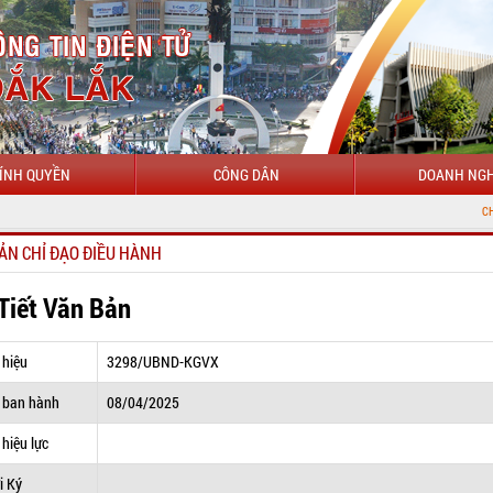
ÍNH QUYỀN
CÔNG DÂN
DOANH NGH
CHÀO MỪNG ĐẾN
ẢN CHỈ ĐẠO ĐIỀU HÀNH
 Tiết Văn Bản
 hiệu
3298/UBND-KGVX
 ban hành
08/04/2025
hiệu lực
i Ký