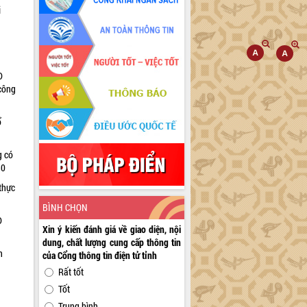
i
D
 công
ổ
g có
30
thực
BÌNH CHỌN
D
Xin ý kiến đánh giá về giao diện, nội
dung, chất lượng cung cấp thông tin
n
của Cổng thông tin điện tử tỉnh
Rất tốt
Tốt
Trung bình