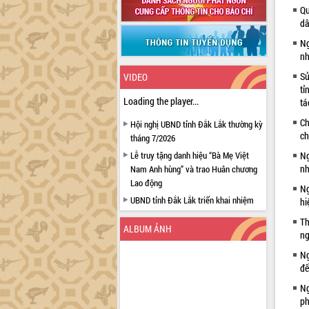
Qu
dâ
Ng
nh
Sử
VIDEO
tỉ
Loading the player...
tá
Ch
Hội nghị UBND tỉnh Đắk Lắk thường kỳ
ch
tháng 7/2026
Lễ truy tặng danh hiệu “Bà Mẹ Việt
Ng
nh
Nam Anh hùng” và trao Huân chương
Lao động
Ng
UBND tỉnh Đắk Lắk triển khai nhiệm
hi
vụ 6 tháng cuối năm 2026
Th
ALBUM ẢNH
Kỳ họp thứ Hai, Hội đồng nhân dân
ng
tỉnh khóa XI quyết nghị nhiều nội dung
Ng
quan trọng
đế
Bí thư Tỉnh ủy Lương Nguyễn Minh
Ng
Triết thăm, tặng quà người có công với
ph
cách mạng