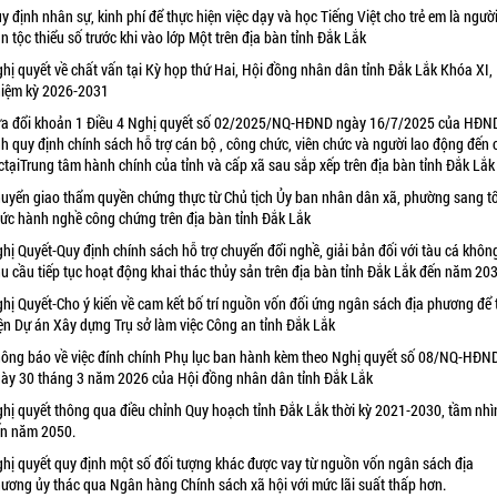
y định nhân sự, kinh phí để thực hiện việc dạy và học Tiếng Việt cho trẻ em là ngườ
n tộc thiểu số trước khi vào lớp Một trên địa bàn tỉnh Đắk Lắk
hị quyết về chất vấn tại Kỳ họp thứ Hai, Hội đồng nhân dân tỉnh Đắk Lắk Khóa XI,
iệm kỳ 2026-2031
a đổi khoản 1 Điều 4 Nghị quyết số 02/2025/NQ-HĐND ngày 16/7/2025 của HĐN
nh quy định chính sách hỗ trợ cán bộ , công chức, viên chức và người lao động đến
ctạiTrung tâm hành chính của tỉnh và cấp xã sau sắp xếp trên địa bàn tỉnh Đắk Lắk
uyển giao thẩm quyền chứng thực từ Chủ tịch Ủy ban nhân dân xã, phường sang t
ức hành nghề công chứng trên địa bàn tỉnh Đắk Lắk
hị Quyết-Quy định chính sách hỗ trợ chuyển đổi nghề, giải bản đối với tàu cá khôn
u cầu tiếp tục hoạt động khai thác thủy sản trên địa bàn tỉnh Đắk Lắk đến năm 20
hị Quyết-Cho ý kiến về cam kết bố trí nguồn vốn đối ứng ngân sách địa phương để 
ện Dự án Xây dựng Trụ sở làm việc Công an tỉnh Đắk Lắk
ông báo về việc đính chính Phụ lục ban hành kèm theo Nghị quyết số 08/NQ-HĐN
ày 30 tháng 3 năm 2026 của Hội đồng nhân dân tỉnh Đắk Lắk
hị quyết thông qua điều chỉnh Quy hoạch tỉnh Đắk Lắk thời kỳ 2021-2030, tầm nhì
n năm 2050.
hị quyết quy định một số đối tượng khác được vay từ nguồn vốn ngân sách địa
ương ủy thác qua Ngân hàng Chính sách xã hội với mức lãi suất thấp hơn.