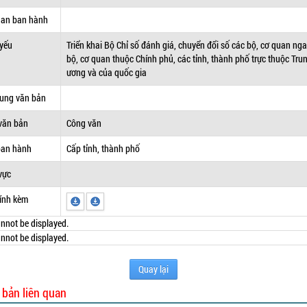
uan ban hành
 yếu
Triển khai Bộ Chỉ số đánh giá, chuyển đổi số các bộ, cơ quan ng
bộ, cơ quan thuộc Chính phủ, các tỉnh, thành phố trực thuộc Tru
ương và của quốc gia
dung văn bản
văn bản
Công văn
ban hành
Cấp tỉnh, thành phố
vực
ính kèm
nnot be displayed.
nnot be displayed.
Quay lại
 bản liên quan