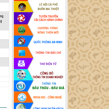
ang
ng