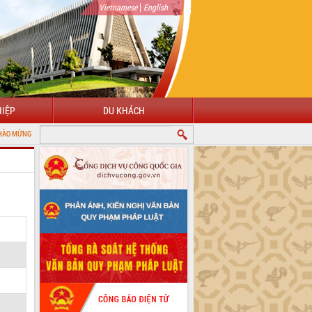
|
Vietnamese
English
IỆP
DU KHÁCH
 VỚI CỔNG THÔNG TIN ĐIỆN TỬ TỈNH ĐẮK LẮK