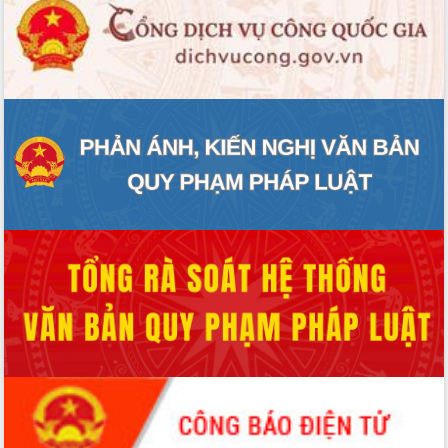
Rà soát, hoàn thiện hệ thống thiết chế
văn hóa, thể thao đáp ứng yêu cầu
phát triển mới
Thường trực HĐND tỉnh Đắk Lắk gặp
mặt Đoàn chuyên gia y tế TP. Hồ Chí
Minh
Lễ truy điệu và an táng hài cốt liệt sĩ
tại Nghĩa trang Liệt sĩ xã Sơn Hòa
Bàn giải pháp tháo gỡ khó khăn trong
xuất khẩu sầu riêng và triển khai quy
định EUDR
Thứ trưởng Bộ Nông nghiệp và Môi
trường Nguyễn Hoàng Hiệp khảo sát
vùng trồng và doanh nghiệp đóng gói
sầu riêng tại Đắk Lắk
Trình diễn nghệ thuật chế biến các
món ăn từ sầu riêng
Đắk Lắk công bố Quy hoạch và xúc
tiến đầu tư tỉnh
Ngành cá ngừ Đắk Lắk chủ động thích