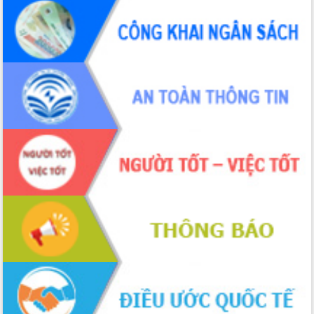
hiện nhiệm vụ quản lý tài sản công
hàng tuần
Tháo gỡ những vướng mắc, đẩy mạnh
công tác cải cách thủ tục hành chính
tại Trung tâm Phục vụ hành chính
công tỉnh
Đắk Lắk: Tôn vinh 46 giải pháp tại Hội
thi Sáng tạo Kỹ thuật 2024 - 2025
Đắk Lắk rà soát, điều chỉnh Đề án 190
về phát triển nuôi trồng thủy sản
Phó Chủ tịch UBND tỉnh Đắk Lắk
Trương Công Thái kiểm tra thực địa
Dự án cao tốc Khánh Hòa - Buôn Ma
Thuột
Định vị cà phê Việt Nam như một “di
sản sống” trong dòng chảy toàn cầu
Xây dựng nông thôn mới: Nâng cao đời
sống người dân từ những mô hình thiết
thực
Quyết liệt tháo gỡ vướng mắc, đẩy