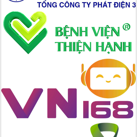
đấu có 77% xã đạt chuẩn nông thôn
mới
Chuyển đổi số 'mở đường' cho nông
nghiệp Đắk Lắk tăng trưởng bứt phá
Triển khai đồng bộ đo đạc, lập hồ sơ
địa chính, hoàn thiện cơ sở dữ liệu đất
đai
Ứng dụng sinh trắc học - Bước tiến
trong hành trình chuyển đổi số tại Đắk
Lắk
Đắk Lắk nâng cao hiệu quả công tác
Đảng từ Sổ tay đảng viên điện tử
Đắk Lắk đẩy mạnh nuôi biển công
nghệ, hướng tới phát triển thủy sản
bền vững
Tập huấn nâng cao năng lực triển khai
chuyển đổi số cho cán bộ, công chức
cấp xã
Đắk Lắk phát động hưởng ứng Ngày
Quyền của người tiêu dùng Việt Nam
2026