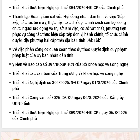
Triển khai thực hiện Nghị định số 304/2026/NĐ-CP của Chính phủ
VIDEO
Thành lập Đoàn giám sát của Hội đồng nhân dân tỉnh về việc “Sắp
Loading the player...
xếp, tổ chức bộ máy; thực hiện các chế độ, chính sách cán bộ, công
chức, người lao động và trụ sở làm việc, cơ sở vật chất, phương tiện
Trailer Lễ hội Sầu riêng Đắk Lắk năm
phục vụ công tác thực hiện sắp xếp đơn vị hành chính, tổ chức chính
2026
quyền địa phương hai cấp trên địa bàn tỉnh Đắk Lắk”
Khám bệnh, cấp phát thuốc miễn phí
Về việc phân công cơ quan soạn thảo dự thảo Quyết định quy phạm
và tặng quà người dân xã Cư Pui
pháp luật của Ủy ban nhân dân tỉnh
Hội nghị UBND tỉnh Đắk Lắk thường kỳ
ý kiến về Báo cáo số 397/BC-SKHCN của Sở Khoa học và Công nghệ
tháng 7/2026
Lễ truy tặng danh hiệu “Bà Mẹ Việt
Triển khai các văn bản của Trung ương về khoa học và công nghệ
ALBUM ẢNH
Nam Anh hùng” và trao Huân chương
Triển khai Nghị định số 302/2026/NĐ-CP ngày 01/8/2026 của Chính
Lao động
phủ
UBND tỉnh Đắk Lắk triển khai nhiệm
Triển khai Công văn số 3025-CV/ĐU ngày 06/8/2026 của Đảng ủy
vụ 6 tháng cuối năm 2026
UBND tỉnh
Kỳ họp thứ Hai, Hội đồng nhân dân
Triển khai thực hiện Nghị định số 309/2026/NĐ-CP ngày 05/8/2026
tỉnh khóa XI quyết nghị nhiều nội dung
của Chính phủ
quan trọng
Bí thư Tỉnh ủy Lương Nguyễn Minh
Triết thăm, tặng quà người có công với
cách mạng
LIÊN KẾT WEB