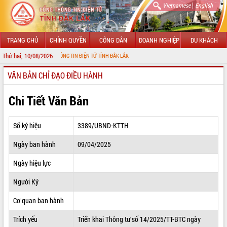
|
Vietnamese
English
TRANG CHỦ
CHÍNH QUYỀN
CÔNG DÂN
DOANH NGHIỆP
DU KHÁCH
Thứ hai, 10/08/2026
VỚI CỔNG THÔNG TIN ĐIỆN TỬ TỈNH ĐẮK LẮK
VĂN BẢN CHỈ ĐẠO ĐIỀU HÀNH
GIỚI THIỆU
LÃNH ĐẠO UBND TỈNH
Chi Tiết Văn Bản
TIN TỨC SỰ KIỆN
Số ký hiệu
3389/UBND-KTTH
SỞ, BAN, NGÀNH
Ngày ban hành
09/04/2025
UBND CÁC XÃ, PHƯỜNG
Ngày hiệu lực
THÔNG TIN CHỈ ĐẠO ĐIỀU HÀNH
Người Ký
HỆ THỐNG VĂN BẢN
Cơ quan ban hành
Trích yếu
Triển khai Thông tư số 14/2025/TT-BTC ngày
VĂN BẢN HĐND TỈNH