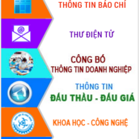
HĐND tỉnh thông qua điều chỉnh Quy
hoạch tỉnh thời kỳ 2021-2030
Hội thảo góp ý hồ sơ điều chỉnh quy
hoạch tỉnh Đắk Lắk thời kỳ 2021-2030,
tầm nhìn đến năm 2050
Nâng cao hiệu quả hoạt động của các
doanh nghiệp nhà nước
Hội nghị triển khai kết nối mạng
truyền số liệu chuyên dùng phục vụ cơ
quan Đảng, Nhà nước
Lễ phát động chuỗi hoạt động chung
tay làm sạch môi trường
Xã Ea Kar bước chuyển mình trong
công tác cải cách hành chính mô hình
mới
UBND tỉnh họp báo định kỳ tháng 4
năm 2026
Hội thảo khoa học “Giải pháp thúc đẩy
phát triển nền kinh tế xanh tại tỉnh
Đắk Lắk”
Tăng cường giám sát, đôn đốc thực