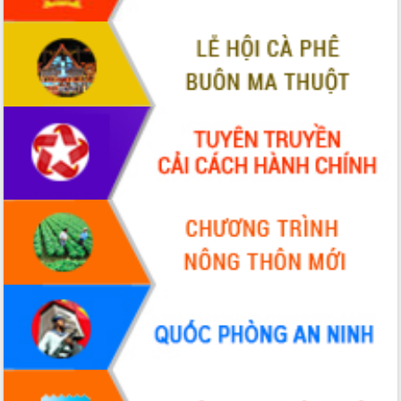
ứng để giữ vững thị trường xuất khẩu
Diễn đàn Kinh tế tư nhân Việt Nam đột
phá cơ chế - Hợp tác công tư
Đề án 06 tạo bước ngoặt đột phá trong
cải cách hành chính tỉnh Đắk Lắk
Kết nối tour, đẩy mạnh chuyển đổi số
để phát triển du lịch Đắk Lắk
Khởi động Dự án Đầu tư xây dựng hạ
tầng kỹ thuật Cụm công nghiệp Tân
Tiến
Gặp mặt các cơ quan báo chí nhân Kỷ
niệm 101 năm Ngày Báo chí Cách
mạng Việt Nam
Đắk Lắk sơ kết 4 năm triển khai thực
hiện Đề án 06 của Chính phủ
Họp báo thông tin về Hội nghị Công bố
Quy hoạch và Xúc tiến đầu tư tỉnh Đắk
Lắk
Khơi thông điểm nghẽn, đẩy nhanh
giải ngân vốn khắc phục thiên tai