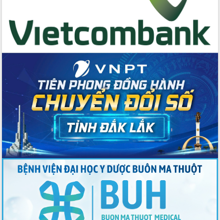
Đẩy mạnh cải cách hành chính, quyết
tâm đạt được mục tiêu tăng trưởng
hai con số trong năm 2026
Tổ chức trang trọng Lễ hội Đền thờ
Lương Văn Chánh năm 2026
Phó Bí thư Tỉnh ủy Đắk Lắk Đỗ Hữu
Huy giữ chức Bí thư Đảng ủy Ủy Ban
Nhân dân tỉnh
Bệnh án điện tử thúc đẩy chuyển đổi
số y tế tại Đắk Lắk
Chuyển đổi số thư viện: Mở rộng
không gian tri thức trong thời đại số
Đánh giá, rút kinh nghiệm công tác tổ
chức diễn tập trước ngày bầu cử
Chương trình “Gặp gỡ hữu nghị –
Friendship Meeting New Year 2026”
Bầu cử Quốc hội và HĐND: Cử tri Đắk
Lắk gửi gắm niềm tin, kỳ vọng vào lá
phiếu
Đắk Lắk sẵn sàng các điều kiện cho