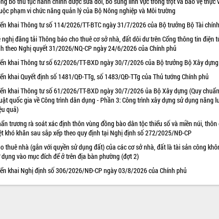
ng bố thủ tục hành chính được sửa đổi, bổ sung lĩnh vực trồng trọt và bảo vệ thực 
uộc phạm vi chức năng quản lý của Bộ Nông nghiệp và Môi trường
iển khai Thông tư số 114/2026/TT-BTC ngày 31/7/2026 của Bộ trưởng Bộ Tài chín
 nghị đăng tải Thông báo cho thuê cơ sở nhà, đất dôi dư trên Cổng thông tin điện t
nh theo Nghị quyết 31/2026/NQ-CP ngày 24/6/2026 của Chính phủ
iển khai Thông tư số 62/2026/TT-BXD ngày 30/7/2026 của Bộ trưởng Bộ Xây dựng
iển khai Quyết định số 1481/QĐ-TTg, số 1483/QĐ-TTg của Thủ tướng Chính phủ
iển khai Thông tư số 61/2026/TT-BXD ngày 30/7/2026 ủa Bộ Xây dựng (Quy chuẩn
uật quốc gia về Công trình dân dụng - Phần 3: Công trình xây dựng sử dụng năng 
ệu quả)
ẩn trương rà soát xác định thôn vùng đồng bào dân tộc thiểu số và miền núi, thôn
ệt khó khăn sau sắp xếp theo quy định tại Nghị định số 272/2025/NĐ-CP
o thuê nhà (gắn với quyền sử dụng đất) của các cơ sở nhà, đất là tài sản công khô
 dụng vào mục đích để ở trên địa bàn phường (đợt 2)
iển khai Nghị định số 306/2026/NĐ-CP ngày 03/8/2026 của Chính phủ