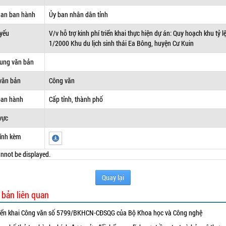
uan ban hành
Ủy ban nhân dân tỉnh
 yếu
V/v hỗ trợ kinh phí triển khai thực hiện dự án: Quy hoạch khu tỷ l
1/2000 Khu du lịch sinh thái Ea Bông, huyện Cư Kuin
dung văn bản
văn bản
Công văn
ban hành
Cấp tỉnh, thành phố
vực
ính kèm
nnot be displayed.
Quay lại
 bản liên quan
iển khai Công văn số 5799/BKHCN-CĐSQG của Bộ Khoa học và Công nghệ