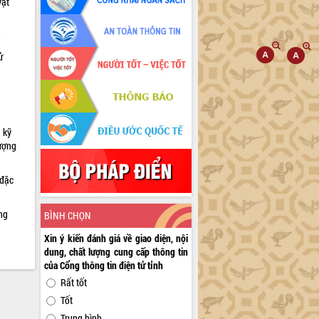
vật
h
ử
 kỹ
lượng
 đặc
ng
BÌNH CHỌN
Xin ý kiến đánh giá về giao diện, nội
dung, chất lượng cung cấp thông tin
của Cổng thông tin điện tử tỉnh
Rất tốt
Tốt
Trung bình