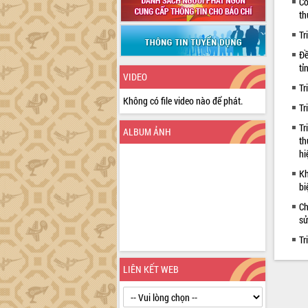
Cô
th
Tr
Đề
tỉ
VIDEO
Tr
Không có file video nào để phát.
Tr
Tr
ALBUM ẢNH
th
hi
Kh
bi
Ch
sử
Tr
LIÊN KẾT WEB