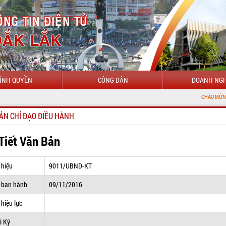
ÍNH QUYỀN
CÔNG DÂN
DOANH NGH
CHÀO MỪNG ĐẾN VỚI CỔN
ẢN CHỈ ĐẠO ĐIỀU HÀNH
 Tiết Văn Bản
 hiệu
9011/UBND-KT
 ban hành
09/11/2016
hiệu lực
i Ký