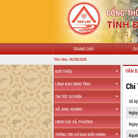
TRANG CHỦ
CH
Thứ năm, 06/08/2026
VĂN B
GIỚI THIỆU
Chi
LÃNH ĐẠO UBND TỈNH
TIN TỨC SỰ KIỆN
Số ký
SỞ, BAN, NGÀNH
Ngày
UBND CÁC XÃ, PHƯỜNG
Ngày 
THÔNG TIN CHỈ ĐẠO ĐIỀU HÀNH
Ngườ