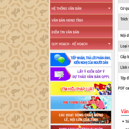
Cơ q
HỆ THỐNG VĂN BẢN
Trích
VĂN BẢN HĐND TỈNH
ĐIỂM TIN VĂN BẢN
Nội 
QUY HOẠCH - KẾ HOẠCH
Loại 
Cấp 
Lĩnh 
Tệp đ
PDF ca
Văn
Tr