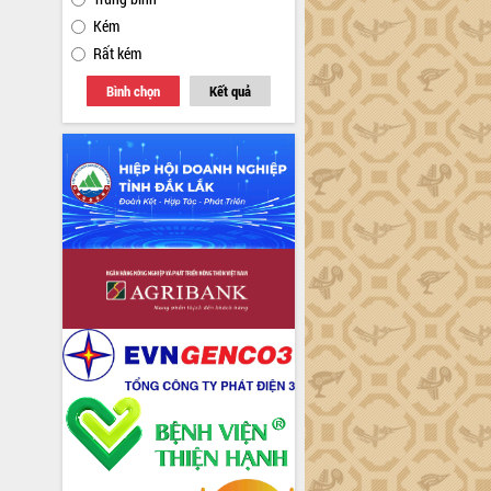
Kém
Rất kém
Bình chọn
Kết quả