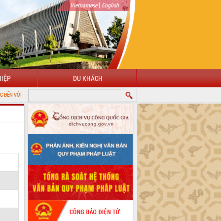
|
Vietnamese
English
IỆP
DU KHÁCH
G THÔNG TIN ĐIỆN TỬ TỈNH ĐẮK LẮK