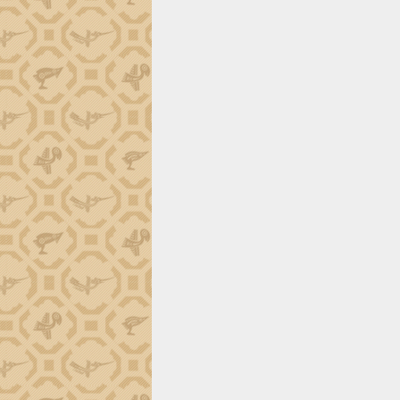
Trình diễn nghệ thuật chế biến các
món ăn từ sầu riêng
Đắk Lắk công bố Quy hoạch và xúc
tiến đầu tư tỉnh
Ngành cá ngừ Đắk Lắk chủ động thích
ứng để giữ vững thị trường xuất khẩu
Diễn đàn Kinh tế tư nhân Việt Nam đột
phá cơ chế - Hợp tác công tư
Đề án 06 tạo bước ngoặt đột phá trong
cải cách hành chính tỉnh Đắk Lắk
Kết nối tour, đẩy mạnh chuyển đổi số
để phát triển du lịch Đắk Lắk
Khởi động Dự án Đầu tư xây dựng hạ
tầng kỹ thuật Cụm công nghiệp Tân
Tiến
Gặp mặt các cơ quan báo chí nhân Kỷ
niệm 101 năm Ngày Báo chí Cách
mạng Việt Nam
Đắk Lắk sơ kết 4 năm triển khai thực
hiện Đề án 06 của Chính phủ