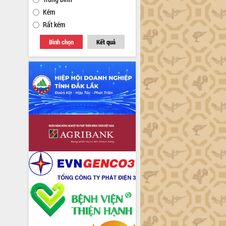
Kém
Rất kém
Bình chọn
Kết quả