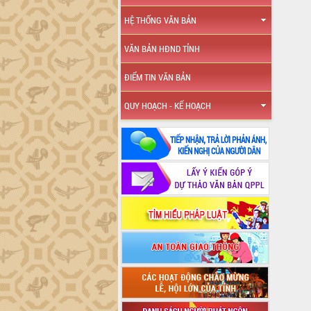
HỆ THỐNG VĂN BẢN
VĂN BẢN HĐND TỈNH
ĐIỂM TIN VĂN BẢN
QUY HOẠCH - KẾ HOẠCH