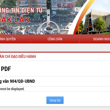
ÍNH QUYỀN
CÔNG DÂN
DOANH NGH
CHÀO MỪNG ĐẾ
ẢN CHỈ ĐẠO ĐIỀU HÀNH
 PDF
g văn 904/QĐ-UBND
nnot be displayed.
Quay lại