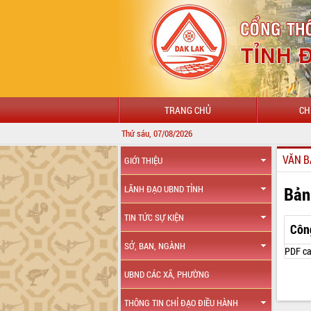
TRANG CHỦ
CH
Thứ sáu, 07/08/2026
VĂN B
GIỚI THIỆU
Bản
LÃNH ĐẠO UBND TỈNH
TIN TỨC SỰ KIỆN
Côn
SỞ, BAN, NGÀNH
PDF ca
UBND CÁC XÃ, PHƯỜNG
THÔNG TIN CHỈ ĐẠO ĐIỀU HÀNH