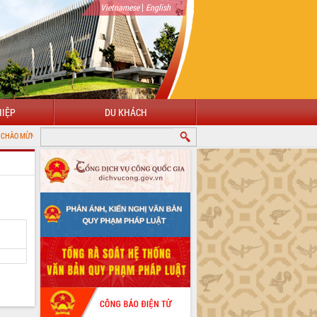
|
Vietnamese
English
IỆP
DU KHÁCH
N VỚI CỔNG THÔNG TIN ĐIỆN TỬ TỈNH ĐẮK LẮK