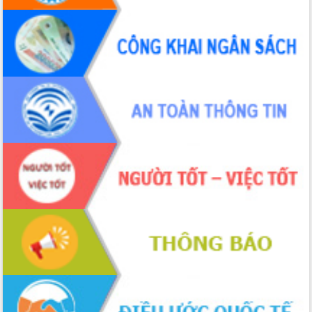
món ăn từ sầu riêng
Đắk Lắk công bố Quy hoạch và xúc
tiến đầu tư tỉnh
Ngành cá ngừ Đắk Lắk chủ động thích
ứng để giữ vững thị trường xuất khẩu
Diễn đàn Kinh tế tư nhân Việt Nam đột
phá cơ chế - Hợp tác công tư
Đề án 06 tạo bước ngoặt đột phá trong
cải cách hành chính tỉnh Đắk Lắk
Kết nối tour, đẩy mạnh chuyển đổi số
để phát triển du lịch Đắk Lắk
Khởi động Dự án Đầu tư xây dựng hạ
tầng kỹ thuật Cụm công nghiệp Tân
Tiến
Gặp mặt các cơ quan báo chí nhân Kỷ
niệm 101 năm Ngày Báo chí Cách
mạng Việt Nam
Đắk Lắk sơ kết 4 năm triển khai thực
hiện Đề án 06 của Chính phủ
Họp báo thông tin về Hội nghị Công bố