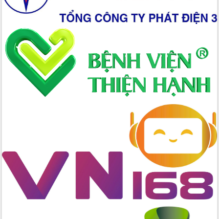
Xây dựng nông thôn mới: Nâng cao đời
sống người dân từ những mô hình thiết
thực
Quyết liệt tháo gỡ vướng mắc, đẩy
nhanh tiến độ các dự án trọng điểm
trong Khu kinh tế Nam Phú Yên
Hòn Yến phát triển du lịch gắn với bảo
tồn biển
Lấy ý kiến điều chỉnh Quy hoạch tỉnh
Đắk Lắk thời kỳ 2021-2030, tầm nhìn
đến năm 2050
Phát động chiến dịch 30 ngày đêm
giải phóng mặt bằng Tuyến đường bộ
ven biển
Đắk Lắk nỗ lực thúc đẩy tăng trưởng
kinh tế từ 10% trở lên trong Quý
II/2026
Đắk Lắk ký kết thỏa thuận hợp tác về
chuyển đổi số giai đoạn 2026 – 2030
với Tập đoàn Bưu chính Viễn thông
Việt Nam