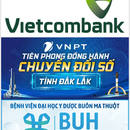
Thứ trưởng Bộ Y tế làm việc với tỉnh
Đắk Lắk về phát triển nhân lực y tế
cho trạm y tế cấp xã
Du lịch Đắk Lắk nâng tầm trải nghiệm
du khách thông qua Hệ thống cơ sở dữ
liệu và Bản đồ số
Tập huấn ứng dụng trí tuệ nhân tạo (AI)
trong thương mại điện tử năm 2026
Đoàn đại biểu Quốc hội tỉnh Đắk Lắk
trao đổi thông tin trước Kỳ họp thứ
nhất, Quốc hội khóa XVI
Quyết liệt cải cách hành chính, khơi
thông nguồn lực phát triển
Nâng cao hiệu lực, hiệu quả HĐND
tỉnh thông qua hiện đại hóa hành chính
Xã Ea Phê gắn cải cách hành chính với
chuyển đổi số
Phó Chủ tịch Thường trực UBND tỉnh
Hồ Thị Nguyên Thảo làm việc tại Trung
tâm Phục vụ hành chính công xã Ea
Phê