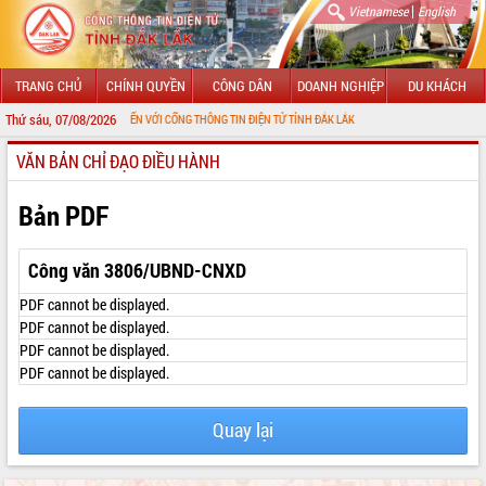
|
Vietnamese
English
TRANG CHỦ
CHÍNH QUYỀN
CÔNG DÂN
DOANH NGHIỆP
DU KHÁCH
Thứ sáu, 07/08/2026
CHÀO MỪNG ĐẾN VỚI CỔNG THÔNG TIN ĐIỆN TỬ TỈNH ĐẮK LẮK
VĂN BẢN CHỈ ĐẠO ĐIỀU HÀNH
GIỚI THIỆU
LÃNH ĐẠO UBND TỈNH
Bản PDF
TIN TỨC SỰ KIỆN
Công văn 3806/UBND-CNXD
SỞ, BAN, NGÀNH
PDF cannot be displayed.
PDF cannot be displayed.
UBND CÁC XÃ, PHƯỜNG
PDF cannot be displayed.
PDF cannot be displayed.
THÔNG TIN CHỈ ĐẠO ĐIỀU HÀNH
HỆ THỐNG VĂN BẢN
Quay lại
VĂN BẢN HĐND TỈNH