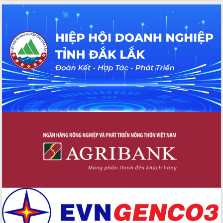
Hội thảo khoa học “Giải pháp thúc đẩy
phát triển nền kinh tế xanh tại tỉnh
Đắk Lắk”
Tăng cường giám sát, đôn đốc thực
hiện nhiệm vụ quản lý tài sản công
hàng tuần
Tháo gỡ những vướng mắc, đẩy mạnh
công tác cải cách thủ tục hành chính
tại Trung tâm Phục vụ hành chính
công tỉnh
Đắk Lắk: Tôn vinh 46 giải pháp tại Hội
thi Sáng tạo Kỹ thuật 2024 - 2025
Đắk Lắk rà soát, điều chỉnh Đề án 190
về phát triển nuôi trồng thủy sản
Phó Chủ tịch UBND tỉnh Đắk Lắk
Trương Công Thái kiểm tra thực địa
Dự án cao tốc Khánh Hòa - Buôn Ma
Thuột
Định vị cà phê Việt Nam như một “di
sản sống” trong dòng chảy toàn cầu