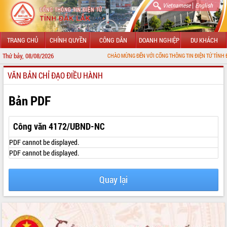
|
Vietnamese
English
TRANG CHỦ
CHÍNH QUYỀN
CÔNG DÂN
DOANH NGHIỆP
DU KHÁCH
Thứ bảy, 08/08/2026
CHÀO MỪNG ĐẾN VỚI CỔNG THÔNG TIN ĐIỆN TỬ TỈNH ĐẮK LẮK
VĂN BẢN CHỈ ĐẠO ĐIỀU HÀNH
GIỚI THIỆU
LÃNH ĐẠO UBND TỈNH
Bản PDF
TIN TỨC SỰ KIỆN
Công văn 4172/UBND-NC
SỞ, BAN, NGÀNH
PDF cannot be displayed.
PDF cannot be displayed.
UBND CÁC XÃ, PHƯỜNG
Quay lại
THÔNG TIN CHỈ ĐẠO ĐIỀU HÀNH
HỆ THỐNG VĂN BẢN
VĂN BẢN HĐND TỈNH