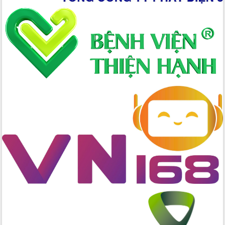
Xây dựng nông thôn mới: Nâng cao đời
sống người dân từ những mô hình thiết
thực
Quyết liệt tháo gỡ vướng mắc, đẩy
nhanh tiến độ các dự án trọng điểm
trong Khu kinh tế Nam Phú Yên
Hòn Yến phát triển du lịch gắn với bảo
tồn biển
Lấy ý kiến điều chỉnh Quy hoạch tỉnh
Đắk Lắk thời kỳ 2021-2030, tầm nhìn
đến năm 2050
Phát động chiến dịch 30 ngày đêm
giải phóng mặt bằng Tuyến đường bộ
ven biển
Đắk Lắk nỗ lực thúc đẩy tăng trưởng
kinh tế từ 10% trở lên trong Quý
II/2026
Đắk Lắk ký kết thỏa thuận hợp tác về
chuyển đổi số giai đoạn 2026 – 2030
với Tập đoàn Bưu chính Viễn thông
Việt Nam