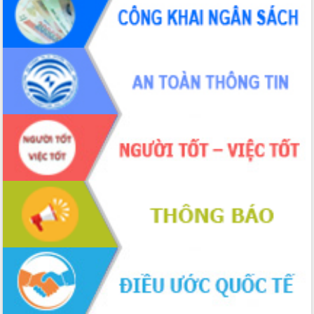
món ăn từ sầu riêng
Đắk Lắk công bố Quy hoạch và xúc
tiến đầu tư tỉnh
Ngành cá ngừ Đắk Lắk chủ động thích
ứng để giữ vững thị trường xuất khẩu
Diễn đàn Kinh tế tư nhân Việt Nam đột
phá cơ chế - Hợp tác công tư
Đề án 06 tạo bước ngoặt đột phá trong
cải cách hành chính tỉnh Đắk Lắk
Kết nối tour, đẩy mạnh chuyển đổi số
để phát triển du lịch Đắk Lắk
Khởi động Dự án Đầu tư xây dựng hạ
tầng kỹ thuật Cụm công nghiệp Tân
Tiến
Gặp mặt các cơ quan báo chí nhân Kỷ
niệm 101 năm Ngày Báo chí Cách
mạng Việt Nam
Đắk Lắk sơ kết 4 năm triển khai thực
hiện Đề án 06 của Chính phủ
Họp báo thông tin về Hội nghị Công bố