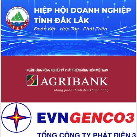
Hội thảo khoa học “Giải pháp thúc đẩy
phát triển nền kinh tế xanh tại tỉnh
Đắk Lắk”
Tăng cường giám sát, đôn đốc thực
hiện nhiệm vụ quản lý tài sản công
hàng tuần
Tháo gỡ những vướng mắc, đẩy mạnh
công tác cải cách thủ tục hành chính
tại Trung tâm Phục vụ hành chính
công tỉnh
Đắk Lắk: Tôn vinh 46 giải pháp tại Hội
thi Sáng tạo Kỹ thuật 2024 - 2025
Đắk Lắk rà soát, điều chỉnh Đề án 190
về phát triển nuôi trồng thủy sản
Phó Chủ tịch UBND tỉnh Đắk Lắk
Trương Công Thái kiểm tra thực địa
Dự án cao tốc Khánh Hòa - Buôn Ma
Thuột
Định vị cà phê Việt Nam như một “di
sản sống” trong dòng chảy toàn cầu