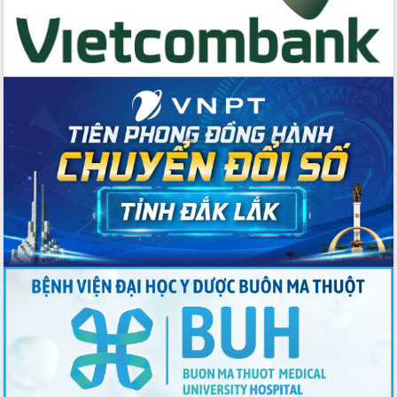
Thứ trưởng Bộ Y tế làm việc với tỉnh
Đắk Lắk về phát triển nhân lực y tế
cho trạm y tế cấp xã
Du lịch Đắk Lắk nâng tầm trải nghiệm
du khách thông qua Hệ thống cơ sở dữ
liệu và Bản đồ số
Tập huấn ứng dụng trí tuệ nhân tạo (AI)
trong thương mại điện tử năm 2026
Đoàn đại biểu Quốc hội tỉnh Đắk Lắk
trao đổi thông tin trước Kỳ họp thứ
nhất, Quốc hội khóa XVI
Quyết liệt cải cách hành chính, khơi
thông nguồn lực phát triển
Nâng cao hiệu lực, hiệu quả HĐND
tỉnh thông qua hiện đại hóa hành chính
Xã Ea Phê gắn cải cách hành chính với
chuyển đổi số
Phó Chủ tịch Thường trực UBND tỉnh
Hồ Thị Nguyên Thảo làm việc tại Trung
tâm Phục vụ hành chính công xã Ea
Phê