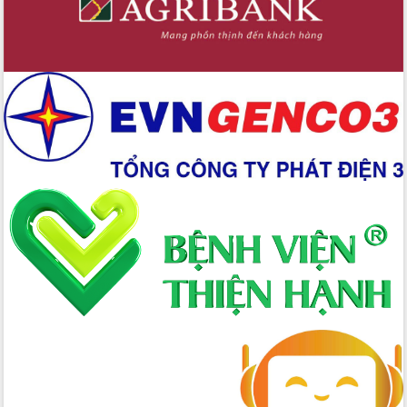
Chuyển đổi số 'mở đường' cho nông
nghiệp Đắk Lắk tăng trưởng bứt phá
Triển khai đồng bộ đo đạc, lập hồ sơ
địa chính, hoàn thiện cơ sở dữ liệu đất
đai
Ứng dụng sinh trắc học - Bước tiến
trong hành trình chuyển đổi số tại Đắk
Lắk
Đắk Lắk nâng cao hiệu quả công tác
Đảng từ Sổ tay đảng viên điện tử
Đắk Lắk đẩy mạnh nuôi biển công
nghệ, hướng tới phát triển thủy sản
bền vững
Tập huấn nâng cao năng lực triển khai
chuyển đổi số cho cán bộ, công chức
cấp xã
Đắk Lắk phát động hưởng ứng Ngày
Quyền của người tiêu dùng Việt Nam
2026
Đẩy mạnh cải cách hành chính, quyết
tâm đạt được mục tiêu tăng trưởng