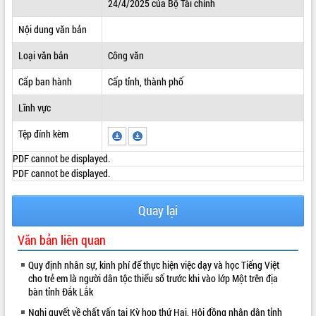
24/4/2025 của Bộ Tài chính
ĐIỂM TIN VĂN BẢN
Nội dung văn bản
QUY HOẠCH - KẾ HOẠCH
Loại văn bản
Công văn
Cấp ban hành
Cấp tỉnh, thành phố
Lĩnh vực
Tệp đính kèm
PDF cannot be displayed.
PDF cannot be displayed.
Quay lại
Văn bản liên quan
Quy định nhân sự, kinh phí để thực hiện việc dạy và học Tiếng Việt
cho trẻ em là người dân tộc thiểu số trước khi vào lớp Một trên địa
bàn tỉnh Đắk Lắk
Nghị quyết về chất vấn tại Kỳ họp thứ Hai, Hội đồng nhân dân tỉnh