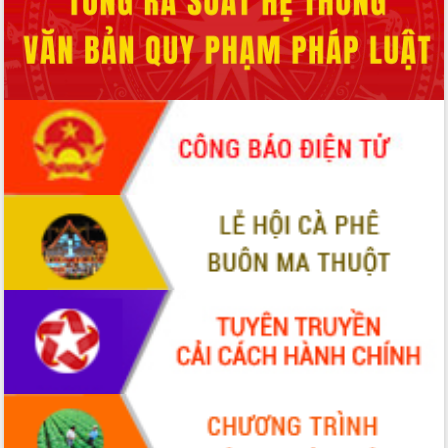
phá cơ chế - Hợp tác công tư
Đề án 06 tạo bước ngoặt đột phá trong
cải cách hành chính tỉnh Đắk Lắk
Kết nối tour, đẩy mạnh chuyển đổi số
để phát triển du lịch Đắk Lắk
Khởi động Dự án Đầu tư xây dựng hạ
tầng kỹ thuật Cụm công nghiệp Tân
Tiến
Gặp mặt các cơ quan báo chí nhân Kỷ
niệm 101 năm Ngày Báo chí Cách
mạng Việt Nam
Đắk Lắk sơ kết 4 năm triển khai thực
hiện Đề án 06 của Chính phủ
Họp báo thông tin về Hội nghị Công bố
Quy hoạch và Xúc tiến đầu tư tỉnh Đắk
Lắk
Khơi thông điểm nghẽn, đẩy nhanh
giải ngân vốn khắc phục thiên tai
HĐND tỉnh thông qua điều chỉnh Quy
hoạch tỉnh thời kỳ 2021-2030