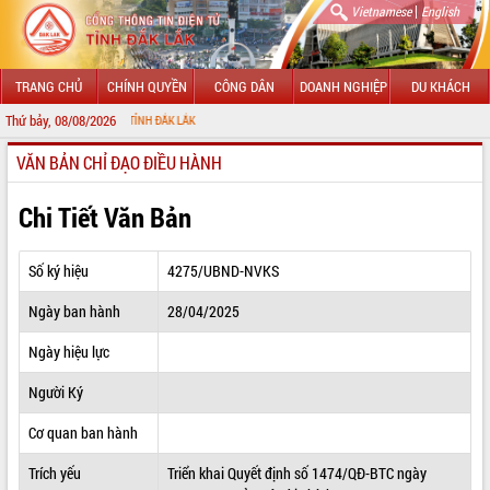
|
Vietnamese
English
TRANG CHỦ
CHÍNH QUYỀN
CÔNG DÂN
DOANH NGHIỆP
DU KHÁCH
Thứ bảy, 08/08/2026
C
VĂN BẢN CHỈ ĐẠO ĐIỀU HÀNH
GIỚI THIỆU
LÃNH ĐẠO UBND TỈNH
Chi Tiết Văn Bản
TIN TỨC SỰ KIỆN
Số ký hiệu
4275/UBND-NVKS
SỞ, BAN, NGÀNH
Ngày ban hành
28/04/2025
UBND CÁC XÃ, PHƯỜNG
Ngày hiệu lực
THÔNG TIN CHỈ ĐẠO ĐIỀU HÀNH
Người Ký
HỆ THỐNG VĂN BẢN
Cơ quan ban hành
Trích yếu
Triển khai Quyết định số 1474/QĐ-BTC ngày
VĂN BẢN HĐND TỈNH