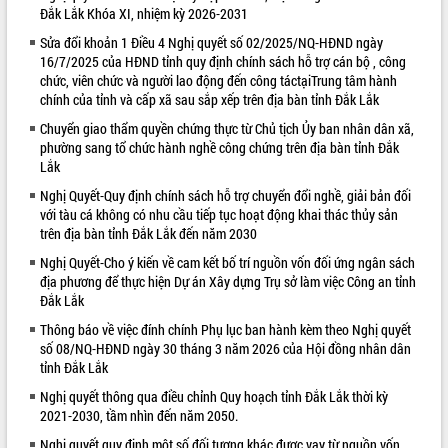
Đắk Lắk Khóa XI, nhiệm kỳ 2026-2031
VIDEO
Sửa đổi khoản 1 Điều 4 Nghị quyết số 02/2025/NQ-HĐND ngày
16/7/2025 của HĐND tỉnh quy định chính sách hỗ trợ cán bộ , công
Loading the player...
chức, viên chức và người lao động đến công táctạiTrung tâm hành
Khám bệnh, cấp phát thuốc miễn phí
chính của tỉnh và cấp xã sau sắp xếp trên địa bàn tỉnh Đắk Lắk
và tặng quà người dân xã Cư Pui
Chuyển giao thẩm quyền chứng thực từ Chủ tịch Ủy ban nhân dân xã,
Hội nghị UBND tỉnh Đắk Lắk thường kỳ
phường sang tổ chức hành nghề công chứng trên địa bàn tỉnh Đắk
tháng 7/2026
Lắk
Lễ truy tặng danh hiệu “Bà Mẹ Việt
Nghị Quyết-Quy định chính sách hỗ trợ chuyển đổi nghề, giải bản đối
Nam Anh hùng” và trao Huân chương
với tàu cá không có nhu cầu tiếp tục hoạt động khai thác thủy sản
Lao động
trên địa bàn tỉnh Đắk Lắk đến năm 2030
ALBUM ẢNH
UBND tỉnh Đắk Lắk triển khai nhiệm
Nghị Quyết-Cho ý kiến về cam kết bố trí nguồn vốn đối ứng ngân sách
vụ 6 tháng cuối năm 2026
địa phương để thực hiện Dự án Xây dựng Trụ sở làm việc Công an tỉnh
Kỳ họp thứ Hai, Hội đồng nhân dân
Đắk Lắk
tỉnh khóa XI quyết nghị nhiều nội dung
Thông báo về việc đính chính Phụ lục ban hành kèm theo Nghị quyết
quan trọng
số 08/NQ-HĐND ngày 30 tháng 3 năm 2026 của Hội đồng nhân dân
Bí thư Tỉnh ủy Lương Nguyễn Minh
tỉnh Đắk Lắk
Triết thăm, tặng quà người có công với
Nghị quyết thông qua điều chỉnh Quy hoạch tỉnh Đắk Lắk thời kỳ
cách mạng
2021-2030, tầm nhìn đến năm 2050.
Rà soát, hoàn thiện hệ thống thiết chế
Nghị quyết quy định một số đối tượng khác được vay từ nguồn vốn
văn hóa, thể thao đáp ứng yêu cầu
LIÊN KẾT WEB