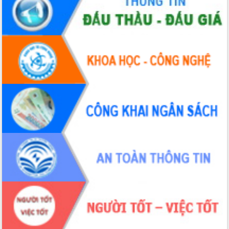
Tháo gỡ những vướng mắc, đẩy mạnh
công tác cải cách thủ tục hành chính
tại Trung tâm Phục vụ hành chính
công tỉnh
Đắk Lắk: Tôn vinh 46 giải pháp tại Hội
thi Sáng tạo Kỹ thuật 2024 - 2025
Đắk Lắk rà soát, điều chỉnh Đề án 190
về phát triển nuôi trồng thủy sản
Phó Chủ tịch UBND tỉnh Đắk Lắk
Trương Công Thái kiểm tra thực địa
Dự án cao tốc Khánh Hòa - Buôn Ma
Thuột
Định vị cà phê Việt Nam như một “di
sản sống” trong dòng chảy toàn cầu
Xây dựng nông thôn mới: Nâng cao đời
sống người dân từ những mô hình thiết
thực
Quyết liệt tháo gỡ vướng mắc, đẩy
nhanh tiến độ các dự án trọng điểm
trong Khu kinh tế Nam Phú Yên