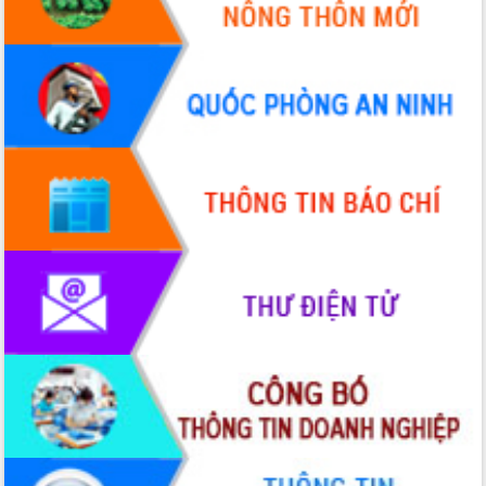
Hội thảo góp ý hồ sơ điều chỉnh quy
hoạch tỉnh Đắk Lắk thời kỳ 2021-2030,
tầm nhìn đến năm 2050
Nâng cao hiệu quả hoạt động của các
doanh nghiệp nhà nước
Hội nghị triển khai kết nối mạng
truyền số liệu chuyên dùng phục vụ cơ
quan Đảng, Nhà nước
Lễ phát động chuỗi hoạt động chung
tay làm sạch môi trường
Xã Ea Kar bước chuyển mình trong
công tác cải cách hành chính mô hình
mới
UBND tỉnh họp báo định kỳ tháng 4
năm 2026
Hội thảo khoa học “Giải pháp thúc đẩy
phát triển nền kinh tế xanh tại tỉnh
Đắk Lắk”
Tăng cường giám sát, đôn đốc thực
hiện nhiệm vụ quản lý tài sản công
hàng tuần