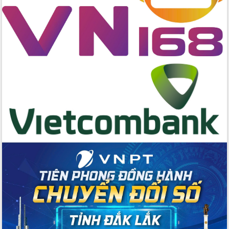
hai con số trong năm 2026
Tổ chức trang trọng Lễ hội Đền thờ
Lương Văn Chánh năm 2026
Phó Bí thư Tỉnh ủy Đắk Lắk Đỗ Hữu
Huy giữ chức Bí thư Đảng ủy Ủy Ban
Nhân dân tỉnh
Bệnh án điện tử thúc đẩy chuyển đổi
số y tế tại Đắk Lắk
Chuyển đổi số thư viện: Mở rộng
không gian tri thức trong thời đại số
Đánh giá, rút kinh nghiệm công tác tổ
chức diễn tập trước ngày bầu cử
Chương trình “Gặp gỡ hữu nghị –
Friendship Meeting New Year 2026”
Bầu cử Quốc hội và HĐND: Cử tri Đắk
Lắk gửi gắm niềm tin, kỳ vọng vào lá
phiếu
Đắk Lắk sẵn sàng các điều kiện cho
Ngày hội bầu cử đại biểu Quốc hội
khóa XVI và HĐND các cấp nhiệm kỳ