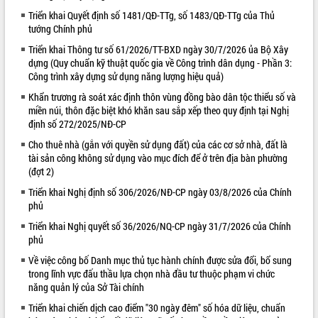
Triển khai Quyết định số 1481/QĐ-TTg, số 1483/QĐ-TTg của Thủ
VIDEO
tướng Chính phủ
Triển khai Thông tư số 61/2026/TT-BXD ngày 30/7/2026 ủa Bộ Xây
dựng (Quy chuẩn kỹ thuật quốc gia về Công trình dân dụng - Phần 3:
Công trình xây dựng sử dụng năng lượng hiệu quả)
Khẩn trương rà soát xác định thôn vùng đồng bào dân tộc thiểu số và
miền núi, thôn đặc biệt khó khăn sau sắp xếp theo quy định tại Nghị
định số 272/2025/NĐ-CP
Cho thuê nhà (gắn với quyền sử dụng đất) của các cơ sở nhà, đất là
tài sản công không sử dụng vào mục đích để ở trên địa bàn phường
Lễ truy tặng danh hiệu “Bà Mẹ Việt
(đợt 2)
Nam Anh hùng” và trao Huân chương
Lao động
Triển khai Nghị định số 306/2026/NĐ-CP ngày 03/8/2026 của Chính
phủ
UBND tỉnh Đắk Lắk triển khai nhiệm
vụ 6 tháng cuối năm 2026
Triển khai Nghị quyết số 36/2026/NQ-CP ngày 31/7/2026 của Chính
Kỳ họp thứ Hai, Hội đồng nhân dân
phủ
tỉnh khóa XI quyết nghị nhiều nội dung
Về việc công bố Danh mục thủ tục hành chính được sửa đổi, bổ sung
quan trọng
ALBUM ẢNH
trong lĩnh vực đấu thầu lựa chọn nhà đầu tư thuộc phạm vi chức
Bí thư Tỉnh ủy Lương Nguyễn Minh
năng quản lý của Sở Tài chính
Triết thăm, tặng quà người có công với
Triển khai chiến dịch cao điểm "30 ngày đêm" số hóa dữ liệu, chuẩn
cách mạng