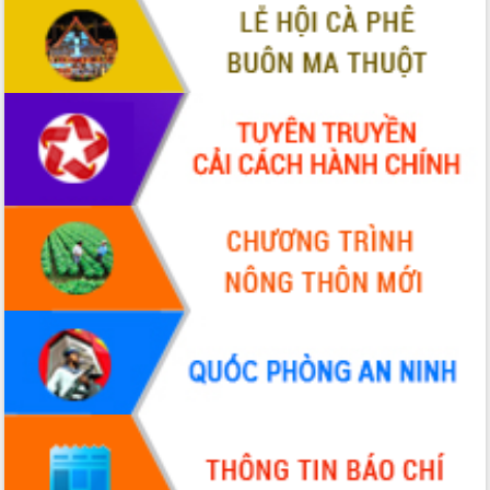
ứng để giữ vững thị trường xuất khẩu
Diễn đàn Kinh tế tư nhân Việt Nam đột
phá cơ chế - Hợp tác công tư
Đề án 06 tạo bước ngoặt đột phá trong
cải cách hành chính tỉnh Đắk Lắk
Kết nối tour, đẩy mạnh chuyển đổi số
để phát triển du lịch Đắk Lắk
Khởi động Dự án Đầu tư xây dựng hạ
tầng kỹ thuật Cụm công nghiệp Tân
Tiến
Gặp mặt các cơ quan báo chí nhân Kỷ
niệm 101 năm Ngày Báo chí Cách
mạng Việt Nam
Đắk Lắk sơ kết 4 năm triển khai thực
hiện Đề án 06 của Chính phủ
Họp báo thông tin về Hội nghị Công bố
Quy hoạch và Xúc tiến đầu tư tỉnh Đắk
Lắk
Khơi thông điểm nghẽn, đẩy nhanh
giải ngân vốn khắc phục thiên tai