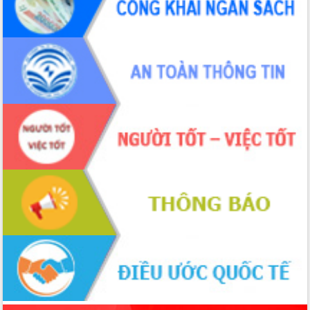
hiện nhiệm vụ quản lý tài sản công
hàng tuần
Tháo gỡ những vướng mắc, đẩy mạnh
công tác cải cách thủ tục hành chính
tại Trung tâm Phục vụ hành chính
công tỉnh
Đắk Lắk: Tôn vinh 46 giải pháp tại Hội
thi Sáng tạo Kỹ thuật 2024 - 2025
Đắk Lắk rà soát, điều chỉnh Đề án 190
về phát triển nuôi trồng thủy sản
Phó Chủ tịch UBND tỉnh Đắk Lắk
Trương Công Thái kiểm tra thực địa
Dự án cao tốc Khánh Hòa - Buôn Ma
Thuột
Định vị cà phê Việt Nam như một “di
sản sống” trong dòng chảy toàn cầu
Xây dựng nông thôn mới: Nâng cao đời
sống người dân từ những mô hình thiết
thực
Quyết liệt tháo gỡ vướng mắc, đẩy