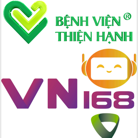
mới
Chuyển đổi số 'mở đường' cho nông
nghiệp Đắk Lắk tăng trưởng bứt phá
Triển khai đồng bộ đo đạc, lập hồ sơ
địa chính, hoàn thiện cơ sở dữ liệu đất
đai
Ứng dụng sinh trắc học - Bước tiến
trong hành trình chuyển đổi số tại Đắk
Lắk
Đắk Lắk nâng cao hiệu quả công tác
Đảng từ Sổ tay đảng viên điện tử
Đắk Lắk đẩy mạnh nuôi biển công
nghệ, hướng tới phát triển thủy sản
bền vững
Tập huấn nâng cao năng lực triển khai
chuyển đổi số cho cán bộ, công chức
cấp xã
Đắk Lắk phát động hưởng ứng Ngày
Quyền của người tiêu dùng Việt Nam
2026