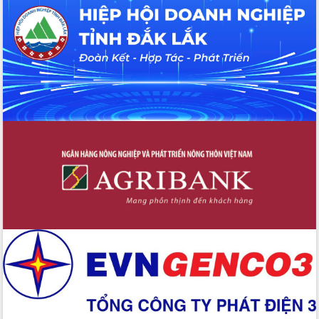
du khách thông qua Hệ thống cơ sở dữ
liệu và Bản đồ số
Tập huấn ứng dụng trí tuệ nhân tạo (AI)
trong thương mại điện tử năm 2026
Đoàn đại biểu Quốc hội tỉnh Đắk Lắk
trao đổi thông tin trước Kỳ họp thứ
nhất, Quốc hội khóa XVI
Quyết liệt cải cách hành chính, khơi
thông nguồn lực phát triển
Nâng cao hiệu lực, hiệu quả HĐND
tỉnh thông qua hiện đại hóa hành chính
Xã Ea Phê gắn cải cách hành chính với
chuyển đổi số
Phó Chủ tịch Thường trực UBND tỉnh
Hồ Thị Nguyên Thảo làm việc tại Trung
tâm Phục vụ hành chính công xã Ea
Phê
Xây dựng nền hành chính số đồng
hành cùng nông dân dân, doanh nghiệp
Giai đoạn 2026-2030, Đắk Lắk phấn
đấu có 77% xã đạt chuẩn nông thôn