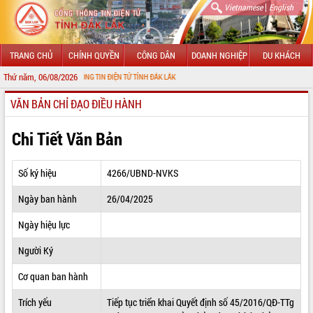
|
Vietnamese
English
TRANG CHỦ
CHÍNH QUYỀN
CÔNG DÂN
DOANH NGHIỆP
DU KHÁCH
Thứ năm, 06/08/2026
VỚI CỔNG THÔNG TIN ĐIỆN TỬ TỈNH ĐẮK LẮK
VĂN BẢN CHỈ ĐẠO ĐIỀU HÀNH
GIỚI THIỆU
LÃNH ĐẠO UBND TỈNH
Chi Tiết Văn Bản
TIN TỨC SỰ KIỆN
Số ký hiệu
4266/UBND-NVKS
SỞ, BAN, NGÀNH
Ngày ban hành
26/04/2025
UBND CÁC XÃ, PHƯỜNG
Ngày hiệu lực
THÔNG TIN CHỈ ĐẠO ĐIỀU HÀNH
Người Ký
HỆ THỐNG VĂN BẢN
Cơ quan ban hành
Trích yếu
Tiếp tục triển khai Quyết định số 45/2016/QĐ-TTg
VĂN BẢN HĐND TỈNH