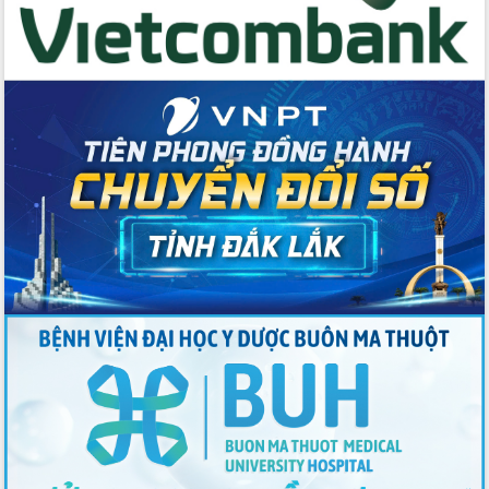
Đẩy mạnh cải cách hành chính, quyết
tâm đạt được mục tiêu tăng trưởng
hai con số trong năm 2026
Tổ chức trang trọng Lễ hội Đền thờ
Lương Văn Chánh năm 2026
Phó Bí thư Tỉnh ủy Đắk Lắk Đỗ Hữu
Huy giữ chức Bí thư Đảng ủy Ủy Ban
Nhân dân tỉnh
Bệnh án điện tử thúc đẩy chuyển đổi
số y tế tại Đắk Lắk
Chuyển đổi số thư viện: Mở rộng
không gian tri thức trong thời đại số
Đánh giá, rút kinh nghiệm công tác tổ
chức diễn tập trước ngày bầu cử
Chương trình “Gặp gỡ hữu nghị –
Friendship Meeting New Year 2026”
Bầu cử Quốc hội và HĐND: Cử tri Đắk
Lắk gửi gắm niềm tin, kỳ vọng vào lá
phiếu
Đắk Lắk sẵn sàng các điều kiện cho