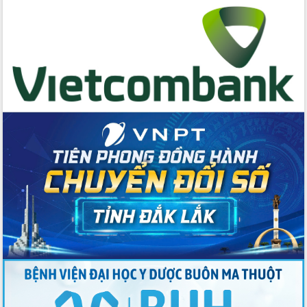
cấp xã
Đắk Lắk phát động hưởng ứng Ngày
Quyền của người tiêu dùng Việt Nam
2026
Đẩy mạnh cải cách hành chính, quyết
tâm đạt được mục tiêu tăng trưởng
hai con số trong năm 2026
Tổ chức trang trọng Lễ hội Đền thờ
Lương Văn Chánh năm 2026
Phó Bí thư Tỉnh ủy Đắk Lắk Đỗ Hữu
Huy giữ chức Bí thư Đảng ủy Ủy Ban
Nhân dân tỉnh
Bệnh án điện tử thúc đẩy chuyển đổi
số y tế tại Đắk Lắk
Chuyển đổi số thư viện: Mở rộng
không gian tri thức trong thời đại số
Đánh giá, rút kinh nghiệm công tác tổ
chức diễn tập trước ngày bầu cử
Chương trình “Gặp gỡ hữu nghị –
Friendship Meeting New Year 2026”