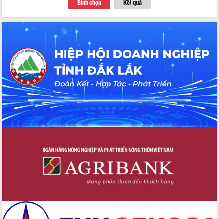
Bình chọn
Kết quả
Thứ trưởng Bộ Y tế làm việc với tỉnh
Đắk Lắk về phát triển nhân lực y tế
cho trạm y tế cấp xã
Du lịch Đắk Lắk nâng tầm trải nghiệm
du khách thông qua Hệ thống cơ sở dữ
liệu và Bản đồ số
Tập huấn ứng dụng trí tuệ nhân tạo (AI)
trong thương mại điện tử năm 2026
Đoàn đại biểu Quốc hội tỉnh Đắk Lắk
trao đổi thông tin trước Kỳ họp thứ
nhất, Quốc hội khóa XVI
Quyết liệt cải cách hành chính, khơi
thông nguồn lực phát triển
Nâng cao hiệu lực, hiệu quả HĐND
tỉnh thông qua hiện đại hóa hành chính
Xã Ea Phê gắn cải cách hành chính với
chuyển đổi số
Phó Chủ tịch Thường trực UBND tỉnh
Hồ Thị Nguyên Thảo làm việc tại Trung
tâm Phục vụ hành chính công xã Ea
Phê