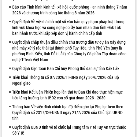
Báo cáo Tình hình kinh tế - xã hội, quốc phòng - an ninh tháng 7 năm
VIDEO
2026 và chương trình công tác tháng 8 năm 2026
Quyết định Về việc bãi bỏ một số văn bản quy phạm pháp luật trong
lĩnh vực khoa học và công nghệ do Ủy ban nhân dân tỉnh Đắk Lắk
ban hành trước khi sắp xếp đơn vị hành chính cấp tỉnh
Quyết định chấp thuận điều chỉnh chủ trương đầu tư dự án Xây dựng
nhà máy xử lý rác thải tại thành phố Tuy Hòa, tỉnh Phú Yên (nay là
phường Bình Kiến, tỉnh Đắk Lắk) của Công ty Cổ phần Tập đoàn công
nghệ T-Tech Việt Nam
Quyết định kiện toàn Ban Chỉ huy Phòng thủ dân sự tỉnh Đắk Lắk
Khám bệnh, cấp phát thuốc miễn phí
và tặng quà người dân xã Cư Pui
Triển khai Thông tư số 07/2026/TT-BNG ngày 30/6/2026 của Bộ
Hội nghị UBND tỉnh Đắk Lắk thường kỳ
Ngoại giao
tháng 7/2026
Triển khai Kết luận Phiên họp lần thứ tư Ban Chỉ đạo thực hiện mục
Lễ truy tặng danh hiệu “Bà Mẹ Việt
tiêu tăng trưởng kinh tế 02 con số giai đoạn 2026 - 2030
Nam Anh hùng” và trao Huân chương
Thông báo Về việc đính chính tọa độ điểm góc tại Phụ lục kèm theo
Lao động
Quyết định số 2317/QĐ-UBND ngày 21/7/2026 của Chủ tịch UBND
ALBUM ẢNH
UBND tỉnh Đắk Lắk triển khai nhiệm
tỉnh
vụ 6 tháng cuối năm 2026
Quyết định UBND tỉnh về tổ chức lại Trung tâm Y tế Tuy An trực thuộc
Kỳ họp thứ Hai, Hội đồng nhân dân
Sở Y tế
tỉnh khóa XI quyết nghị nhiều nội dung