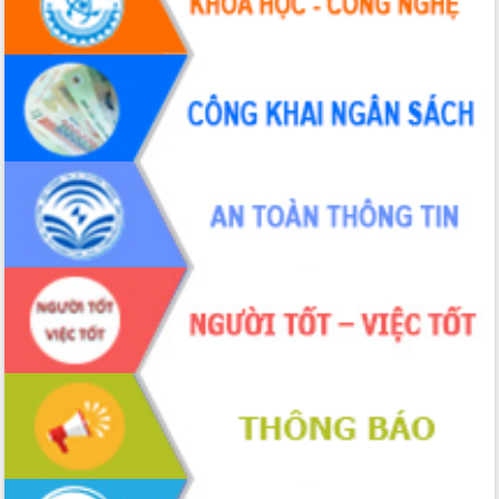
Hội thảo khoa học “Giải pháp thúc đẩy
phát triển nền kinh tế xanh tại tỉnh
Đắk Lắk”
Tăng cường giám sát, đôn đốc thực
hiện nhiệm vụ quản lý tài sản công
hàng tuần
Tháo gỡ những vướng mắc, đẩy mạnh
công tác cải cách thủ tục hành chính
tại Trung tâm Phục vụ hành chính
công tỉnh
Đắk Lắk: Tôn vinh 46 giải pháp tại Hội
thi Sáng tạo Kỹ thuật 2024 - 2025
Đắk Lắk rà soát, điều chỉnh Đề án 190
về phát triển nuôi trồng thủy sản
Phó Chủ tịch UBND tỉnh Đắk Lắk
Trương Công Thái kiểm tra thực địa
Dự án cao tốc Khánh Hòa - Buôn Ma
Thuột
Định vị cà phê Việt Nam như một “di
sản sống” trong dòng chảy toàn cầu