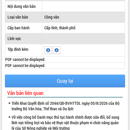
Nội dung văn bản
ĐIỂM TIN VĂN BẢN
Loại văn bản
Công văn
QUY HOẠCH - KẾ HOẠCH
Cấp ban hành
Cấp tỉnh, thành phố
Lĩnh vực
Tệp đính kèm
PDF cannot be displayed.
PDF cannot be displayed.
Quay lại
Văn bản liên quan
Triển khai Quyết định số 2044/QĐ-BVHTTDL ngày 05/8/2026 của Bộ
trưởng Bộ Văn hóa, Thể thao và Du lịch
Về việc công bố Danh mục thủ tục hành chính được sửa đổi, bổ sung
lĩnh vực trồng trọt và bảo vệ thực vật thuộc phạm vi chức năng quản
lý của Sở Nông nghiệp và Môi trường