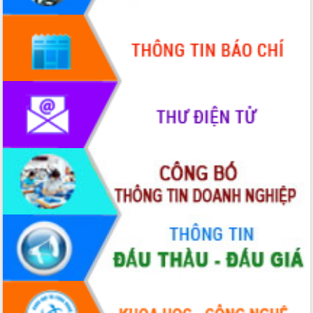
Quy hoạch và Xúc tiến đầu tư tỉnh Đắk
Lắk
Khơi thông điểm nghẽn, đẩy nhanh
giải ngân vốn khắc phục thiên tai
HĐND tỉnh thông qua điều chỉnh Quy
hoạch tỉnh thời kỳ 2021-2030
Hội thảo góp ý hồ sơ điều chỉnh quy
hoạch tỉnh Đắk Lắk thời kỳ 2021-2030,
tầm nhìn đến năm 2050
Nâng cao hiệu quả hoạt động của các
doanh nghiệp nhà nước
Hội nghị triển khai kết nối mạng
truyền số liệu chuyên dùng phục vụ cơ
quan Đảng, Nhà nước
Lễ phát động chuỗi hoạt động chung
tay làm sạch môi trường
Xã Ea Kar bước chuyển mình trong
công tác cải cách hành chính mô hình
mới
UBND tỉnh họp báo định kỳ tháng 4
năm 2026