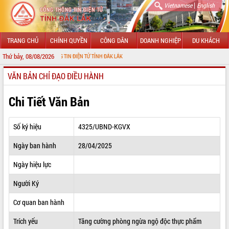
|
Vietnamese
English
TRANG CHỦ
CHÍNH QUYỀN
CÔNG DÂN
DOANH NGHIỆP
DU KHÁCH
Thứ bảy, 08/08/2026
 CỔNG THÔNG TIN ĐIỆN TỬ TỈNH ĐẮK LẮK
VĂN BẢN CHỈ ĐẠO ĐIỀU HÀNH
GIỚI THIỆU
LÃNH ĐẠO UBND TỈNH
Chi Tiết Văn Bản
TIN TỨC SỰ KIỆN
Số ký hiệu
4325/UBND-KGVX
SỞ, BAN, NGÀNH
Ngày ban hành
28/04/2025
UBND CÁC XÃ, PHƯỜNG
Ngày hiệu lực
THÔNG TIN CHỈ ĐẠO ĐIỀU HÀNH
Người Ký
HỆ THỐNG VĂN BẢN
Cơ quan ban hành
Trích yếu
Tăng cường phòng ngừa ngộ độc thực phẩm
VĂN BẢN HĐND TỈNH