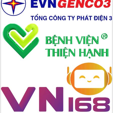
Xây dựng nền hành chính số đồng
hành cùng nông dân dân, doanh nghiệp
Giai đoạn 2026-2030, Đắk Lắk phấn
đấu có 77% xã đạt chuẩn nông thôn
mới
Chuyển đổi số 'mở đường' cho nông
nghiệp Đắk Lắk tăng trưởng bứt phá
Triển khai đồng bộ đo đạc, lập hồ sơ
địa chính, hoàn thiện cơ sở dữ liệu đất
đai
Ứng dụng sinh trắc học - Bước tiến
trong hành trình chuyển đổi số tại Đắk
Lắk
Đắk Lắk nâng cao hiệu quả công tác
Đảng từ Sổ tay đảng viên điện tử
Đắk Lắk đẩy mạnh nuôi biển công
nghệ, hướng tới phát triển thủy sản
bền vững
Tập huấn nâng cao năng lực triển khai
chuyển đổi số cho cán bộ, công chức