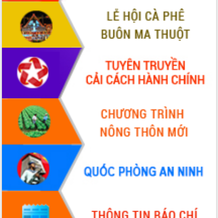
VIDEO
Không có file video nào để phát.
ALBUM ẢNH
LIÊN KẾT WEB