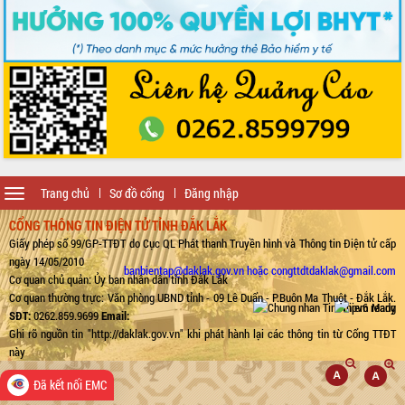
Toggle
Trang chủ
Sơ đồ cổng
Đăng nhập
navigation
CỔNG THÔNG TIN ĐIỆN TỬ TỈNH ĐẮK LẮK
Giấy phép số 99/GP-TTĐT do Cục QL Phát thanh Truyền hình và Thông tin Điện tử cấp
ngày 14/05/2010
banbientap@daklak.gov.vn hoặc congttdtdaklak@gmail.com
Cơ quan chủ quản: Ủy ban nhân dân tỉnh Đắk Lắk
Cơ quan thường trực: Văn phòng UBND tỉnh - 09 Lê Duẩn - P.Buôn Ma Thuột - Đắk Lắk.
SĐT:
0262.859.9699
Email:
Ghi rõ nguồn tin "http://daklak.gov.vn" khi phát hành lại các thông tin từ Cổng TTĐT
này
Đã kết nối EMC