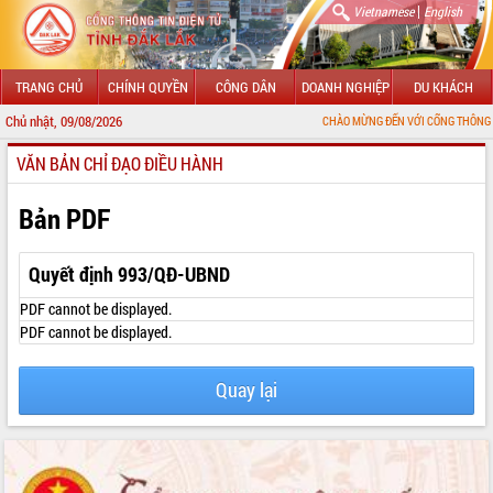
|
Vietnamese
English
TRANG CHỦ
CHÍNH QUYỀN
CÔNG DÂN
DOANH NGHIỆP
DU KHÁCH
Chủ nhật, 09/08/2026
CHÀO MỪNG ĐẾN VỚI CỔNG THÔNG TIN ĐIỆN TỬ
VĂN BẢN CHỈ ĐẠO ĐIỀU HÀNH
GIỚI THIỆU
LÃNH ĐẠO UBND TỈNH
Bản PDF
TIN TỨC SỰ KIỆN
Quyết định 993/QĐ-UBND
SỞ, BAN, NGÀNH
PDF cannot be displayed.
PDF cannot be displayed.
UBND CÁC XÃ, PHƯỜNG
Quay lại
THÔNG TIN CHỈ ĐẠO ĐIỀU HÀNH
HỆ THỐNG VĂN BẢN
VĂN BẢN HĐND TỈNH