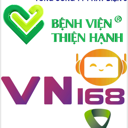
Xây dựng nông thôn mới: Nâng cao đời
sống người dân từ những mô hình thiết
thực
Quyết liệt tháo gỡ vướng mắc, đẩy
nhanh tiến độ các dự án trọng điểm
trong Khu kinh tế Nam Phú Yên
Hòn Yến phát triển du lịch gắn với bảo
tồn biển
Lấy ý kiến điều chỉnh Quy hoạch tỉnh
Đắk Lắk thời kỳ 2021-2030, tầm nhìn
đến năm 2050
Phát động chiến dịch 30 ngày đêm
giải phóng mặt bằng Tuyến đường bộ
ven biển
Đắk Lắk nỗ lực thúc đẩy tăng trưởng
kinh tế từ 10% trở lên trong Quý
II/2026
Đắk Lắk ký kết thỏa thuận hợp tác về
chuyển đổi số giai đoạn 2026 – 2030
với Tập đoàn Bưu chính Viễn thông
Việt Nam