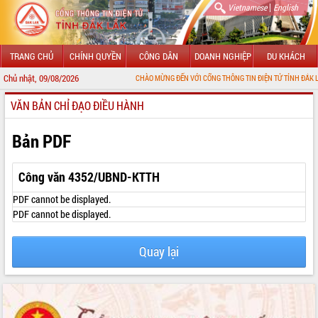
|
Vietnamese
English
TRANG CHỦ
CHÍNH QUYỀN
CÔNG DÂN
DOANH NGHIỆP
DU KHÁCH
Chủ nhật, 09/08/2026
CHÀO MỪNG ĐẾN VỚI CỔNG THÔNG TIN ĐIỆN TỬ TỈNH ĐẮK LẮK
VĂN BẢN CHỈ ĐẠO ĐIỀU HÀNH
GIỚI THIỆU
LÃNH ĐẠO UBND TỈNH
Bản PDF
TIN TỨC SỰ KIỆN
Công văn 4352/UBND-KTTH
SỞ, BAN, NGÀNH
PDF cannot be displayed.
PDF cannot be displayed.
UBND CÁC XÃ, PHƯỜNG
Quay lại
THÔNG TIN CHỈ ĐẠO ĐIỀU HÀNH
HỆ THỐNG VĂN BẢN
VĂN BẢN HĐND TỈNH