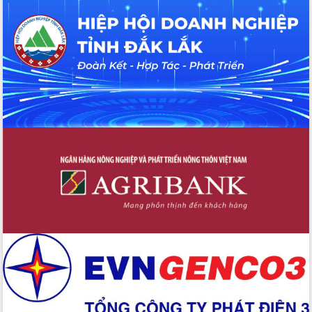
Hội thảo khoa học “Giải pháp thúc đẩy
phát triển nền kinh tế xanh tại tỉnh
Đắk Lắk”
Tăng cường giám sát, đôn đốc thực
hiện nhiệm vụ quản lý tài sản công
hàng tuần
Tháo gỡ những vướng mắc, đẩy mạnh
công tác cải cách thủ tục hành chính
tại Trung tâm Phục vụ hành chính
công tỉnh
Đắk Lắk: Tôn vinh 46 giải pháp tại Hội
thi Sáng tạo Kỹ thuật 2024 - 2025
Đắk Lắk rà soát, điều chỉnh Đề án 190
về phát triển nuôi trồng thủy sản
Phó Chủ tịch UBND tỉnh Đắk Lắk
Trương Công Thái kiểm tra thực địa
Dự án cao tốc Khánh Hòa - Buôn Ma
Thuột
Định vị cà phê Việt Nam như một “di
sản sống” trong dòng chảy toàn cầu