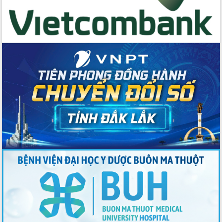
Thứ trưởng Bộ Y tế làm việc với tỉnh
Đắk Lắk về phát triển nhân lực y tế
cho trạm y tế cấp xã
Du lịch Đắk Lắk nâng tầm trải nghiệm
du khách thông qua Hệ thống cơ sở dữ
liệu và Bản đồ số
Tập huấn ứng dụng trí tuệ nhân tạo (AI)
trong thương mại điện tử năm 2026
Đoàn đại biểu Quốc hội tỉnh Đắk Lắk
trao đổi thông tin trước Kỳ họp thứ
nhất, Quốc hội khóa XVI
Quyết liệt cải cách hành chính, khơi
thông nguồn lực phát triển
Nâng cao hiệu lực, hiệu quả HĐND
tỉnh thông qua hiện đại hóa hành chính
Xã Ea Phê gắn cải cách hành chính với
chuyển đổi số
Phó Chủ tịch Thường trực UBND tỉnh
Hồ Thị Nguyên Thảo làm việc tại Trung
tâm Phục vụ hành chính công xã Ea
Phê