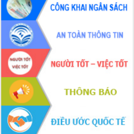
món ăn từ sầu riêng
Đắk Lắk công bố Quy hoạch và xúc
tiến đầu tư tỉnh
Ngành cá ngừ Đắk Lắk chủ động thích
ứng để giữ vững thị trường xuất khẩu
Diễn đàn Kinh tế tư nhân Việt Nam đột
phá cơ chế - Hợp tác công tư
Đề án 06 tạo bước ngoặt đột phá trong
cải cách hành chính tỉnh Đắk Lắk
Kết nối tour, đẩy mạnh chuyển đổi số
để phát triển du lịch Đắk Lắk
Khởi động Dự án Đầu tư xây dựng hạ
tầng kỹ thuật Cụm công nghiệp Tân
Tiến
Gặp mặt các cơ quan báo chí nhân Kỷ
niệm 101 năm Ngày Báo chí Cách
mạng Việt Nam
Đắk Lắk sơ kết 4 năm triển khai thực
hiện Đề án 06 của Chính phủ
Họp báo thông tin về Hội nghị Công bố