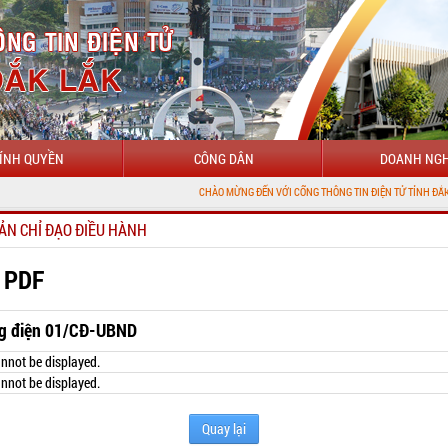
ÍNH QUYỀN
CÔNG DÂN
DOANH NGH
CHÀO MỪNG ĐẾN VỚI CỔNG THÔNG TIN ĐIỆN TỬ TỈNH ĐẮK LẮK
ẢN CHỈ ĐẠO ĐIỀU HÀNH
 PDF
g điện 01/CĐ-UBND
nnot be displayed.
nnot be displayed.
Quay lại