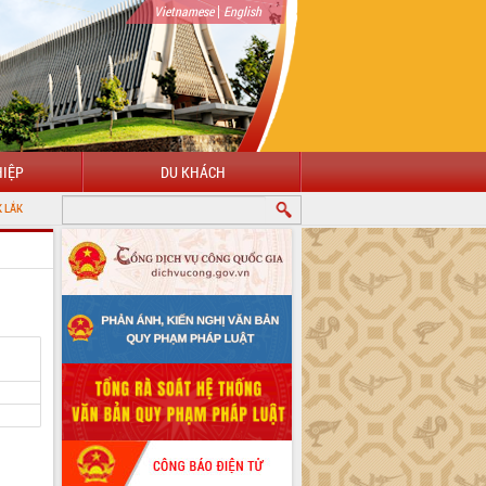
|
Vietnamese
English
IỆP
DU KHÁCH