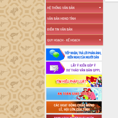
HỆ THỐNG VĂN BẢN
VĂN BẢN HĐND TỈNH
ĐIỂM TIN VĂN BẢN
QUY HOẠCH - KẾ HOẠCH