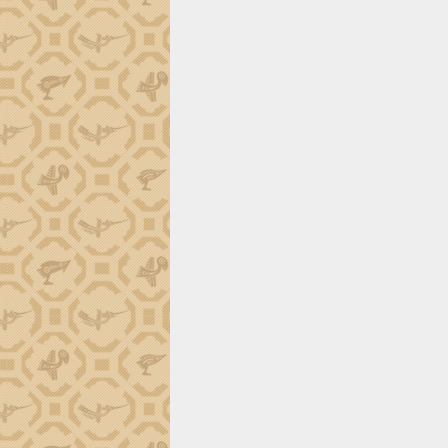
trường Nguyễn Hoàng Hiệp khảo sát
vùng trồng và doanh nghiệp đóng gói
sầu riêng tại Đắk Lắk
Trình diễn nghệ thuật chế biến các
món ăn từ sầu riêng
Đắk Lắk công bố Quy hoạch và xúc
tiến đầu tư tỉnh
Ngành cá ngừ Đắk Lắk chủ động thích
ứng để giữ vững thị trường xuất khẩu
Diễn đàn Kinh tế tư nhân Việt Nam đột
phá cơ chế - Hợp tác công tư
Đề án 06 tạo bước ngoặt đột phá trong
cải cách hành chính tỉnh Đắk Lắk
Kết nối tour, đẩy mạnh chuyển đổi số
để phát triển du lịch Đắk Lắk
Khởi động Dự án Đầu tư xây dựng hạ
tầng kỹ thuật Cụm công nghiệp Tân
Tiến
Gặp mặt các cơ quan báo chí nhân Kỷ
niệm 101 năm Ngày Báo chí Cách
mạng Việt Nam