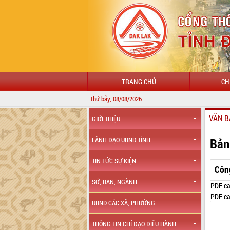
TRANG CHỦ
CH
Thứ bảy, 08/08/2026
VĂN B
GIỚI THIỆU
Bản
LÃNH ĐẠO UBND TỈNH
TIN TỨC SỰ KIỆN
Côn
SỞ, BAN, NGÀNH
PDF ca
PDF ca
UBND CÁC XÃ, PHƯỜNG
THÔNG TIN CHỈ ĐẠO ĐIỀU HÀNH