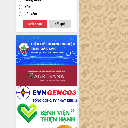
Kém
Rất kém
Bình chọn
Kết quả