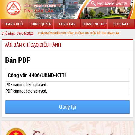
|
Vietnamese
English
TRANG CHỦ
CHÍNH QUYỀN
CÔNG DÂN
DOANH NGHIỆP
DU KHÁCH
Chủ nhật, 09/08/2026
CHÀO MỪNG ĐẾN VỚI CỔNG THÔNG TIN ĐIỆN TỬ TỈNH ĐẮK LẮK
VĂN BẢN CHỈ ĐẠO ĐIỀU HÀNH
GIỚI THIỆU
LÃNH ĐẠO UBND TỈNH
Bản PDF
TIN TỨC SỰ KIỆN
Công văn 4406/UBND-KTTH
SỞ, BAN, NGÀNH
PDF cannot be displayed.
PDF cannot be displayed.
UBND CÁC XÃ, PHƯỜNG
Quay lại
THÔNG TIN CHỈ ĐẠO ĐIỀU HÀNH
HỆ THỐNG VĂN BẢN
VĂN BẢN HĐND TỈNH