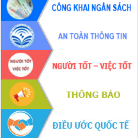
ứng để giữ vững thị trường xuất khẩu
Diễn đàn Kinh tế tư nhân Việt Nam đột
phá cơ chế - Hợp tác công tư
Đề án 06 tạo bước ngoặt đột phá trong
cải cách hành chính tỉnh Đắk Lắk
Kết nối tour, đẩy mạnh chuyển đổi số
để phát triển du lịch Đắk Lắk
Khởi động Dự án Đầu tư xây dựng hạ
tầng kỹ thuật Cụm công nghiệp Tân
Tiến
Gặp mặt các cơ quan báo chí nhân Kỷ
niệm 101 năm Ngày Báo chí Cách
mạng Việt Nam
Đắk Lắk sơ kết 4 năm triển khai thực
hiện Đề án 06 của Chính phủ
Họp báo thông tin về Hội nghị Công bố
Quy hoạch và Xúc tiến đầu tư tỉnh Đắk
Lắk
Khơi thông điểm nghẽn, đẩy nhanh
giải ngân vốn khắc phục thiên tai