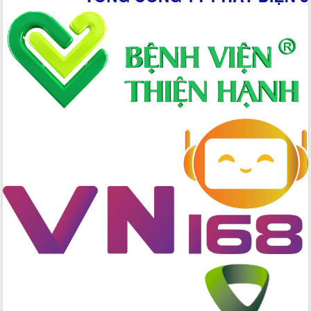
nhanh tiến độ các dự án trọng điểm
trong Khu kinh tế Nam Phú Yên
Hòn Yến phát triển du lịch gắn với bảo
tồn biển
Lấy ý kiến điều chỉnh Quy hoạch tỉnh
Đắk Lắk thời kỳ 2021-2030, tầm nhìn
đến năm 2050
Phát động chiến dịch 30 ngày đêm
giải phóng mặt bằng Tuyến đường bộ
ven biển
Đắk Lắk nỗ lực thúc đẩy tăng trưởng
kinh tế từ 10% trở lên trong Quý
II/2026
Đắk Lắk ký kết thỏa thuận hợp tác về
chuyển đổi số giai đoạn 2026 – 2030
với Tập đoàn Bưu chính Viễn thông
Việt Nam
Thứ trưởng Bộ Y tế làm việc với tỉnh
Đắk Lắk về phát triển nhân lực y tế
cho trạm y tế cấp xã
Du lịch Đắk Lắk nâng tầm trải nghiệm