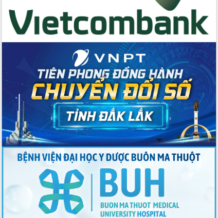
du khách thông qua Hệ thống cơ sở dữ
liệu và Bản đồ số
Tập huấn ứng dụng trí tuệ nhân tạo (AI)
trong thương mại điện tử năm 2026
Đoàn đại biểu Quốc hội tỉnh Đắk Lắk
trao đổi thông tin trước Kỳ họp thứ
nhất, Quốc hội khóa XVI
Quyết liệt cải cách hành chính, khơi
thông nguồn lực phát triển
Nâng cao hiệu lực, hiệu quả HĐND
tỉnh thông qua hiện đại hóa hành chính
Xã Ea Phê gắn cải cách hành chính với
chuyển đổi số
Phó Chủ tịch Thường trực UBND tỉnh
Hồ Thị Nguyên Thảo làm việc tại Trung
tâm Phục vụ hành chính công xã Ea
Phê
Xây dựng nền hành chính số đồng
hành cùng nông dân dân, doanh nghiệp
Giai đoạn 2026-2030, Đắk Lắk phấn