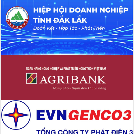
hiện nhiệm vụ quản lý tài sản công
hàng tuần
Tháo gỡ những vướng mắc, đẩy mạnh
công tác cải cách thủ tục hành chính
tại Trung tâm Phục vụ hành chính
công tỉnh
Đắk Lắk: Tôn vinh 46 giải pháp tại Hội
thi Sáng tạo Kỹ thuật 2024 - 2025
Đắk Lắk rà soát, điều chỉnh Đề án 190
về phát triển nuôi trồng thủy sản
Phó Chủ tịch UBND tỉnh Đắk Lắk
Trương Công Thái kiểm tra thực địa
Dự án cao tốc Khánh Hòa - Buôn Ma
Thuột
Định vị cà phê Việt Nam như một “di
sản sống” trong dòng chảy toàn cầu
Xây dựng nông thôn mới: Nâng cao đời
sống người dân từ những mô hình thiết
thực
Quyết liệt tháo gỡ vướng mắc, đẩy