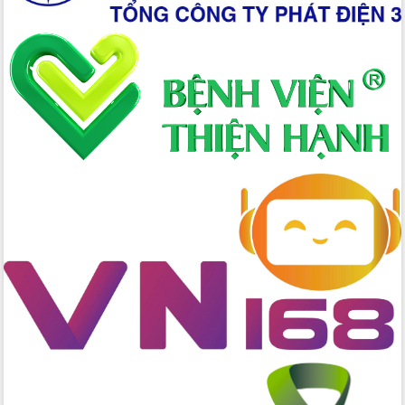
nhanh tiến độ các dự án trọng điểm
trong Khu kinh tế Nam Phú Yên
Hòn Yến phát triển du lịch gắn với bảo
tồn biển
Lấy ý kiến điều chỉnh Quy hoạch tỉnh
Đắk Lắk thời kỳ 2021-2030, tầm nhìn
đến năm 2050
Phát động chiến dịch 30 ngày đêm
giải phóng mặt bằng Tuyến đường bộ
ven biển
Đắk Lắk nỗ lực thúc đẩy tăng trưởng
kinh tế từ 10% trở lên trong Quý
II/2026
Đắk Lắk ký kết thỏa thuận hợp tác về
chuyển đổi số giai đoạn 2026 – 2030
với Tập đoàn Bưu chính Viễn thông
Việt Nam
Thứ trưởng Bộ Y tế làm việc với tỉnh
Đắk Lắk về phát triển nhân lực y tế
cho trạm y tế cấp xã
Du lịch Đắk Lắk nâng tầm trải nghiệm