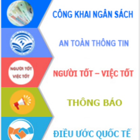
ứng để giữ vững thị trường xuất khẩu
Diễn đàn Kinh tế tư nhân Việt Nam đột
phá cơ chế - Hợp tác công tư
Đề án 06 tạo bước ngoặt đột phá trong
cải cách hành chính tỉnh Đắk Lắk
Kết nối tour, đẩy mạnh chuyển đổi số
để phát triển du lịch Đắk Lắk
Khởi động Dự án Đầu tư xây dựng hạ
tầng kỹ thuật Cụm công nghiệp Tân
Tiến
Gặp mặt các cơ quan báo chí nhân Kỷ
niệm 101 năm Ngày Báo chí Cách
mạng Việt Nam
Đắk Lắk sơ kết 4 năm triển khai thực
hiện Đề án 06 của Chính phủ
Họp báo thông tin về Hội nghị Công bố
Quy hoạch và Xúc tiến đầu tư tỉnh Đắk
Lắk
Khơi thông điểm nghẽn, đẩy nhanh
giải ngân vốn khắc phục thiên tai