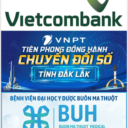
du khách thông qua Hệ thống cơ sở dữ
liệu và Bản đồ số
Tập huấn ứng dụng trí tuệ nhân tạo (AI)
trong thương mại điện tử năm 2026
Đoàn đại biểu Quốc hội tỉnh Đắk Lắk
trao đổi thông tin trước Kỳ họp thứ
nhất, Quốc hội khóa XVI
Quyết liệt cải cách hành chính, khơi
thông nguồn lực phát triển
Nâng cao hiệu lực, hiệu quả HĐND
tỉnh thông qua hiện đại hóa hành chính
Xã Ea Phê gắn cải cách hành chính với
chuyển đổi số
Phó Chủ tịch Thường trực UBND tỉnh
Hồ Thị Nguyên Thảo làm việc tại Trung
tâm Phục vụ hành chính công xã Ea
Phê
Xây dựng nền hành chính số đồng
hành cùng nông dân dân, doanh nghiệp
Giai đoạn 2026-2030, Đắk Lắk phấn