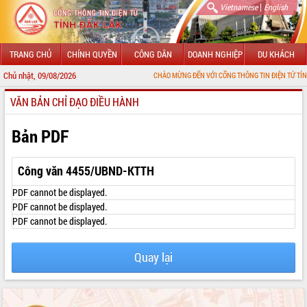
|
Vietnamese
English
TRANG CHỦ
CHÍNH QUYỀN
CÔNG DÂN
DOANH NGHIỆP
DU KHÁCH
Chủ nhật, 09/08/2026
CHÀO MỪNG ĐẾN VỚI CỔNG THÔNG TIN ĐIỆN TỬ TỈNH ĐẮK LẮK
VĂN BẢN CHỈ ĐẠO ĐIỀU HÀNH
GIỚI THIỆU
LÃNH ĐẠO UBND TỈNH
Bản PDF
TIN TỨC SỰ KIỆN
Công văn 4455/UBND-KTTH
SỞ, BAN, NGÀNH
PDF cannot be displayed.
PDF cannot be displayed.
UBND CÁC XÃ, PHƯỜNG
PDF cannot be displayed.
THÔNG TIN CHỈ ĐẠO ĐIỀU HÀNH
Quay lại
HỆ THỐNG VĂN BẢN
VĂN BẢN HĐND TỈNH