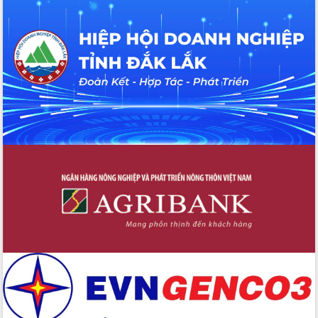
hiện nhiệm vụ quản lý tài sản công
hàng tuần
Tháo gỡ những vướng mắc, đẩy mạnh
công tác cải cách thủ tục hành chính
tại Trung tâm Phục vụ hành chính
công tỉnh
Đắk Lắk: Tôn vinh 46 giải pháp tại Hội
thi Sáng tạo Kỹ thuật 2024 - 2025
Đắk Lắk rà soát, điều chỉnh Đề án 190
về phát triển nuôi trồng thủy sản
Phó Chủ tịch UBND tỉnh Đắk Lắk
Trương Công Thái kiểm tra thực địa
Dự án cao tốc Khánh Hòa - Buôn Ma
Thuột
Định vị cà phê Việt Nam như một “di
sản sống” trong dòng chảy toàn cầu
Xây dựng nông thôn mới: Nâng cao đời
sống người dân từ những mô hình thiết
thực
Quyết liệt tháo gỡ vướng mắc, đẩy