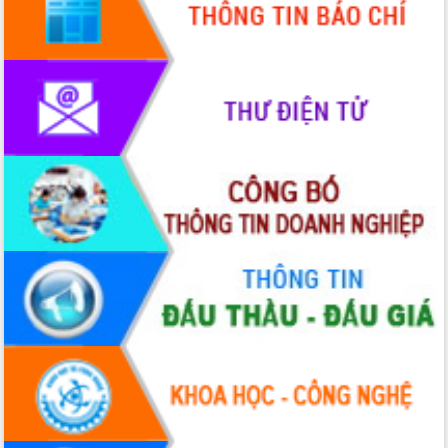
Rà soát, hoàn thiện hệ thống thiết chế
văn hóa, thể thao đáp ứng yêu cầu
phát triển mới
Thường trực HĐND tỉnh Đắk Lắk gặp
mặt Đoàn chuyên gia y tế TP. Hồ Chí
Minh
Lễ truy điệu và an táng hài cốt liệt sĩ
tại Nghĩa trang Liệt sĩ xã Sơn Hòa
Bàn giải pháp tháo gỡ khó khăn trong
xuất khẩu sầu riêng và triển khai quy
định EUDR
Thứ trưởng Bộ Nông nghiệp và Môi
trường Nguyễn Hoàng Hiệp khảo sát
vùng trồng và doanh nghiệp đóng gói
sầu riêng tại Đắk Lắk
Trình diễn nghệ thuật chế biến các
món ăn từ sầu riêng
Đắk Lắk công bố Quy hoạch và xúc
tiến đầu tư tỉnh
Ngành cá ngừ Đắk Lắk chủ động thích