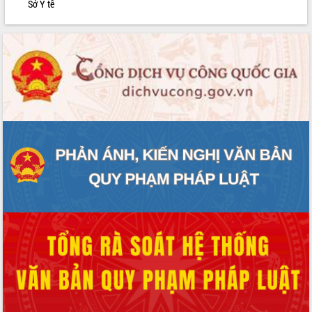
Sở Y tế
phát triển mới
Thường trực HĐND tỉnh Đắk Lắk gặp
mặt Đoàn chuyên gia y tế TP. Hồ Chí
Minh
Lễ truy điệu và an táng hài cốt liệt sĩ
tại Nghĩa trang Liệt sĩ xã Sơn Hòa
Bàn giải pháp tháo gỡ khó khăn trong
xuất khẩu sầu riêng và triển khai quy
định EUDR
Thứ trưởng Bộ Nông nghiệp và Môi
trường Nguyễn Hoàng Hiệp khảo sát
vùng trồng và doanh nghiệp đóng gói
sầu riêng tại Đắk Lắk
Trình diễn nghệ thuật chế biến các
món ăn từ sầu riêng
Đắk Lắk công bố Quy hoạch và xúc
tiến đầu tư tỉnh
Ngành cá ngừ Đắk Lắk chủ động thích
ứng để giữ vững thị trường xuất khẩu
Diễn đàn Kinh tế tư nhân Việt Nam đột