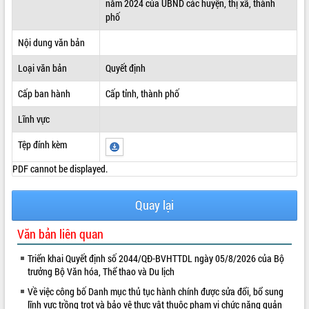
năm 2024 của UBND các huyện, thị xã, thành
phố
ĐIỂM TIN VĂN BẢN
Nội dung văn bản
QUY HOẠCH - KẾ HOẠCH
Loại văn bản
Quyết định
Cấp ban hành
Cấp tỉnh, thành phố
Lĩnh vực
Tệp đính kèm
PDF cannot be displayed.
Quay lại
Văn bản liên quan
Triển khai Quyết định số 2044/QĐ-BVHTTDL ngày 05/8/2026 của Bộ
trưởng Bộ Văn hóa, Thể thao và Du lịch
Về việc công bố Danh mục thủ tục hành chính được sửa đổi, bổ sung
lĩnh vực trồng trọt và bảo vệ thực vật thuộc phạm vi chức năng quản