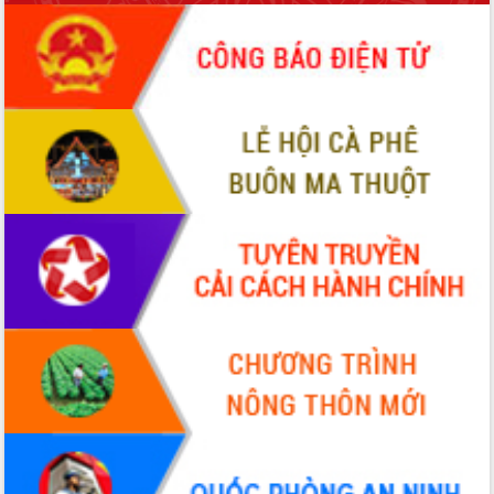
phá cơ chế - Hợp tác công tư
Đề án 06 tạo bước ngoặt đột phá trong
cải cách hành chính tỉnh Đắk Lắk
Kết nối tour, đẩy mạnh chuyển đổi số
để phát triển du lịch Đắk Lắk
Khởi động Dự án Đầu tư xây dựng hạ
tầng kỹ thuật Cụm công nghiệp Tân
Tiến
Gặp mặt các cơ quan báo chí nhân Kỷ
niệm 101 năm Ngày Báo chí Cách
mạng Việt Nam
Đắk Lắk sơ kết 4 năm triển khai thực
hiện Đề án 06 của Chính phủ
Họp báo thông tin về Hội nghị Công bố
Quy hoạch và Xúc tiến đầu tư tỉnh Đắk
Lắk
Khơi thông điểm nghẽn, đẩy nhanh
giải ngân vốn khắc phục thiên tai
HĐND tỉnh thông qua điều chỉnh Quy
hoạch tỉnh thời kỳ 2021-2030