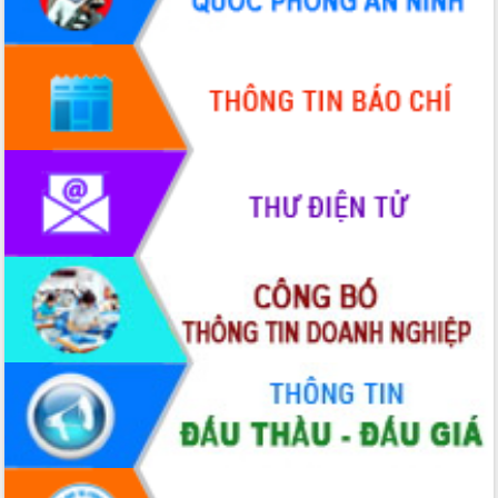
Hội thảo góp ý hồ sơ điều chỉnh quy
hoạch tỉnh Đắk Lắk thời kỳ 2021-2030,
tầm nhìn đến năm 2050
Nâng cao hiệu quả hoạt động của các
doanh nghiệp nhà nước
Hội nghị triển khai kết nối mạng
truyền số liệu chuyên dùng phục vụ cơ
quan Đảng, Nhà nước
Lễ phát động chuỗi hoạt động chung
tay làm sạch môi trường
Xã Ea Kar bước chuyển mình trong
công tác cải cách hành chính mô hình
mới
UBND tỉnh họp báo định kỳ tháng 4
năm 2026
Hội thảo khoa học “Giải pháp thúc đẩy
phát triển nền kinh tế xanh tại tỉnh
Đắk Lắk”
Tăng cường giám sát, đôn đốc thực
hiện nhiệm vụ quản lý tài sản công
hàng tuần