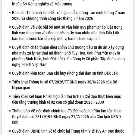
lý của Sở Nông nghiệp và Môi trường
VIDEO
Báo cáo Tình hình kinh tế - xã hội, quốc phòng - an ninh tháng 7 năm
2026 và chương trình công tác tháng 8 năm 2026
Loading the player...
Quyết định Về việc bãi bỏ một số văn bản quy phạm pháp luật trong
Khám bệnh, cấp phát thuốc miễn phí
lĩnh vực khoa học và công nghệ do Ủy ban nhân dân tỉnh Đắk Lắk
và tặng quà người dân xã Cư Pui
ban hành trước khi sắp xếp đơn vị hành chính cấp tỉnh
Hội nghị UBND tỉnh Đắk Lắk thường kỳ
Quyết định chấp thuận điều chỉnh chủ trương đầu tư dự án Xây dựng
tháng 7/2026
nhà máy xử lý rác thải tại thành phố Tuy Hòa, tỉnh Phú Yên (nay là
Lễ truy tặng danh hiệu “Bà Mẹ Việt
phường Bình Kiến, tỉnh Đắk Lắk) của Công ty Cổ phần Tập đoàn công
Nam Anh hùng” và trao Huân chương
nghệ T-Tech Việt Nam
Lao động
Quyết định kiện toàn Ban Chỉ huy Phòng thủ dân sự tỉnh Đắk Lắk
ALBUM ẢNH
UBND tỉnh Đắk Lắk triển khai nhiệm
vụ 6 tháng cuối năm 2026
Triển khai Thông tư số 07/2026/TT-BNG ngày 30/6/2026 của Bộ
Ngoại giao
Kỳ họp thứ Hai, Hội đồng nhân dân
tỉnh khóa XI quyết nghị nhiều nội dung
Triển khai Kết luận Phiên họp lần thứ tư Ban Chỉ đạo thực hiện mục
quan trọng
tiêu tăng trưởng kinh tế 02 con số giai đoạn 2026 - 2030
Bí thư Tỉnh ủy Lương Nguyễn Minh
Thông báo Về việc đính chính tọa độ điểm góc tại Phụ lục kèm theo
Triết thăm, tặng quà người có công với
Quyết định số 2317/QĐ-UBND ngày 21/7/2026 của Chủ tịch UBND
cách mạng
tỉnh
Rà soát, hoàn thiện hệ thống thiết chế
Quyết định UBND tỉnh về tổ chức lại Trung tâm Y tế Tuy An trực thuộc
văn hóa, thể thao đáp ứng yêu cầu
LIÊN KẾT WEB