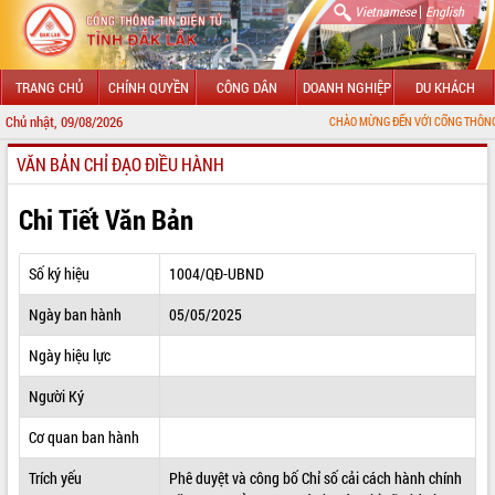
|
Vietnamese
English
TRANG CHỦ
CHÍNH QUYỀN
CÔNG DÂN
DOANH NGHIỆP
DU KHÁCH
Chủ nhật, 09/08/2026
CHÀO MỪNG ĐẾN VỚI CỔNG THÔNG TIN ĐIỆN TỬ
VĂN BẢN CHỈ ĐẠO ĐIỀU HÀNH
GIỚI THIỆU
LÃNH ĐẠO UBND TỈNH
Chi Tiết Văn Bản
TIN TỨC SỰ KIỆN
Số ký hiệu
1004/QĐ-UBND
SỞ, BAN, NGÀNH
Ngày ban hành
05/05/2025
UBND CÁC XÃ, PHƯỜNG
Ngày hiệu lực
THÔNG TIN CHỈ ĐẠO ĐIỀU HÀNH
Người Ký
HỆ THỐNG VĂN BẢN
Cơ quan ban hành
Trích yếu
Phê duyệt và công bố Chỉ số cải cách hành chính
VĂN BẢN HĐND TỈNH