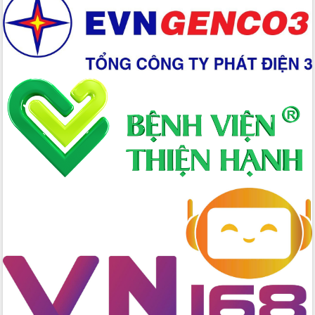
Chuyển đổi số 'mở đường' cho nông
nghiệp Đắk Lắk tăng trưởng bứt phá
Triển khai đồng bộ đo đạc, lập hồ sơ
địa chính, hoàn thiện cơ sở dữ liệu đất
đai
Ứng dụng sinh trắc học - Bước tiến
trong hành trình chuyển đổi số tại Đắk
Lắk
Đắk Lắk nâng cao hiệu quả công tác
Đảng từ Sổ tay đảng viên điện tử
Đắk Lắk đẩy mạnh nuôi biển công
nghệ, hướng tới phát triển thủy sản
bền vững
Tập huấn nâng cao năng lực triển khai
chuyển đổi số cho cán bộ, công chức
cấp xã
Đắk Lắk phát động hưởng ứng Ngày
Quyền của người tiêu dùng Việt Nam
2026
Đẩy mạnh cải cách hành chính, quyết
tâm đạt được mục tiêu tăng trưởng