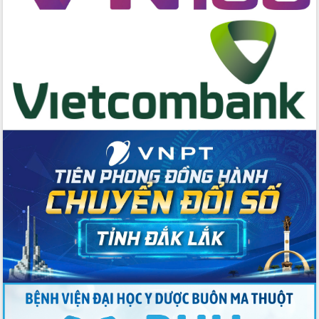
hai con số trong năm 2026
Tổ chức trang trọng Lễ hội Đền thờ
Lương Văn Chánh năm 2026
Phó Bí thư Tỉnh ủy Đắk Lắk Đỗ Hữu
Huy giữ chức Bí thư Đảng ủy Ủy Ban
Nhân dân tỉnh
Bệnh án điện tử thúc đẩy chuyển đổi
số y tế tại Đắk Lắk
Chuyển đổi số thư viện: Mở rộng
không gian tri thức trong thời đại số
Đánh giá, rút kinh nghiệm công tác tổ
chức diễn tập trước ngày bầu cử
Chương trình “Gặp gỡ hữu nghị –
Friendship Meeting New Year 2026”
Bầu cử Quốc hội và HĐND: Cử tri Đắk
Lắk gửi gắm niềm tin, kỳ vọng vào lá
phiếu
Đắk Lắk sẵn sàng các điều kiện cho
Ngày hội bầu cử đại biểu Quốc hội
khóa XVI và HĐND các cấp nhiệm kỳ