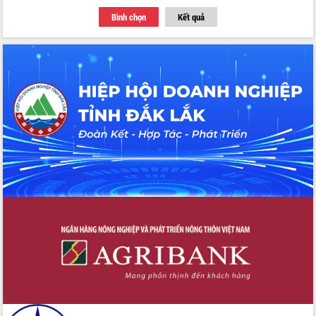
Tập huấn ứng dụng trí tuệ nhân tạo (AI)
Bình chọn
Kết quả
trong thương mại điện tử năm 2026
Đoàn đại biểu Quốc hội tỉnh Đắk Lắk
trao đổi thông tin trước Kỳ họp thứ
nhất, Quốc hội khóa XVI
Quyết liệt cải cách hành chính, khơi
thông nguồn lực phát triển
Nâng cao hiệu lực, hiệu quả HĐND
tỉnh thông qua hiện đại hóa hành chính
Xã Ea Phê gắn cải cách hành chính với
chuyển đổi số
Phó Chủ tịch Thường trực UBND tỉnh
Hồ Thị Nguyên Thảo làm việc tại Trung
tâm Phục vụ hành chính công xã Ea
Phê
Xây dựng nền hành chính số đồng
hành cùng nông dân dân, doanh nghiệp
Giai đoạn 2026-2030, Đắk Lắk phấn
đấu có 77% xã đạt chuẩn nông thôn
mới