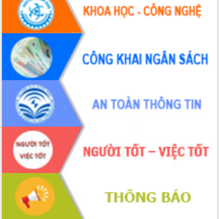
Tháo gỡ những vướng mắc, đẩy mạnh
công tác cải cách thủ tục hành chính
tại Trung tâm Phục vụ hành chính
công tỉnh
Đắk Lắk: Tôn vinh 46 giải pháp tại Hội
thi Sáng tạo Kỹ thuật 2024 - 2025
Đắk Lắk rà soát, điều chỉnh Đề án 190
về phát triển nuôi trồng thủy sản
Phó Chủ tịch UBND tỉnh Đắk Lắk
Trương Công Thái kiểm tra thực địa
Dự án cao tốc Khánh Hòa - Buôn Ma
Thuột
Định vị cà phê Việt Nam như một “di
sản sống” trong dòng chảy toàn cầu
Xây dựng nông thôn mới: Nâng cao đời
sống người dân từ những mô hình thiết
thực
Quyết liệt tháo gỡ vướng mắc, đẩy
nhanh tiến độ các dự án trọng điểm
trong Khu kinh tế Nam Phú Yên