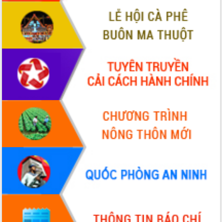
VIDEO
Không có file video nào để phát.
ALBUM ẢNH
LIÊN KẾT WEB