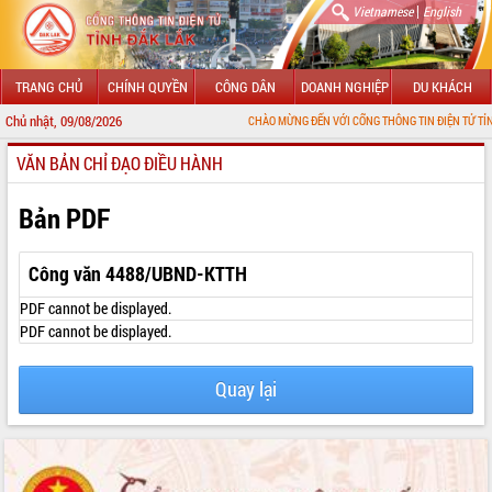
|
Vietnamese
English
TRANG CHỦ
CHÍNH QUYỀN
CÔNG DÂN
DOANH NGHIỆP
DU KHÁCH
Chủ nhật, 09/08/2026
CHÀO MỪNG ĐẾN VỚI CỔNG THÔNG TIN ĐIỆN TỬ TỈNH ĐẮK LẮK
VĂN BẢN CHỈ ĐẠO ĐIỀU HÀNH
GIỚI THIỆU
LÃNH ĐẠO UBND TỈNH
Bản PDF
TIN TỨC SỰ KIỆN
Công văn 4488/UBND-KTTH
SỞ, BAN, NGÀNH
PDF cannot be displayed.
PDF cannot be displayed.
UBND CÁC XÃ, PHƯỜNG
Quay lại
THÔNG TIN CHỈ ĐẠO ĐIỀU HÀNH
HỆ THỐNG VĂN BẢN
VĂN BẢN HĐND TỈNH