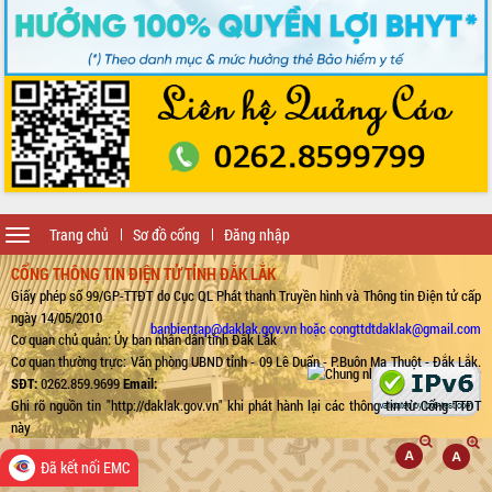
Toggle
Trang chủ
Sơ đồ cổng
Đăng nhập
navigation
CỔNG THÔNG TIN ĐIỆN TỬ TỈNH ĐẮK LẮK
Giấy phép số 99/GP-TTĐT do Cục QL Phát thanh Truyền hình và Thông tin Điện tử cấp
ngày 14/05/2010
banbientap@daklak.gov.vn hoặc congttdtdaklak@gmail.com
Cơ quan chủ quản: Ủy ban nhân dân tỉnh Đắk Lắk
Cơ quan thường trực: Văn phòng UBND tỉnh - 09 Lê Duẩn - P.Buôn Ma Thuột - Đắk Lắk.
SĐT:
0262.859.9699
Email:
Ghi rõ nguồn tin "http://daklak.gov.vn" khi phát hành lại các thông tin từ Cổng TTĐT
này
Đã kết nối EMC