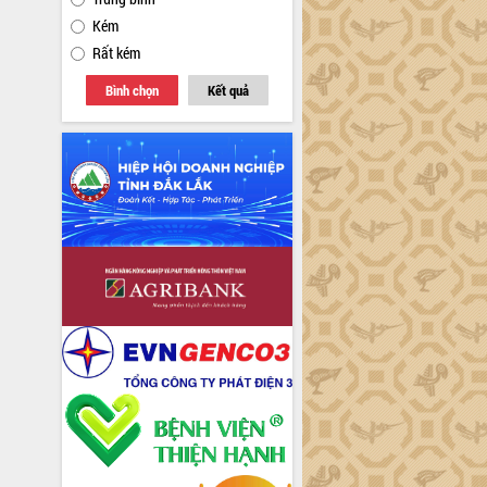
Kém
Rất kém
Bình chọn
Kết quả