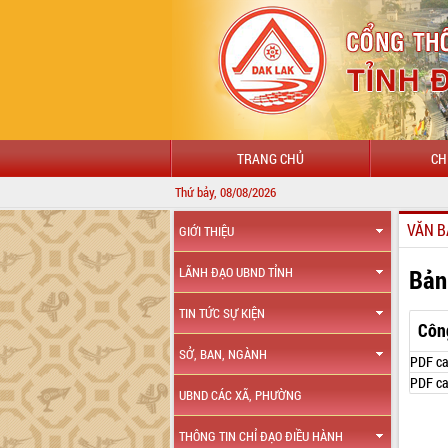
TRANG CHỦ
CH
Thứ bảy, 08/08/2026
VĂN B
GIỚI THIỆU
Bản
LÃNH ĐẠO UBND TỈNH
TIN TỨC SỰ KIỆN
Côn
SỞ, BAN, NGÀNH
PDF ca
PDF ca
UBND CÁC XÃ, PHƯỜNG
THÔNG TIN CHỈ ĐẠO ĐIỀU HÀNH