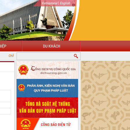
|
Vietnamese
English
IỆP
DU KHÁCH
ỪNG ĐẾN VỚI CỔNG THÔNG TIN ĐIỆN TỬ TỈNH ĐẮK LẮK