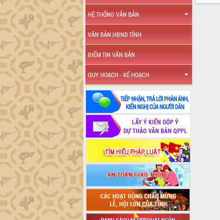
HỆ THỐNG VĂN BẢN
VĂN BẢN HĐND TỈNH
ĐIỂM TIN VĂN BẢN
QUY HOẠCH - KẾ HOẠCH