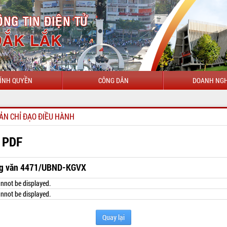
ÍNH QUYỀN
CÔNG DÂN
DOANH NGH
CHÀO M
ẢN CHỈ ĐẠO ĐIỀU HÀNH
 PDF
g văn 4471/UBND-KGVX
nnot be displayed.
nnot be displayed.
Quay lại