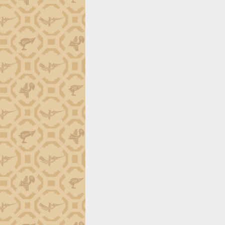
trường Nguyễn Hoàng Hiệp khảo sát
vùng trồng và doanh nghiệp đóng gói
sầu riêng tại Đắk Lắk
Trình diễn nghệ thuật chế biến các
món ăn từ sầu riêng
Đắk Lắk công bố Quy hoạch và xúc
tiến đầu tư tỉnh
Ngành cá ngừ Đắk Lắk chủ động thích
ứng để giữ vững thị trường xuất khẩu
Diễn đàn Kinh tế tư nhân Việt Nam đột
phá cơ chế - Hợp tác công tư
Đề án 06 tạo bước ngoặt đột phá trong
cải cách hành chính tỉnh Đắk Lắk
Kết nối tour, đẩy mạnh chuyển đổi số
để phát triển du lịch Đắk Lắk
Khởi động Dự án Đầu tư xây dựng hạ
tầng kỹ thuật Cụm công nghiệp Tân
Tiến
Gặp mặt các cơ quan báo chí nhân Kỷ
niệm 101 năm Ngày Báo chí Cách
mạng Việt Nam