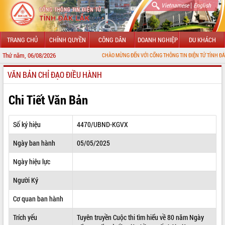
|
Vietnamese
English
TRANG CHỦ
CHÍNH QUYỀN
CÔNG DÂN
DOANH NGHIỆP
DU KHÁCH
Thứ năm, 06/08/2026
CHÀO MỪNG ĐẾN VỚI CỔNG THÔNG TIN ĐIỆN TỬ TỈNH ĐẮK LẮK
VĂN BẢN CHỈ ĐẠO ĐIỀU HÀNH
GIỚI THIỆU
LÃNH ĐẠO UBND TỈNH
Chi Tiết Văn Bản
TIN TỨC SỰ KIỆN
Số ký hiệu
4470/UBND-KGVX
SỞ, BAN, NGÀNH
Ngày ban hành
05/05/2025
UBND CÁC XÃ, PHƯỜNG
Ngày hiệu lực
THÔNG TIN CHỈ ĐẠO ĐIỀU HÀNH
Người Ký
HỆ THỐNG VĂN BẢN
Cơ quan ban hành
Trích yếu
Tuyên truyền Cuộc thi tìm hiểu về 80 năm Ngày
VĂN BẢN HĐND TỈNH