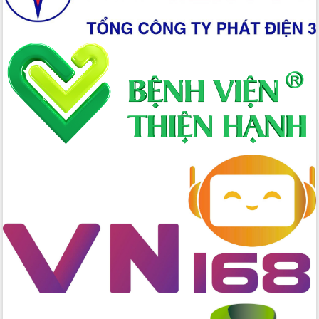
Tập huấn nâng cao năng lực triển khai
chuyển đổi số cho cán bộ, công chức
cấp xã
Đắk Lắk phát động hưởng ứng Ngày
Quyền của người tiêu dùng Việt Nam
2026
Đẩy mạnh cải cách hành chính, quyết
tâm đạt được mục tiêu tăng trưởng
hai con số trong năm 2026
Tổ chức trang trọng Lễ hội Đền thờ
Lương Văn Chánh năm 2026
Phó Bí thư Tỉnh ủy Đắk Lắk Đỗ Hữu
Huy giữ chức Bí thư Đảng ủy Ủy Ban
Nhân dân tỉnh
Bệnh án điện tử thúc đẩy chuyển đổi
số y tế tại Đắk Lắk
Chuyển đổi số thư viện: Mở rộng
không gian tri thức trong thời đại số
Đánh giá, rút kinh nghiệm công tác tổ
chức diễn tập trước ngày bầu cử