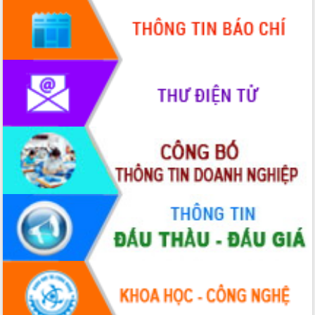
mới
UBND tỉnh họp báo định kỳ tháng 4
năm 2026
Hội thảo khoa học “Giải pháp thúc đẩy
phát triển nền kinh tế xanh tại tỉnh
Đắk Lắk”
Tăng cường giám sát, đôn đốc thực
hiện nhiệm vụ quản lý tài sản công
hàng tuần
Tháo gỡ những vướng mắc, đẩy mạnh
công tác cải cách thủ tục hành chính
tại Trung tâm Phục vụ hành chính
công tỉnh
Đắk Lắk: Tôn vinh 46 giải pháp tại Hội
thi Sáng tạo Kỹ thuật 2024 - 2025
Đắk Lắk rà soát, điều chỉnh Đề án 190
về phát triển nuôi trồng thủy sản
Phó Chủ tịch UBND tỉnh Đắk Lắk
Trương Công Thái kiểm tra thực địa
Dự án cao tốc Khánh Hòa - Buôn Ma
Thuột