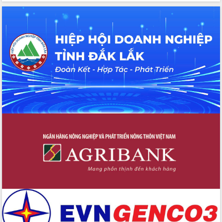
Hồ Thị Nguyên Thảo làm việc tại Trung
tâm Phục vụ hành chính công xã Ea
Phê
Xây dựng nền hành chính số đồng
hành cùng nông dân dân, doanh nghiệp
Giai đoạn 2026-2030, Đắk Lắk phấn
đấu có 77% xã đạt chuẩn nông thôn
mới
Chuyển đổi số 'mở đường' cho nông
nghiệp Đắk Lắk tăng trưởng bứt phá
Triển khai đồng bộ đo đạc, lập hồ sơ
địa chính, hoàn thiện cơ sở dữ liệu đất
đai
Ứng dụng sinh trắc học - Bước tiến
trong hành trình chuyển đổi số tại Đắk
Lắk
Đắk Lắk nâng cao hiệu quả công tác
Đảng từ Sổ tay đảng viên điện tử
Đắk Lắk đẩy mạnh nuôi biển công
nghệ, hướng tới phát triển thủy sản
bền vững