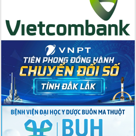
Chương trình “Gặp gỡ hữu nghị –
Friendship Meeting New Year 2026”
Bầu cử Quốc hội và HĐND: Cử tri Đắk
Lắk gửi gắm niềm tin, kỳ vọng vào lá
phiếu
Đắk Lắk sẵn sàng các điều kiện cho
Ngày hội bầu cử đại biểu Quốc hội
khóa XVI và HĐND các cấp nhiệm kỳ
2026-2031
Đảm bảo cuộc bầu cử đại biểu Quốc
hội và đại biểu HĐND các cấp diễn ra
an toàn, hiệu quả, đúng quy định
Thủ tướng Chính phủ Phạm Minh Chính
kiểm tra, chỉ đạo hoàn thành các dự
án cao tốc và thăm khu tái định cư tại
Đắk Lắk
Sôi nổi Hội đua ngựa truyền thống Gò
Thì Thùng mừng Xuân Bính Ngọ 2026
Lãnh đạo tỉnh dâng hương tưởng niệm
tại Đập Đồng Cam đầu Xuân Bính Ngọ