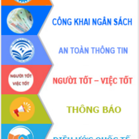
Định vị cà phê Việt Nam như một “di
sản sống” trong dòng chảy toàn cầu
Xây dựng nông thôn mới: Nâng cao đời
sống người dân từ những mô hình thiết
thực
Quyết liệt tháo gỡ vướng mắc, đẩy
nhanh tiến độ các dự án trọng điểm
trong Khu kinh tế Nam Phú Yên
Hòn Yến phát triển du lịch gắn với bảo
tồn biển
Lấy ý kiến điều chỉnh Quy hoạch tỉnh
Đắk Lắk thời kỳ 2021-2030, tầm nhìn
đến năm 2050
Phát động chiến dịch 30 ngày đêm
giải phóng mặt bằng Tuyến đường bộ
ven biển
Đắk Lắk nỗ lực thúc đẩy tăng trưởng
kinh tế từ 10% trở lên trong Quý
II/2026
Đắk Lắk ký kết thỏa thuận hợp tác về