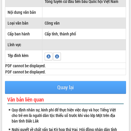
Tổng tuyển cử đầu tiên bầu Quốc hội Việt Nam
ĐIỂM TIN VĂN BẢN
Nội dung văn bản
QUY HOẠCH - KẾ HOẠCH
Loại văn bản
Công văn
Cấp ban hành
Cấp tỉnh, thành phố
Lĩnh vực
Tệp đính kèm
PDF cannot be displayed.
PDF cannot be displayed.
Quay lại
Văn bản liên quan
Quy định nhân sự, kinh phí để thực hiện việc dạy và học Tiếng Việt
cho trẻ em là người dân tộc thiểu số trước khi vào lớp Một trên địa
bàn tỉnh Đắk Lắk
Nghị quyết về chất vấn tại Kỳ họp thứ Hai, Hội đồng nhân dân tỉnh