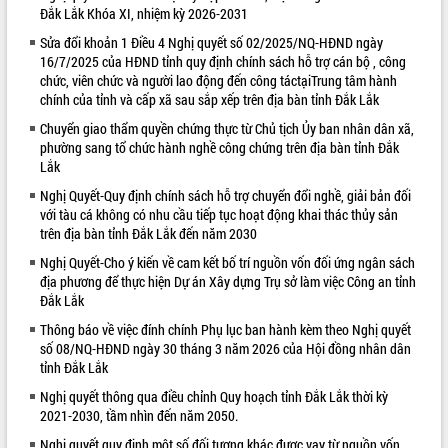
Đắk Lắk Khóa XI, nhiệm kỳ 2026-2031
VIDEO
Sửa đổi khoản 1 Điều 4 Nghị quyết số 02/2025/NQ-HĐND ngày
16/7/2025 của HĐND tỉnh quy định chính sách hỗ trợ cán bộ , công
Loading the player...
chức, viên chức và người lao động đến công táctạiTrung tâm hành
Bí thư Tỉnh ủy Lương Nguyễn Minh
chính của tỉnh và cấp xã sau sắp xếp trên địa bàn tỉnh Đắk Lắk
Triết thăm, tặng quà người có công với
Chuyển giao thẩm quyền chứng thực từ Chủ tịch Ủy ban nhân dân xã,
cách mạng
phường sang tổ chức hành nghề công chứng trên địa bàn tỉnh Đắk
Rà soát, hoàn thiện hệ thống thiết chế
Lắk
văn hóa, thể thao đáp ứng yêu cầu
Nghị Quyết-Quy định chính sách hỗ trợ chuyển đổi nghề, giải bản đối
phát triển mới
với tàu cá không có nhu cầu tiếp tục hoạt động khai thác thủy sản
Thường trực HĐND tỉnh Đắk Lắk gặp
trên địa bàn tỉnh Đắk Lắk đến năm 2030
mặt Đoàn chuyên gia y tế TP. Hồ Chí
ALBUM ẢNH
Nghị Quyết-Cho ý kiến về cam kết bố trí nguồn vốn đối ứng ngân sách
Minh
địa phương để thực hiện Dự án Xây dựng Trụ sở làm việc Công an tỉnh
Lễ truy điệu và an táng hài cốt liệt sĩ
Đắk Lắk
tại Nghĩa trang Liệt sĩ xã Sơn Hòa
Thông báo về việc đính chính Phụ lục ban hành kèm theo Nghị quyết
Bàn giải pháp tháo gỡ khó khăn trong
số 08/NQ-HĐND ngày 30 tháng 3 năm 2026 của Hội đồng nhân dân
xuất khẩu sầu riêng và triển khai quy
tỉnh Đắk Lắk
định EUDR
Nghị quyết thông qua điều chỉnh Quy hoạch tỉnh Đắk Lắk thời kỳ
Thứ trưởng Bộ Nông nghiệp và Môi
2021-2030, tầm nhìn đến năm 2050.
trường Nguyễn Hoàng Hiệp khảo sát
vùng trồng và doanh nghiệp đóng gói
Nghị quyết quy định một số đối tượng khác được vay từ nguồn vốn
LIÊN KẾT WEB