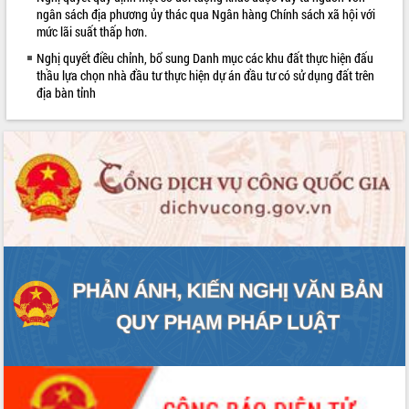
sầu riêng tại Đắk Lắk
ngân sách địa phương ủy thác qua Ngân hàng Chính sách xã hội với
mức lãi suất thấp hơn.
Trình diễn nghệ thuật chế biến các
món ăn từ sầu riêng
Nghị quyết điều chỉnh, bổ sung Danh mục các khu đất thực hiện đấu
thầu lựa chọn nhà đầu tư thực hiện dự án đầu tư có sử dụng đất trên
Đắk Lắk công bố Quy hoạch và xúc
địa bàn tỉnh
tiến đầu tư tỉnh
Ngành cá ngừ Đắk Lắk chủ động thích
ứng để giữ vững thị trường xuất khẩu
Diễn đàn Kinh tế tư nhân Việt Nam đột
phá cơ chế - Hợp tác công tư
Đề án 06 tạo bước ngoặt đột phá trong
cải cách hành chính tỉnh Đắk Lắk
Kết nối tour, đẩy mạnh chuyển đổi số
để phát triển du lịch Đắk Lắk
Khởi động Dự án Đầu tư xây dựng hạ
tầng kỹ thuật Cụm công nghiệp Tân
Tiến
Gặp mặt các cơ quan báo chí nhân Kỷ
niệm 101 năm Ngày Báo chí Cách
mạng Việt Nam
Đắk Lắk sơ kết 4 năm triển khai thực