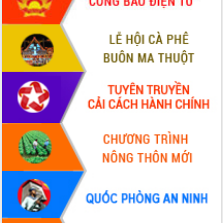
hiện Đề án 06 của Chính phủ
Họp báo thông tin về Hội nghị Công bố
Quy hoạch và Xúc tiến đầu tư tỉnh Đắk
Lắk
Khơi thông điểm nghẽn, đẩy nhanh
giải ngân vốn khắc phục thiên tai
HĐND tỉnh thông qua điều chỉnh Quy
hoạch tỉnh thời kỳ 2021-2030
Hội thảo góp ý hồ sơ điều chỉnh quy
hoạch tỉnh Đắk Lắk thời kỳ 2021-2030,
tầm nhìn đến năm 2050
Nâng cao hiệu quả hoạt động của các
doanh nghiệp nhà nước
Hội nghị triển khai kết nối mạng
truyền số liệu chuyên dùng phục vụ cơ
quan Đảng, Nhà nước
Lễ phát động chuỗi hoạt động chung
tay làm sạch môi trường
Xã Ea Kar bước chuyển mình trong
công tác cải cách hành chính mô hình