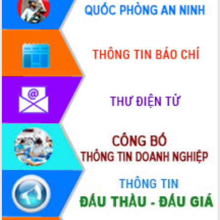
HĐND tỉnh thông qua điều chỉnh Quy
hoạch tỉnh thời kỳ 2021-2030
Hội thảo góp ý hồ sơ điều chỉnh quy
hoạch tỉnh Đắk Lắk thời kỳ 2021-2030,
tầm nhìn đến năm 2050
Nâng cao hiệu quả hoạt động của các
doanh nghiệp nhà nước
Hội nghị triển khai kết nối mạng
truyền số liệu chuyên dùng phục vụ cơ
quan Đảng, Nhà nước
Lễ phát động chuỗi hoạt động chung
tay làm sạch môi trường
Xã Ea Kar bước chuyển mình trong
công tác cải cách hành chính mô hình
mới
UBND tỉnh họp báo định kỳ tháng 4
năm 2026
Hội thảo khoa học “Giải pháp thúc đẩy
phát triển nền kinh tế xanh tại tỉnh
Đắk Lắk”
Tăng cường giám sát, đôn đốc thực