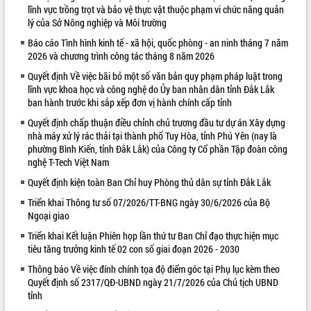
lĩnh vực trồng trọt và bảo vệ thực vật thuộc phạm vi chức năng quản
VIDEO
lý của Sở Nông nghiệp và Môi trường
Báo cáo Tình hình kinh tế - xã hội, quốc phòng - an ninh tháng 7 năm
Loading the player...
2026 và chương trình công tác tháng 8 năm 2026
Trailer Lễ hội Sầu riêng Đắk Lắk năm
Quyết định Về việc bãi bỏ một số văn bản quy phạm pháp luật trong
2026
lĩnh vực khoa học và công nghệ do Ủy ban nhân dân tỉnh Đắk Lắk
Khám bệnh, cấp phát thuốc miễn phí
ban hành trước khi sắp xếp đơn vị hành chính cấp tỉnh
và tặng quà người dân xã Cư Pui
Quyết định chấp thuận điều chỉnh chủ trương đầu tư dự án Xây dựng
Hội nghị UBND tỉnh Đắk Lắk thường kỳ
nhà máy xử lý rác thải tại thành phố Tuy Hòa, tỉnh Phú Yên (nay là
tháng 7/2026
phường Bình Kiến, tỉnh Đắk Lắk) của Công ty Cổ phần Tập đoàn công
Lễ truy tặng danh hiệu “Bà Mẹ Việt
nghệ T-Tech Việt Nam
ALBUM ẢNH
Nam Anh hùng” và trao Huân chương
Quyết định kiện toàn Ban Chỉ huy Phòng thủ dân sự tỉnh Đắk Lắk
Lao động
Triển khai Thông tư số 07/2026/TT-BNG ngày 30/6/2026 của Bộ
UBND tỉnh Đắk Lắk triển khai nhiệm
Ngoại giao
vụ 6 tháng cuối năm 2026
Triển khai Kết luận Phiên họp lần thứ tư Ban Chỉ đạo thực hiện mục
Kỳ họp thứ Hai, Hội đồng nhân dân
tiêu tăng trưởng kinh tế 02 con số giai đoạn 2026 - 2030
tỉnh khóa XI quyết nghị nhiều nội dung
quan trọng
Thông báo Về việc đính chính tọa độ điểm góc tại Phụ lục kèm theo
Bí thư Tỉnh ủy Lương Nguyễn Minh
Quyết định số 2317/QĐ-UBND ngày 21/7/2026 của Chủ tịch UBND
tỉnh
Triết thăm, tặng quà người có công với
cách mạng
LIÊN KẾT WEB