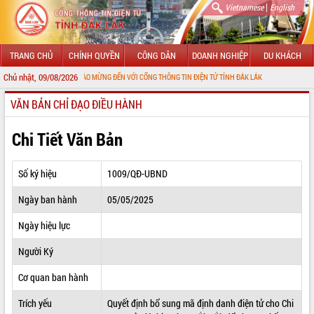
|
Vietnamese
English
TRANG CHỦ
CHÍNH QUYỀN
CÔNG DÂN
DOANH NGHIỆP
DU KHÁCH
Chủ nhật, 09/08/2026
CHÀO MỪNG ĐẾN VỚI CỔNG THÔNG TIN ĐIỆN TỬ TỈNH ĐẮK LẮK
VĂN BẢN CHỈ ĐẠO ĐIỀU HÀNH
GIỚI THIỆU
LÃNH ĐẠO UBND TỈNH
Chi Tiết Văn Bản
TIN TỨC SỰ KIỆN
Số ký hiệu
1009/QĐ-UBND
SỞ, BAN, NGÀNH
Ngày ban hành
05/05/2025
UBND CÁC XÃ, PHƯỜNG
Ngày hiệu lực
THÔNG TIN CHỈ ĐẠO ĐIỀU HÀNH
Người Ký
HỆ THỐNG VĂN BẢN
Cơ quan ban hành
Trích yếu
Quyết định bổ sung mã định danh điện tử cho Chi
VĂN BẢN HĐND TỈNH