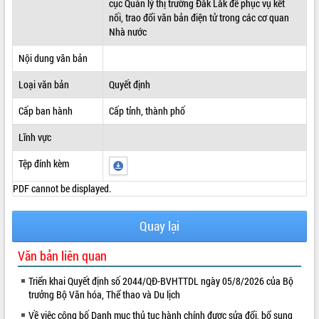
cục Quản lý thị trường Đắk Lắk để phục vụ kết
nối, trao đổi văn bản điện tử trong các cơ quan
ĐIỂM TIN VĂN BẢN
Nhà nước
QUY HOẠCH - KẾ HOẠCH
Nội dung văn bản
Loại văn bản
Quyết định
Cấp ban hành
Cấp tỉnh, thành phố
Lĩnh vực
Tệp đính kèm
PDF cannot be displayed.
Quay lại
Văn bản liên quan
Triển khai Quyết định số 2044/QĐ-BVHTTDL ngày 05/8/2026 của Bộ
trưởng Bộ Văn hóa, Thể thao và Du lịch
Về việc công bố Danh mục thủ tục hành chính được sửa đổi, bổ sung