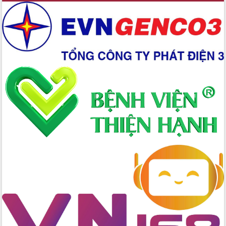
đấu có 77% xã đạt chuẩn nông thôn
mới
Chuyển đổi số 'mở đường' cho nông
nghiệp Đắk Lắk tăng trưởng bứt phá
Triển khai đồng bộ đo đạc, lập hồ sơ
địa chính, hoàn thiện cơ sở dữ liệu đất
đai
Ứng dụng sinh trắc học - Bước tiến
trong hành trình chuyển đổi số tại Đắk
Lắk
Đắk Lắk nâng cao hiệu quả công tác
Đảng từ Sổ tay đảng viên điện tử
Đắk Lắk đẩy mạnh nuôi biển công
nghệ, hướng tới phát triển thủy sản
bền vững
Tập huấn nâng cao năng lực triển khai
chuyển đổi số cho cán bộ, công chức
cấp xã
Đắk Lắk phát động hưởng ứng Ngày
Quyền của người tiêu dùng Việt Nam
2026