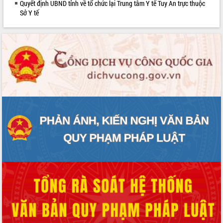
Quyết định UBND tỉnh về tổ chức lại Trung tâm Y tế Tuy An trực thuộc
Rà soát, hoàn thiện hệ thống thiết chế
Sở Y tế
văn hóa, thể thao đáp ứng yêu cầu
phát triển mới
Thường trực HĐND tỉnh Đắk Lắk gặp
mặt Đoàn chuyên gia y tế TP. Hồ Chí
Minh
Lễ truy điệu và an táng hài cốt liệt sĩ
tại Nghĩa trang Liệt sĩ xã Sơn Hòa
Bàn giải pháp tháo gỡ khó khăn trong
xuất khẩu sầu riêng và triển khai quy
định EUDR
Thứ trưởng Bộ Nông nghiệp và Môi
trường Nguyễn Hoàng Hiệp khảo sát
vùng trồng và doanh nghiệp đóng gói
sầu riêng tại Đắk Lắk
Trình diễn nghệ thuật chế biến các
món ăn từ sầu riêng
Đắk Lắk công bố Quy hoạch và xúc
tiến đầu tư tỉnh
Ngành cá ngừ Đắk Lắk chủ động thích