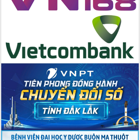
Đẩy mạnh cải cách hành chính, quyết
tâm đạt được mục tiêu tăng trưởng
hai con số trong năm 2026
Tổ chức trang trọng Lễ hội Đền thờ
Lương Văn Chánh năm 2026
Phó Bí thư Tỉnh ủy Đắk Lắk Đỗ Hữu
Huy giữ chức Bí thư Đảng ủy Ủy Ban
Nhân dân tỉnh
Bệnh án điện tử thúc đẩy chuyển đổi
số y tế tại Đắk Lắk
Chuyển đổi số thư viện: Mở rộng
không gian tri thức trong thời đại số
Đánh giá, rút kinh nghiệm công tác tổ
chức diễn tập trước ngày bầu cử
Chương trình “Gặp gỡ hữu nghị –
Friendship Meeting New Year 2026”
Bầu cử Quốc hội và HĐND: Cử tri Đắk
Lắk gửi gắm niềm tin, kỳ vọng vào lá
phiếu
Đắk Lắk sẵn sàng các điều kiện cho