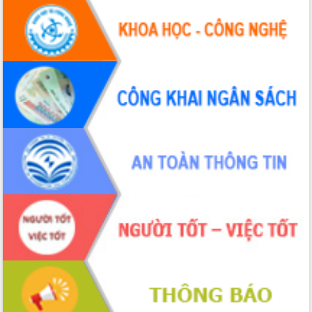
hiện nhiệm vụ quản lý tài sản công
hàng tuần
Tháo gỡ những vướng mắc, đẩy mạnh
công tác cải cách thủ tục hành chính
tại Trung tâm Phục vụ hành chính
công tỉnh
Đắk Lắk: Tôn vinh 46 giải pháp tại Hội
thi Sáng tạo Kỹ thuật 2024 - 2025
Đắk Lắk rà soát, điều chỉnh Đề án 190
về phát triển nuôi trồng thủy sản
Phó Chủ tịch UBND tỉnh Đắk Lắk
Trương Công Thái kiểm tra thực địa
Dự án cao tốc Khánh Hòa - Buôn Ma
Thuột
Định vị cà phê Việt Nam như một “di
sản sống” trong dòng chảy toàn cầu
Xây dựng nông thôn mới: Nâng cao đời
sống người dân từ những mô hình thiết
thực
Quyết liệt tháo gỡ vướng mắc, đẩy