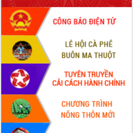
ứng để giữ vững thị trường xuất khẩu
Diễn đàn Kinh tế tư nhân Việt Nam đột
phá cơ chế - Hợp tác công tư
Đề án 06 tạo bước ngoặt đột phá trong
cải cách hành chính tỉnh Đắk Lắk
Kết nối tour, đẩy mạnh chuyển đổi số
để phát triển du lịch Đắk Lắk
Khởi động Dự án Đầu tư xây dựng hạ
tầng kỹ thuật Cụm công nghiệp Tân
Tiến
Gặp mặt các cơ quan báo chí nhân Kỷ
niệm 101 năm Ngày Báo chí Cách
mạng Việt Nam
Đắk Lắk sơ kết 4 năm triển khai thực
hiện Đề án 06 của Chính phủ
Họp báo thông tin về Hội nghị Công bố
Quy hoạch và Xúc tiến đầu tư tỉnh Đắk
Lắk
Khơi thông điểm nghẽn, đẩy nhanh
giải ngân vốn khắc phục thiên tai