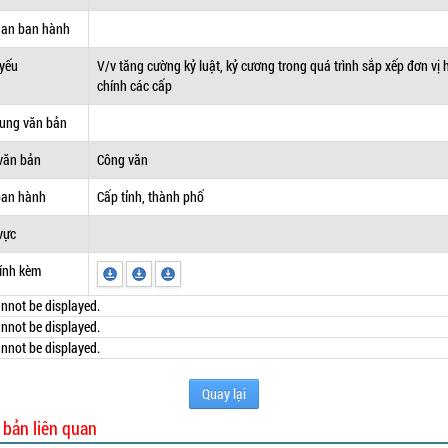
uan ban hành
 yếu
V/v tăng cường kỷ luật, kỷ cương trong quá trình sắp xếp đơn vị
chính các cấp
dung văn bản
văn bản
Công văn
ban hành
Cấp tỉnh, thành phố
vực
ính kèm
nnot be displayed.
nnot be displayed.
nnot be displayed.
Quay lại
 bản liên quan