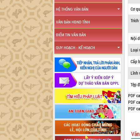
Cơ q
HỆ THỐNG VĂN BẢN
Trích
VĂN BẢN HĐND TỈNH
ĐIỂM TIN VĂN BẢN
Nội 
QUY HOẠCH - KẾ HOẠCH
Loại 
Cấp 
Lĩnh 
Tệp đ
PDF ca
PDF ca
PDF ca
Văn