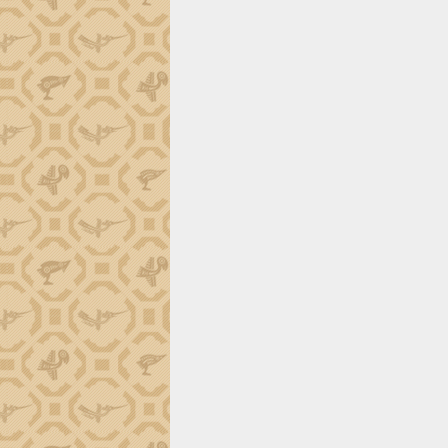
Đắk Lắk công bố Quy hoạch và xúc
tiến đầu tư tỉnh
Ngành cá ngừ Đắk Lắk chủ động thích
ứng để giữ vững thị trường xuất khẩu
Diễn đàn Kinh tế tư nhân Việt Nam đột
phá cơ chế - Hợp tác công tư
Đề án 06 tạo bước ngoặt đột phá trong
cải cách hành chính tỉnh Đắk Lắk
Kết nối tour, đẩy mạnh chuyển đổi số
để phát triển du lịch Đắk Lắk
Khởi động Dự án Đầu tư xây dựng hạ
tầng kỹ thuật Cụm công nghiệp Tân
Tiến
Gặp mặt các cơ quan báo chí nhân Kỷ
niệm 101 năm Ngày Báo chí Cách
mạng Việt Nam
Đắk Lắk sơ kết 4 năm triển khai thực
hiện Đề án 06 của Chính phủ
Họp báo thông tin về Hội nghị Công bố
Quy hoạch và Xúc tiến đầu tư tỉnh Đắk