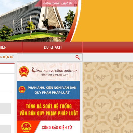
|
Vietnamese
English
IỆP
DU KHÁCH
H ĐẮK LẮK