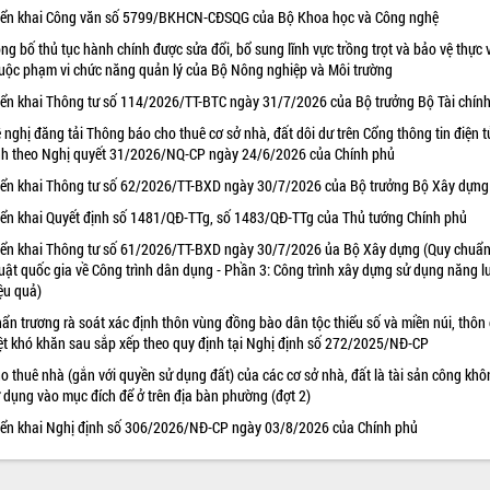
iển khai Công văn số 5799/BKHCN-CĐSQG của Bộ Khoa học và Công nghệ
ng bố thủ tục hành chính được sửa đổi, bổ sung lĩnh vực trồng trọt và bảo vệ thực 
uộc phạm vi chức năng quản lý của Bộ Nông nghiệp và Môi trường
iển khai Thông tư số 114/2026/TT-BTC ngày 31/7/2026 của Bộ trưởng Bộ Tài chín
 nghị đăng tải Thông báo cho thuê cơ sở nhà, đất dôi dư trên Cổng thông tin điện t
nh theo Nghị quyết 31/2026/NQ-CP ngày 24/6/2026 của Chính phủ
iển khai Thông tư số 62/2026/TT-BXD ngày 30/7/2026 của Bộ trưởng Bộ Xây dựng
iển khai Quyết định số 1481/QĐ-TTg, số 1483/QĐ-TTg của Thủ tướng Chính phủ
iển khai Thông tư số 61/2026/TT-BXD ngày 30/7/2026 ủa Bộ Xây dựng (Quy chuẩn
uật quốc gia về Công trình dân dụng - Phần 3: Công trình xây dựng sử dụng năng 
ệu quả)
ẩn trương rà soát xác định thôn vùng đồng bào dân tộc thiểu số và miền núi, thôn
ệt khó khăn sau sắp xếp theo quy định tại Nghị định số 272/2025/NĐ-CP
o thuê nhà (gắn với quyền sử dụng đất) của các cơ sở nhà, đất là tài sản công khô
 dụng vào mục đích để ở trên địa bàn phường (đợt 2)
iển khai Nghị định số 306/2026/NĐ-CP ngày 03/8/2026 của Chính phủ