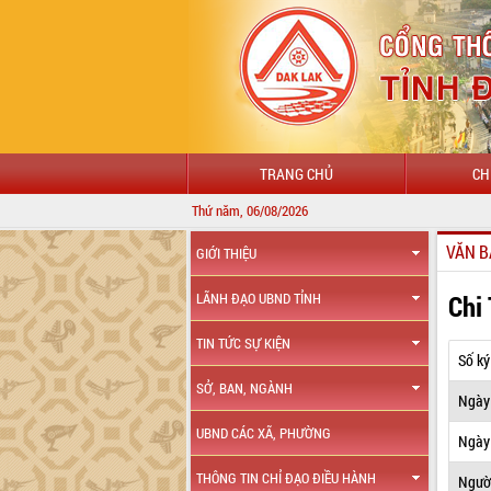
TRANG CHỦ
CH
Thứ năm, 06/08/2026
VĂN B
GIỚI THIỆU
Chi
LÃNH ĐẠO UBND TỈNH
TIN TỨC SỰ KIỆN
Số ký
SỞ, BAN, NGÀNH
Ngày
UBND CÁC XÃ, PHƯỜNG
Ngày 
THÔNG TIN CHỈ ĐẠO ĐIỀU HÀNH
Ngườ