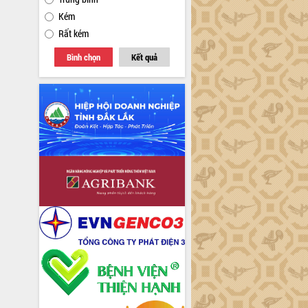
Kém
Rất kém
Bình chọn
Kết quả