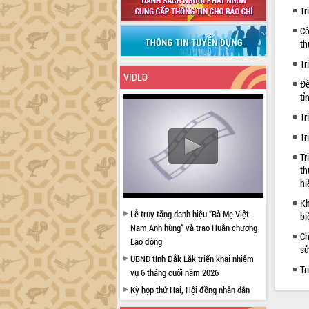
Tr
Cô
th
Tr
VIDEO
Đề
tỉ
Tr
Tr
Tr
th
hi
Kh
Lễ truy tặng danh hiệu “Bà Mẹ Việt
bi
Nam Anh hùng” và trao Huân chương
Ch
Lao động
sử
UBND tỉnh Đắk Lắk triển khai nhiệm
Tr
vụ 6 tháng cuối năm 2026
Kỳ họp thứ Hai, Hội đồng nhân dân
tỉnh khóa XI quyết nghị nhiều nội dung