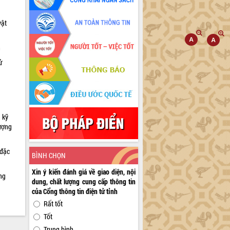
vật
h
ử
 kỹ
lượng
 đặc
BÌNH CHỌN
Xin ý kiến đánh giá về giao diện, nội
ng
dung, chất lượng cung cấp thông tin
của Cổng thông tin điện tử tỉnh
Rất tốt
Tốt
Trung bình