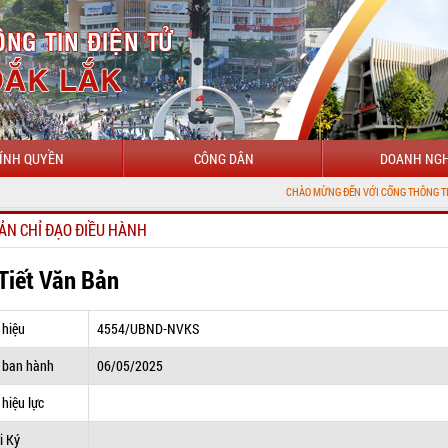
ÍNH QUYỀN
CÔNG DÂN
DOANH NGH
CHÀO MỪNG ĐẾN VỚI CỔNG THÔNG TIN ĐIỆN TỬ TỈN
ẢN CHỈ ĐẠO ĐIỀU HÀNH
 Tiết Văn Bản
 hiệu
4554/UBND-NVKS
 ban hành
06/05/2025
hiệu lực
i Ký