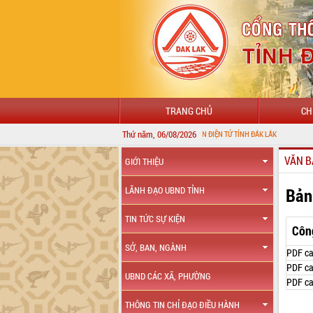
TRANG CHỦ
CH
Thứ năm, 06/08/2026
CHÀO MỪNG ĐẾN VỚI CỔNG THÔNG TIN ĐIỆN TỬ TỈNH ĐẮK LẮK
VĂN B
GIỚI THIỆU
Bản
LÃNH ĐẠO UBND TỈNH
TIN TỨC SỰ KIỆN
Côn
SỞ, BAN, NGÀNH
PDF ca
PDF ca
UBND CÁC XÃ, PHƯỜNG
PDF ca
THÔNG TIN CHỈ ĐẠO ĐIỀU HÀNH