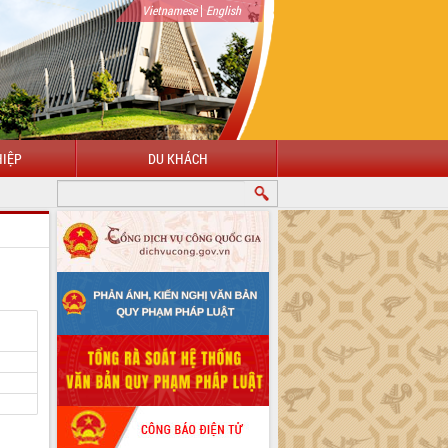
|
Vietnamese
English
IỆP
DU KHÁCH