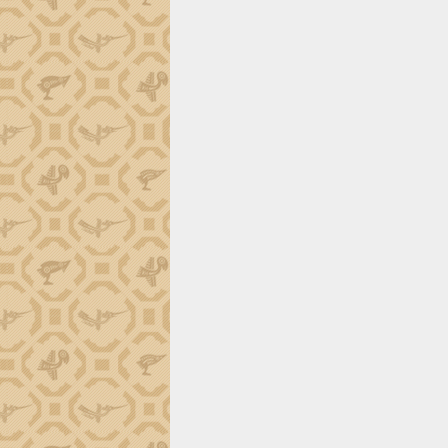
Đắk Lắk công bố Quy hoạch và xúc
tiến đầu tư tỉnh
Ngành cá ngừ Đắk Lắk chủ động thích
ứng để giữ vững thị trường xuất khẩu
Diễn đàn Kinh tế tư nhân Việt Nam đột
phá cơ chế - Hợp tác công tư
Đề án 06 tạo bước ngoặt đột phá trong
cải cách hành chính tỉnh Đắk Lắk
Kết nối tour, đẩy mạnh chuyển đổi số
để phát triển du lịch Đắk Lắk
Khởi động Dự án Đầu tư xây dựng hạ
tầng kỹ thuật Cụm công nghiệp Tân
Tiến
Gặp mặt các cơ quan báo chí nhân Kỷ
niệm 101 năm Ngày Báo chí Cách
mạng Việt Nam
Đắk Lắk sơ kết 4 năm triển khai thực
hiện Đề án 06 của Chính phủ
Họp báo thông tin về Hội nghị Công bố
Quy hoạch và Xúc tiến đầu tư tỉnh Đắk