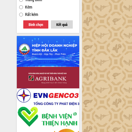
Kém
Rất kém
Bình chọn
Kết quả