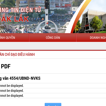
ÍNH QUYỀN
CÔNG DÂN
DOANH NGH
ẢN CHỈ ĐẠO ĐIỀU HÀNH
 PDF
g văn 4554/UBND-NVKS
nnot be displayed.
nnot be displayed.
nnot be displayed.