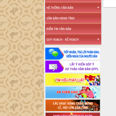
HỆ THỐNG VĂN BẢN
VĂN BẢN HĐND TỈNH
ĐIỂM TIN VĂN BẢN
QUY HOẠCH - KẾ HOẠCH