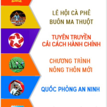
VIDEO
Không có file video nào để phát.
ALBUM ẢNH
LIÊN KẾT WEB