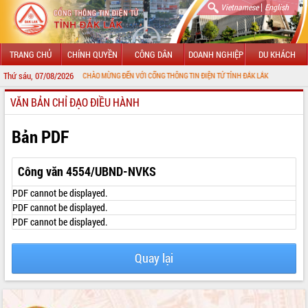
|
Vietnamese
English
TRANG CHỦ
CHÍNH QUYỀN
CÔNG DÂN
DOANH NGHIỆP
DU KHÁCH
Thứ sáu, 07/08/2026
CHÀO MỪNG ĐẾN VỚI CỔNG THÔNG TIN ĐIỆN TỬ TỈNH ĐẮK LẮK
VĂN BẢN CHỈ ĐẠO ĐIỀU HÀNH
GIỚI THIỆU
LÃNH ĐẠO UBND TỈNH
Bản PDF
TIN TỨC SỰ KIỆN
Công văn 4554/UBND-NVKS
SỞ, BAN, NGÀNH
PDF cannot be displayed.
PDF cannot be displayed.
UBND CÁC XÃ, PHƯỜNG
PDF cannot be displayed.
THÔNG TIN CHỈ ĐẠO ĐIỀU HÀNH
Quay lại
HỆ THỐNG VĂN BẢN
VĂN BẢN HĐND TỈNH