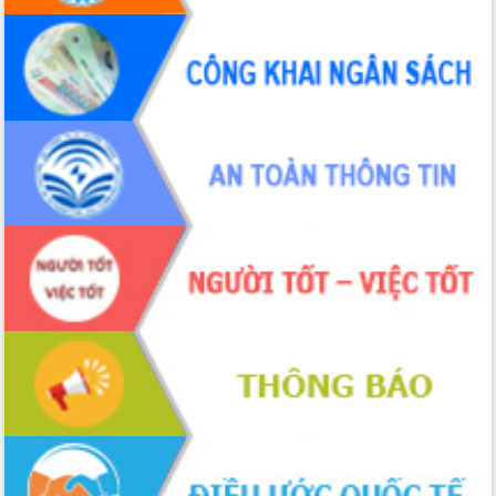
UBND tỉnh họp báo định kỳ tháng 4
năm 2026
Hội thảo khoa học “Giải pháp thúc đẩy
phát triển nền kinh tế xanh tại tỉnh
Đắk Lắk”
Tăng cường giám sát, đôn đốc thực
hiện nhiệm vụ quản lý tài sản công
hàng tuần
Tháo gỡ những vướng mắc, đẩy mạnh
công tác cải cách thủ tục hành chính
tại Trung tâm Phục vụ hành chính
công tỉnh
Đắk Lắk: Tôn vinh 46 giải pháp tại Hội
thi Sáng tạo Kỹ thuật 2024 - 2025
Đắk Lắk rà soát, điều chỉnh Đề án 190
về phát triển nuôi trồng thủy sản
Phó Chủ tịch UBND tỉnh Đắk Lắk
Trương Công Thái kiểm tra thực địa
Dự án cao tốc Khánh Hòa - Buôn Ma
Thuột