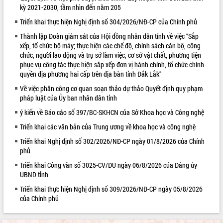
kỳ 2021-2030, tầm nhìn đến năm 205
VIDEO
Triển khai thực hiện Nghị định số 304/2026/NĐ-CP của Chính phủ
Thành lập Đoàn giám sát của Hội đồng nhân dân tỉnh về việc “Sắp
xếp, tổ chức bộ máy; thực hiện các chế độ, chính sách cán bộ, công
chức, người lao động và trụ sở làm việc, cơ sở vật chất, phương tiện
phục vụ công tác thực hiện sắp xếp đơn vị hành chính, tổ chức chính
quyền địa phương hai cấp trên địa bàn tỉnh Đắk Lắk”
Về việc phân công cơ quan soạn thảo dự thảo Quyết định quy phạm
pháp luật của Ủy ban nhân dân tỉnh
ý kiến về Báo cáo số 397/BC-SKHCN của Sở Khoa học và Công nghệ
Trailer Lễ hội Sầu riêng Đắk Lắk năm
2026
Triển khai các văn bản của Trung ương về khoa học và công nghệ
Khám bệnh, cấp phát thuốc miễn phí
Triển khai Nghị định số 302/2026/NĐ-CP ngày 01/8/2026 của Chính
và tặng quà người dân xã Cư Pui
phủ
Hội nghị UBND tỉnh Đắk Lắk thường kỳ
Triển khai Công văn số 3025-CV/ĐU ngày 06/8/2026 của Đảng ủy
tháng 7/2026
UBND tỉnh
Lễ truy tặng danh hiệu “Bà Mẹ Việt
ALBUM ẢNH
Triển khai thực hiện Nghị định số 309/2026/NĐ-CP ngày 05/8/2026
Nam Anh hùng” và trao Huân chương
của Chính phủ
Lao động
UBND tỉnh Đắk Lắk triển khai nhiệm
vụ 6 tháng cuối năm 2026