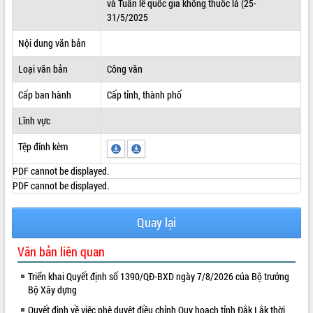
và Tuần lễ quốc gia không thuốc lá (25-
31/5/2025
ĐIỂM TIN VĂN BẢN
Nội dung văn bản
QUY HOẠCH - KẾ HOẠCH
Loại văn bản
Công văn
Cấp ban hành
Cấp tỉnh, thành phố
Lĩnh vực
Tệp đính kèm
PDF cannot be displayed.
PDF cannot be displayed.
Quay lại
Văn bản liên quan
Triển khai Quyết định số 1390/QĐ-BXD ngày 7/8/2026 của Bộ trưởng
Bộ Xây dựng
Quyết định về việc phê duyệt điều chỉnh Quy hoạch tỉnh Đắk Lắk thời