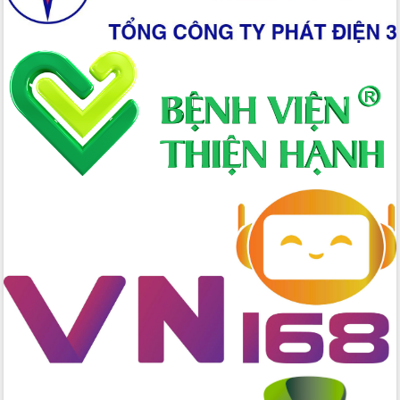
Hồ Thị Nguyên Thảo làm việc tại Trung
tâm Phục vụ hành chính công xã Ea
Phê
Xây dựng nền hành chính số đồng
hành cùng nông dân dân, doanh nghiệp
Giai đoạn 2026-2030, Đắk Lắk phấn
đấu có 77% xã đạt chuẩn nông thôn
mới
Chuyển đổi số 'mở đường' cho nông
nghiệp Đắk Lắk tăng trưởng bứt phá
Triển khai đồng bộ đo đạc, lập hồ sơ
địa chính, hoàn thiện cơ sở dữ liệu đất
đai
Ứng dụng sinh trắc học - Bước tiến
trong hành trình chuyển đổi số tại Đắk
Lắk
Đắk Lắk nâng cao hiệu quả công tác
Đảng từ Sổ tay đảng viên điện tử
Đắk Lắk đẩy mạnh nuôi biển công
nghệ, hướng tới phát triển thủy sản
bền vững