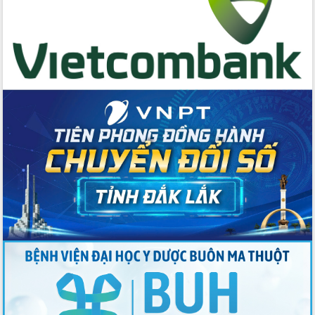
Tập huấn nâng cao năng lực triển khai
chuyển đổi số cho cán bộ, công chức
cấp xã
Đắk Lắk phát động hưởng ứng Ngày
Quyền của người tiêu dùng Việt Nam
2026
Đẩy mạnh cải cách hành chính, quyết
tâm đạt được mục tiêu tăng trưởng
hai con số trong năm 2026
Tổ chức trang trọng Lễ hội Đền thờ
Lương Văn Chánh năm 2026
Phó Bí thư Tỉnh ủy Đắk Lắk Đỗ Hữu
Huy giữ chức Bí thư Đảng ủy Ủy Ban
Nhân dân tỉnh
Bệnh án điện tử thúc đẩy chuyển đổi
số y tế tại Đắk Lắk
Chuyển đổi số thư viện: Mở rộng
không gian tri thức trong thời đại số
Đánh giá, rút kinh nghiệm công tác tổ
chức diễn tập trước ngày bầu cử