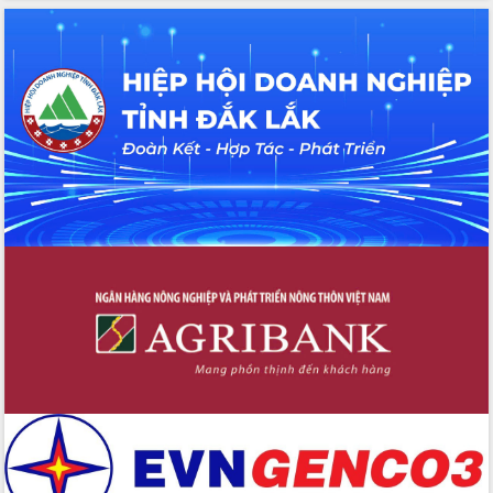
với Tập đoàn Bưu chính Viễn thông
Việt Nam
Thứ trưởng Bộ Y tế làm việc với tỉnh
Đắk Lắk về phát triển nhân lực y tế
cho trạm y tế cấp xã
Du lịch Đắk Lắk nâng tầm trải nghiệm
du khách thông qua Hệ thống cơ sở dữ
liệu và Bản đồ số
Tập huấn ứng dụng trí tuệ nhân tạo (AI)
trong thương mại điện tử năm 2026
Đoàn đại biểu Quốc hội tỉnh Đắk Lắk
trao đổi thông tin trước Kỳ họp thứ
nhất, Quốc hội khóa XVI
Quyết liệt cải cách hành chính, khơi
thông nguồn lực phát triển
Nâng cao hiệu lực, hiệu quả HĐND
tỉnh thông qua hiện đại hóa hành chính
Xã Ea Phê gắn cải cách hành chính với
chuyển đổi số
Phó Chủ tịch Thường trực UBND tỉnh