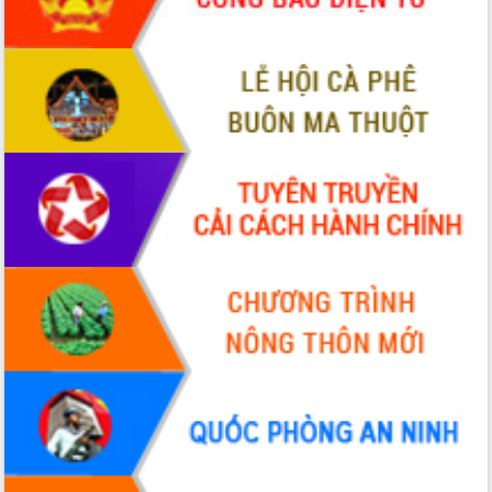
sầu riêng tại Đắk Lắk
Trình diễn nghệ thuật chế biến các
món ăn từ sầu riêng
Đắk Lắk công bố Quy hoạch và xúc
tiến đầu tư tỉnh
Ngành cá ngừ Đắk Lắk chủ động thích
ứng để giữ vững thị trường xuất khẩu
Diễn đàn Kinh tế tư nhân Việt Nam đột
phá cơ chế - Hợp tác công tư
Đề án 06 tạo bước ngoặt đột phá trong
cải cách hành chính tỉnh Đắk Lắk
Kết nối tour, đẩy mạnh chuyển đổi số
để phát triển du lịch Đắk Lắk
Khởi động Dự án Đầu tư xây dựng hạ
tầng kỹ thuật Cụm công nghiệp Tân
Tiến
Gặp mặt các cơ quan báo chí nhân Kỷ
niệm 101 năm Ngày Báo chí Cách
mạng Việt Nam
Đắk Lắk sơ kết 4 năm triển khai thực