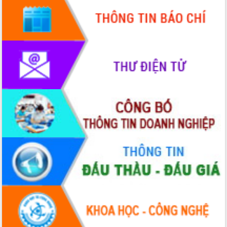
hiện Đề án 06 của Chính phủ
Họp báo thông tin về Hội nghị Công bố
Quy hoạch và Xúc tiến đầu tư tỉnh Đắk
Lắk
Khơi thông điểm nghẽn, đẩy nhanh
giải ngân vốn khắc phục thiên tai
HĐND tỉnh thông qua điều chỉnh Quy
hoạch tỉnh thời kỳ 2021-2030
Hội thảo góp ý hồ sơ điều chỉnh quy
hoạch tỉnh Đắk Lắk thời kỳ 2021-2030,
tầm nhìn đến năm 2050
Nâng cao hiệu quả hoạt động của các
doanh nghiệp nhà nước
Hội nghị triển khai kết nối mạng
truyền số liệu chuyên dùng phục vụ cơ
quan Đảng, Nhà nước
Lễ phát động chuỗi hoạt động chung
tay làm sạch môi trường
Xã Ea Kar bước chuyển mình trong
công tác cải cách hành chính mô hình
mới