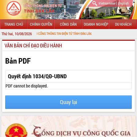
|
Vietnamese
English
TRANG CHỦ
CHÍNH QUYỀN
CÔNG DÂN
DOANH NGHIỆP
DU KHÁCH
Thứ hai, 10/08/2026
MỪNG ĐẾN VỚI CỔNG THÔNG TIN ĐIỆN TỬ TỈNH ĐẮK LẮK
VĂN BẢN CHỈ ĐẠO ĐIỀU HÀNH
GIỚI THIỆU
LÃNH ĐẠO UBND TỈNH
Bản PDF
TIN TỨC SỰ KIỆN
Quyết định 1034/QĐ-UBND
SỞ, BAN, NGÀNH
PDF cannot be displayed.
UBND CÁC XÃ, PHƯỜNG
Quay lại
THÔNG TIN CHỈ ĐẠO ĐIỀU HÀNH
HỆ THỐNG VĂN BẢN
VĂN BẢN HĐND TỈNH