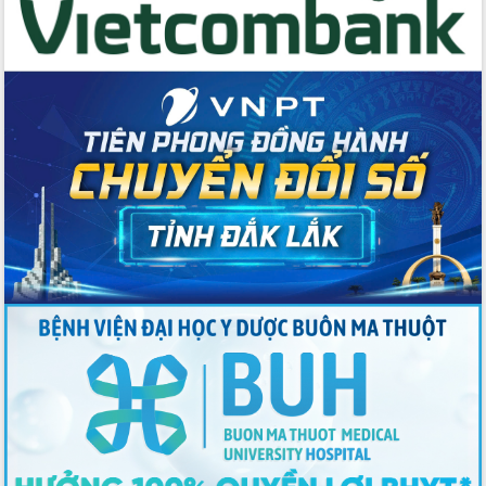
du khách thông qua Hệ thống cơ sở dữ
liệu và Bản đồ số
Tập huấn ứng dụng trí tuệ nhân tạo (AI)
trong thương mại điện tử năm 2026
Đoàn đại biểu Quốc hội tỉnh Đắk Lắk
trao đổi thông tin trước Kỳ họp thứ
nhất, Quốc hội khóa XVI
Quyết liệt cải cách hành chính, khơi
thông nguồn lực phát triển
Nâng cao hiệu lực, hiệu quả HĐND
tỉnh thông qua hiện đại hóa hành chính
Xã Ea Phê gắn cải cách hành chính với
chuyển đổi số
Phó Chủ tịch Thường trực UBND tỉnh
Hồ Thị Nguyên Thảo làm việc tại Trung
tâm Phục vụ hành chính công xã Ea
Phê
Xây dựng nền hành chính số đồng
hành cùng nông dân dân, doanh nghiệp
Giai đoạn 2026-2030, Đắk Lắk phấn