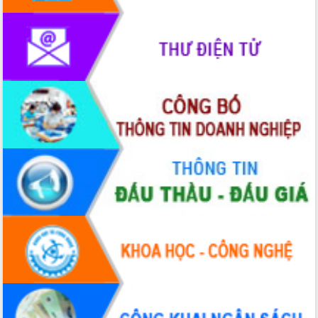
Rà soát, hoàn thiện hệ thống thiết chế
văn hóa, thể thao đáp ứng yêu cầu
phát triển mới
Thường trực HĐND tỉnh Đắk Lắk gặp
mặt Đoàn chuyên gia y tế TP. Hồ Chí
Minh
Lễ truy điệu và an táng hài cốt liệt sĩ
tại Nghĩa trang Liệt sĩ xã Sơn Hòa
Bàn giải pháp tháo gỡ khó khăn trong
xuất khẩu sầu riêng và triển khai quy
định EUDR
Thứ trưởng Bộ Nông nghiệp và Môi
trường Nguyễn Hoàng Hiệp khảo sát
vùng trồng và doanh nghiệp đóng gói
sầu riêng tại Đắk Lắk
Trình diễn nghệ thuật chế biến các
món ăn từ sầu riêng
Đắk Lắk công bố Quy hoạch và xúc
tiến đầu tư tỉnh
Ngành cá ngừ Đắk Lắk chủ động thích