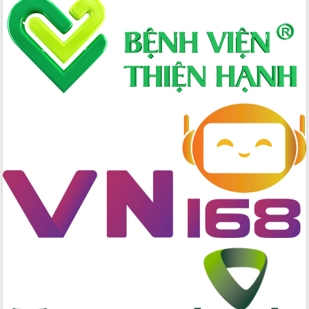
nhanh tiến độ các dự án trọng điểm
trong Khu kinh tế Nam Phú Yên
Hòn Yến phát triển du lịch gắn với bảo
tồn biển
Lấy ý kiến điều chỉnh Quy hoạch tỉnh
Đắk Lắk thời kỳ 2021-2030, tầm nhìn
đến năm 2050
Phát động chiến dịch 30 ngày đêm
giải phóng mặt bằng Tuyến đường bộ
ven biển
Đắk Lắk nỗ lực thúc đẩy tăng trưởng
kinh tế từ 10% trở lên trong Quý
II/2026
Đắk Lắk ký kết thỏa thuận hợp tác về
chuyển đổi số giai đoạn 2026 – 2030
với Tập đoàn Bưu chính Viễn thông
Việt Nam
Thứ trưởng Bộ Y tế làm việc với tỉnh
Đắk Lắk về phát triển nhân lực y tế
cho trạm y tế cấp xã
Du lịch Đắk Lắk nâng tầm trải nghiệm