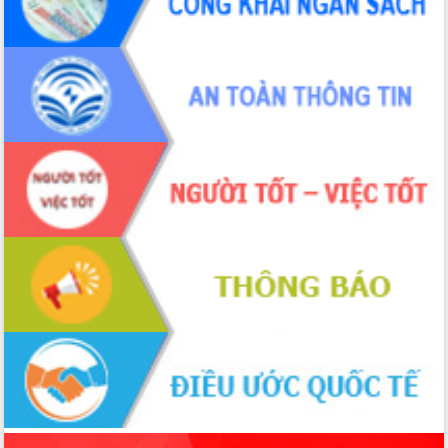
ứng để giữ vững thị trường xuất khẩu
Diễn đàn Kinh tế tư nhân Việt Nam đột
phá cơ chế - Hợp tác công tư
Đề án 06 tạo bước ngoặt đột phá trong
cải cách hành chính tỉnh Đắk Lắk
Kết nối tour, đẩy mạnh chuyển đổi số
để phát triển du lịch Đắk Lắk
Khởi động Dự án Đầu tư xây dựng hạ
tầng kỹ thuật Cụm công nghiệp Tân
Tiến
Gặp mặt các cơ quan báo chí nhân Kỷ
niệm 101 năm Ngày Báo chí Cách
mạng Việt Nam
Đắk Lắk sơ kết 4 năm triển khai thực
hiện Đề án 06 của Chính phủ
Họp báo thông tin về Hội nghị Công bố
Quy hoạch và Xúc tiến đầu tư tỉnh Đắk
Lắk
Khơi thông điểm nghẽn, đẩy nhanh
giải ngân vốn khắc phục thiên tai