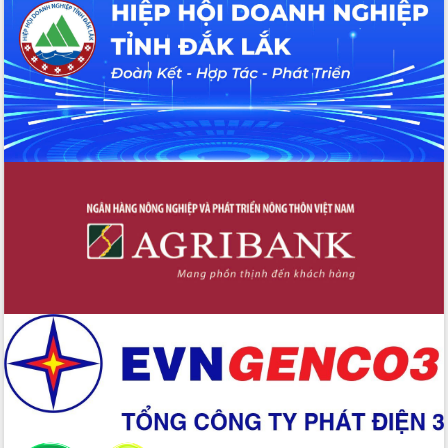
hiện nhiệm vụ quản lý tài sản công
hàng tuần
Tháo gỡ những vướng mắc, đẩy mạnh
công tác cải cách thủ tục hành chính
tại Trung tâm Phục vụ hành chính
công tỉnh
Đắk Lắk: Tôn vinh 46 giải pháp tại Hội
thi Sáng tạo Kỹ thuật 2024 - 2025
Đắk Lắk rà soát, điều chỉnh Đề án 190
về phát triển nuôi trồng thủy sản
Phó Chủ tịch UBND tỉnh Đắk Lắk
Trương Công Thái kiểm tra thực địa
Dự án cao tốc Khánh Hòa - Buôn Ma
Thuột
Định vị cà phê Việt Nam như một “di
sản sống” trong dòng chảy toàn cầu
Xây dựng nông thôn mới: Nâng cao đời
sống người dân từ những mô hình thiết
thực
Quyết liệt tháo gỡ vướng mắc, đẩy