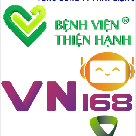
Định vị cà phê Việt Nam như một “di
sản sống” trong dòng chảy toàn cầu
Xây dựng nông thôn mới: Nâng cao đời
sống người dân từ những mô hình thiết
thực
Quyết liệt tháo gỡ vướng mắc, đẩy
nhanh tiến độ các dự án trọng điểm
trong Khu kinh tế Nam Phú Yên
Hòn Yến phát triển du lịch gắn với bảo
tồn biển
Lấy ý kiến điều chỉnh Quy hoạch tỉnh
Đắk Lắk thời kỳ 2021-2030, tầm nhìn
đến năm 2050
Phát động chiến dịch 30 ngày đêm
giải phóng mặt bằng Tuyến đường bộ
ven biển
Đắk Lắk nỗ lực thúc đẩy tăng trưởng
kinh tế từ 10% trở lên trong Quý
II/2026
Đắk Lắk ký kết thỏa thuận hợp tác về
chuyển đổi số giai đoạn 2026 – 2030