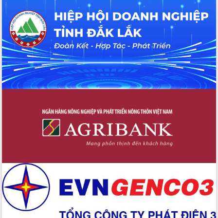
UBND tỉnh họp báo định kỳ tháng 4
năm 2026
Hội thảo khoa học “Giải pháp thúc đẩy
phát triển nền kinh tế xanh tại tỉnh
Đắk Lắk”
Tăng cường giám sát, đôn đốc thực
hiện nhiệm vụ quản lý tài sản công
hàng tuần
Tháo gỡ những vướng mắc, đẩy mạnh
công tác cải cách thủ tục hành chính
tại Trung tâm Phục vụ hành chính
công tỉnh
Đắk Lắk: Tôn vinh 46 giải pháp tại Hội
thi Sáng tạo Kỹ thuật 2024 - 2025
Đắk Lắk rà soát, điều chỉnh Đề án 190
về phát triển nuôi trồng thủy sản
Phó Chủ tịch UBND tỉnh Đắk Lắk
Trương Công Thái kiểm tra thực địa
Dự án cao tốc Khánh Hòa - Buôn Ma
Thuột