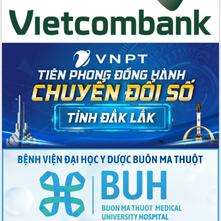
với Tập đoàn Bưu chính Viễn thông
Việt Nam
Thứ trưởng Bộ Y tế làm việc với tỉnh
Đắk Lắk về phát triển nhân lực y tế
cho trạm y tế cấp xã
Du lịch Đắk Lắk nâng tầm trải nghiệm
du khách thông qua Hệ thống cơ sở dữ
liệu và Bản đồ số
Tập huấn ứng dụng trí tuệ nhân tạo (AI)
trong thương mại điện tử năm 2026
Đoàn đại biểu Quốc hội tỉnh Đắk Lắk
trao đổi thông tin trước Kỳ họp thứ
nhất, Quốc hội khóa XVI
Quyết liệt cải cách hành chính, khơi
thông nguồn lực phát triển
Nâng cao hiệu lực, hiệu quả HĐND
tỉnh thông qua hiện đại hóa hành chính
Xã Ea Phê gắn cải cách hành chính với
chuyển đổi số
Phó Chủ tịch Thường trực UBND tỉnh