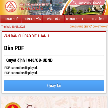
|
Vietnamese
English
TRANG CHỦ
CHÍNH QUYỀN
CÔNG DÂN
DOANH NGHIỆP
DU KHÁCH
Thứ hai, 10/08/2026
CHÀO MỪNG ĐẾN VỚI CỔNG THÔNG TIN ĐIỆN TỬ 
VĂN BẢN CHỈ ĐẠO ĐIỀU HÀNH
GIỚI THIỆU
LÃNH ĐẠO UBND TỈNH
Bản PDF
TIN TỨC SỰ KIỆN
Quyết định 1048/QĐ-UBND
SỞ, BAN, NGÀNH
PDF cannot be displayed.
PDF cannot be displayed.
UBND CÁC XÃ, PHƯỜNG
Quay lại
THÔNG TIN CHỈ ĐẠO ĐIỀU HÀNH
HỆ THỐNG VĂN BẢN
VĂN BẢN HĐND TỈNH