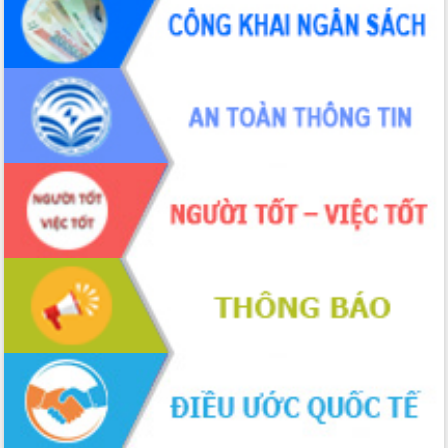
sầu riêng tại Đắk Lắk
Trình diễn nghệ thuật chế biến các
món ăn từ sầu riêng
Đắk Lắk công bố Quy hoạch và xúc
tiến đầu tư tỉnh
Ngành cá ngừ Đắk Lắk chủ động thích
ứng để giữ vững thị trường xuất khẩu
Diễn đàn Kinh tế tư nhân Việt Nam đột
phá cơ chế - Hợp tác công tư
Đề án 06 tạo bước ngoặt đột phá trong
cải cách hành chính tỉnh Đắk Lắk
Kết nối tour, đẩy mạnh chuyển đổi số
để phát triển du lịch Đắk Lắk
Khởi động Dự án Đầu tư xây dựng hạ
tầng kỹ thuật Cụm công nghiệp Tân
Tiến
Gặp mặt các cơ quan báo chí nhân Kỷ
niệm 101 năm Ngày Báo chí Cách
mạng Việt Nam
Đắk Lắk sơ kết 4 năm triển khai thực