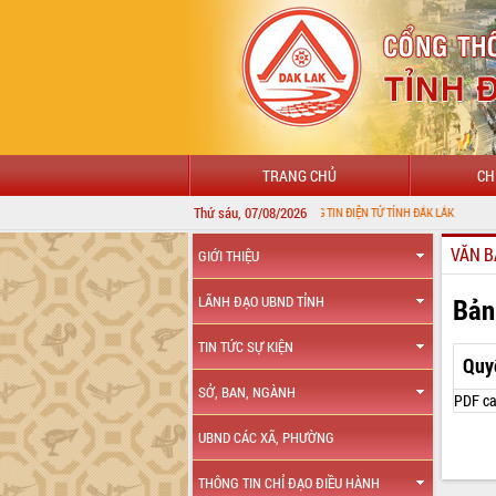
TRANG CHỦ
CH
Thứ sáu, 07/08/2026
CHÀO MỪNG ĐẾN VỚI CỔNG THÔNG TIN ĐIỆN TỬ TỈNH ĐẮK LẮK
VĂN B
GIỚI THIỆU
Bản
LÃNH ĐẠO UBND TỈNH
TIN TỨC SỰ KIỆN
Quy
SỞ, BAN, NGÀNH
PDF ca
UBND CÁC XÃ, PHƯỜNG
THÔNG TIN CHỈ ĐẠO ĐIỀU HÀNH