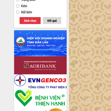
Kém
Rất kém
Bình chọn
Kết quả