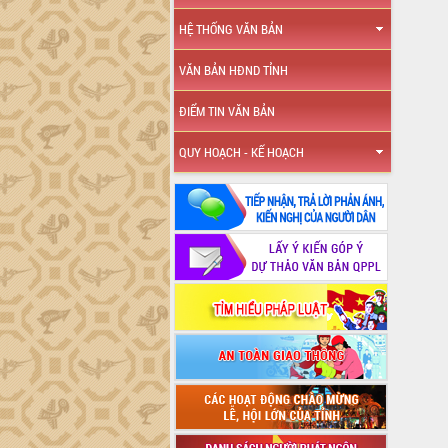
HỆ THỐNG VĂN BẢN
VĂN BẢN HĐND TỈNH
ĐIỂM TIN VĂN BẢN
QUY HOẠCH - KẾ HOẠCH