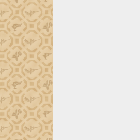
phá cơ chế - Hợp tác công tư
Đề án 06 tạo bước ngoặt đột phá trong
cải cách hành chính tỉnh Đắk Lắk
Kết nối tour, đẩy mạnh chuyển đổi số
để phát triển du lịch Đắk Lắk
Khởi động Dự án Đầu tư xây dựng hạ
tầng kỹ thuật Cụm công nghiệp Tân
Tiến
Gặp mặt các cơ quan báo chí nhân Kỷ
niệm 101 năm Ngày Báo chí Cách
mạng Việt Nam
Đắk Lắk sơ kết 4 năm triển khai thực
hiện Đề án 06 của Chính phủ
Họp báo thông tin về Hội nghị Công bố
Quy hoạch và Xúc tiến đầu tư tỉnh Đắk
Lắk
Khơi thông điểm nghẽn, đẩy nhanh
giải ngân vốn khắc phục thiên tai
HĐND tỉnh thông qua điều chỉnh Quy
hoạch tỉnh thời kỳ 2021-2030