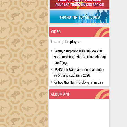
VIDEO
Loading the player...
Lễ truy tặng danh hiệu “Bà Mẹ Việt
Nam Anh hùng” và trao Huân chương
Lao động
UBND tỉnh Đắk Lắk triển khai nhiệm
vụ 6 tháng cuối năm 2026
Kỳ họp thứ Hai, Hội đồng nhân dân
tỉnh khóa XI quyết nghị nhiều nội dung
quan trọng
ALBUM ẢNH
Bí thư Tỉnh ủy Lương Nguyễn Minh
Triết thăm, tặng quà người có công với
cách mạng
Rà soát, hoàn thiện hệ thống thiết chế
văn hóa, thể thao đáp ứng yêu cầu