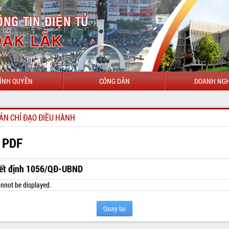
ÍNH QUYỀN
CÔNG DÂN
DOANH NGH
ẢN CHỈ ĐẠO ĐIỀU HÀNH
 PDF
ết định 1056/QĐ-UBND
nnot be displayed.
Quay lại