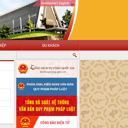
|
Vietnamese
English
IỆP
DU KHÁCH