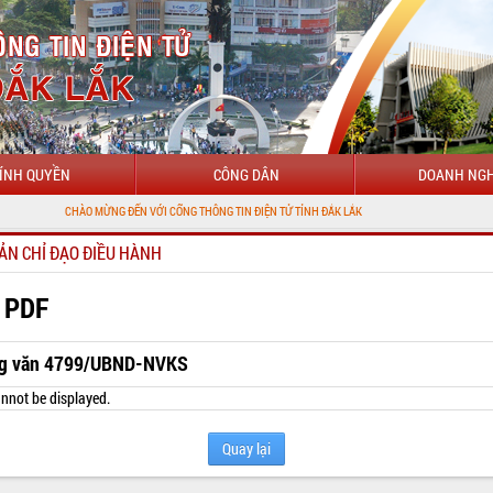
ÍNH QUYỀN
CÔNG DÂN
DOANH NGH
CHÀO MỪNG ĐẾN VỚI CỔNG THÔNG TIN ĐIỆN TỬ TỈNH ĐẮK LẮK
ẢN CHỈ ĐẠO ĐIỀU HÀNH
 PDF
g văn 4799/UBND-NVKS
nnot be displayed.
Quay lại