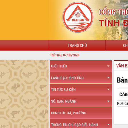
TRANG CHỦ
CH
Thứ sáu, 07/08/2026
VĂN B
GIỚI THIỆU
Bản
LÃNH ĐẠO UBND TỈNH
TIN TỨC SỰ KIỆN
Côn
SỞ, BAN, NGÀNH
PDF ca
UBND CÁC XÃ, PHƯỜNG
THÔNG TIN CHỈ ĐẠO ĐIỀU HÀNH