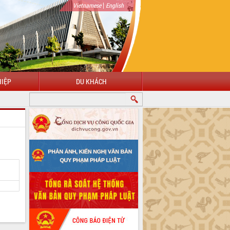
|
Vietnamese
English
IỆP
DU KHÁCH