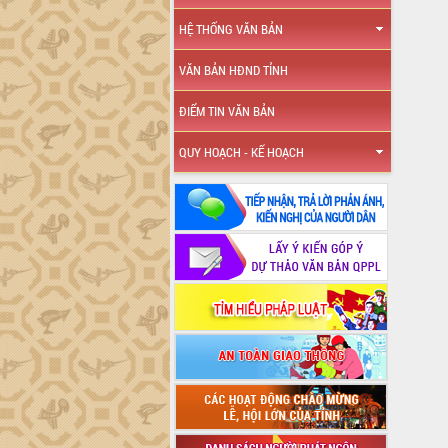
HỆ THỐNG VĂN BẢN
VĂN BẢN HĐND TỈNH
ĐIỂM TIN VĂN BẢN
QUY HOẠCH - KẾ HOẠCH