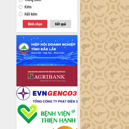
Kém
Rất kém
Bình chọn
Kết quả