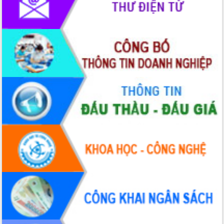
tầng kỹ thuật Cụm công nghiệp Tân
Tiến
Gặp mặt các cơ quan báo chí nhân Kỷ
niệm 101 năm Ngày Báo chí Cách
mạng Việt Nam
Đắk Lắk sơ kết 4 năm triển khai thực
hiện Đề án 06 của Chính phủ
Họp báo thông tin về Hội nghị Công bố
Quy hoạch và Xúc tiến đầu tư tỉnh Đắk
Lắk
Khơi thông điểm nghẽn, đẩy nhanh
giải ngân vốn khắc phục thiên tai
HĐND tỉnh thông qua điều chỉnh Quy
hoạch tỉnh thời kỳ 2021-2030
Hội thảo góp ý hồ sơ điều chỉnh quy
hoạch tỉnh Đắk Lắk thời kỳ 2021-2030,
tầm nhìn đến năm 2050
Nâng cao hiệu quả hoạt động của các
doanh nghiệp nhà nước
Hội nghị triển khai kết nối mạng