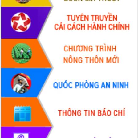
Bàn giải pháp tháo gỡ khó khăn trong
xuất khẩu sầu riêng và triển khai quy
định EUDR
Thứ trưởng Bộ Nông nghiệp và Môi
trường Nguyễn Hoàng Hiệp khảo sát
vùng trồng và doanh nghiệp đóng gói
LIÊN KẾT WEB
sầu riêng tại Đắk Lắk
Trình diễn nghệ thuật chế biến các
món ăn từ sầu riêng
Đắk Lắk công bố Quy hoạch và xúc
tiến đầu tư tỉnh
Ngành cá ngừ Đắk Lắk chủ động thích
ứng để giữ vững thị trường xuất khẩu
Diễn đàn Kinh tế tư nhân Việt Nam đột
phá cơ chế - Hợp tác công tư
Đề án 06 tạo bước ngoặt đột phá trong
cải cách hành chính tỉnh Đắk Lắk
Kết nối tour, đẩy mạnh chuyển đổi số
để phát triển du lịch Đắk Lắk
Khởi động Dự án Đầu tư xây dựng hạ