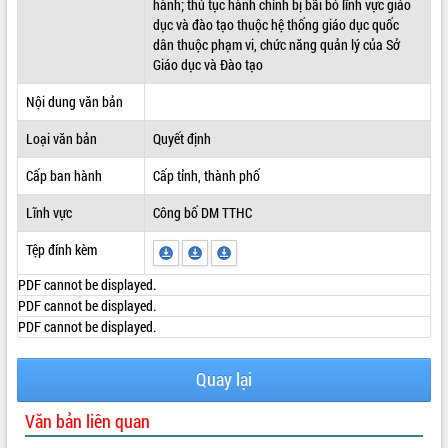
hành; thủ tục hành chính bị bãi bỏ lĩnh vực giáo
dục và đào tạo thuộc hệ thống giáo dục quốc
ĐIỂM TIN VĂN BẢN
dân thuộc phạm vi, chức năng quản lý của Sở
Giáo dục và Đào tạo
QUY HOẠCH - KẾ HOẠCH
Nội dung văn bản
Loại văn bản
Quyết định
Cấp ban hành
Cấp tỉnh, thành phố
Lĩnh vực
Công bố DM TTHC
Tệp đính kèm
PDF cannot be displayed.
PDF cannot be displayed.
PDF cannot be displayed.
Quay lại
Văn bản liên quan