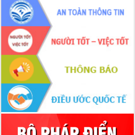
truyền số liệu chuyên dùng phục vụ cơ
quan Đảng, Nhà nước
Lễ phát động chuỗi hoạt động chung
tay làm sạch môi trường
Xã Ea Kar bước chuyển mình trong
công tác cải cách hành chính mô hình
mới
UBND tỉnh họp báo định kỳ tháng 4
năm 2026
Hội thảo khoa học “Giải pháp thúc đẩy
phát triển nền kinh tế xanh tại tỉnh
Đắk Lắk”
Tăng cường giám sát, đôn đốc thực
hiện nhiệm vụ quản lý tài sản công
hàng tuần
Tháo gỡ những vướng mắc, đẩy mạnh
công tác cải cách thủ tục hành chính
tại Trung tâm Phục vụ hành chính
công tỉnh
Đắk Lắk: Tôn vinh 46 giải pháp tại Hội
thi Sáng tạo Kỹ thuật 2024 - 2025