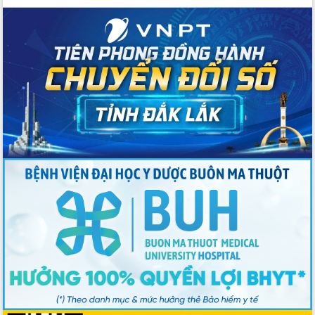
Lắk
Đắk Lắk nâng cao hiệu quả công tác
Đảng từ Sổ tay đảng viên điện tử
Đắk Lắk đẩy mạnh nuôi biển công
nghệ, hướng tới phát triển thủy sản
bền vững
Tập huấn nâng cao năng lực triển khai
chuyển đổi số cho cán bộ, công chức
cấp xã
Đắk Lắk phát động hưởng ứng Ngày
Quyền của người tiêu dùng Việt Nam
2026
Đẩy mạnh cải cách hành chính, quyết
tâm đạt được mục tiêu tăng trưởng
hai con số trong năm 2026
Tổ chức trang trọng Lễ hội Đền thờ
Lương Văn Chánh năm 2026
Phó Bí thư Tỉnh ủy Đắk Lắk Đỗ Hữu
Huy giữ chức Bí thư Đảng ủy Ủy Ban
Nhân dân tỉnh