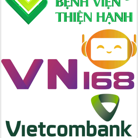
thông nguồn lực phát triển
Nâng cao hiệu lực, hiệu quả HĐND
tỉnh thông qua hiện đại hóa hành chính
Xã Ea Phê gắn cải cách hành chính với
chuyển đổi số
Phó Chủ tịch Thường trực UBND tỉnh
Hồ Thị Nguyên Thảo làm việc tại Trung
tâm Phục vụ hành chính công xã Ea
Phê
Xây dựng nền hành chính số đồng
hành cùng nông dân dân, doanh nghiệp
Giai đoạn 2026-2030, Đắk Lắk phấn
đấu có 77% xã đạt chuẩn nông thôn
mới
Chuyển đổi số 'mở đường' cho nông
nghiệp Đắk Lắk tăng trưởng bứt phá
Triển khai đồng bộ đo đạc, lập hồ sơ
địa chính, hoàn thiện cơ sở dữ liệu đất
đai
Ứng dụng sinh trắc học - Bước tiến
trong hành trình chuyển đổi số tại Đắk