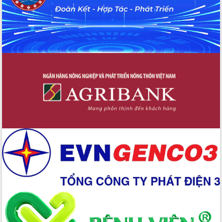
giải phóng mặt bằng Tuyến đường bộ
ven biển
Đắk Lắk nỗ lực thúc đẩy tăng trưởng
kinh tế từ 10% trở lên trong Quý
II/2026
Đắk Lắk ký kết thỏa thuận hợp tác về
chuyển đổi số giai đoạn 2026 – 2030
với Tập đoàn Bưu chính Viễn thông
Việt Nam
Thứ trưởng Bộ Y tế làm việc với tỉnh
Đắk Lắk về phát triển nhân lực y tế
cho trạm y tế cấp xã
Du lịch Đắk Lắk nâng tầm trải nghiệm
du khách thông qua Hệ thống cơ sở dữ
liệu và Bản đồ số
Tập huấn ứng dụng trí tuệ nhân tạo (AI)
trong thương mại điện tử năm 2026
Đoàn đại biểu Quốc hội tỉnh Đắk Lắk
trao đổi thông tin trước Kỳ họp thứ
nhất, Quốc hội khóa XVI
Quyết liệt cải cách hành chính, khơi