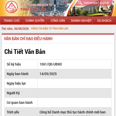
|
Vietnamese
English
TRANG CHỦ
CHÍNH QUYỀN
CÔNG DÂN
DOANH NGHIỆP
DU KHÁCH
Thứ năm, 06/08/2026
ẾN VỚI CỔNG THÔNG TIN ĐIỆN TỬ TỈNH ĐẮK LẮK
VĂN BẢN CHỈ ĐẠO ĐIỀU HÀNH
GIỚI THIỆU
LÃNH ĐẠO UBND TỈNH
Chi Tiết Văn Bản
TIN TỨC SỰ KIỆN
Số ký hiệu
1061/QĐ-UBND
SỞ, BAN, NGÀNH
Ngày ban hành
14/05/2025
UBND CÁC XÃ, PHƯỜNG
Ngày hiệu lực
THÔNG TIN CHỈ ĐẠO ĐIỀU HÀNH
Người Ký
HỆ THỐNG VĂN BẢN
Cơ quan ban hành
Trích yếu
Công bố Danh mục thủ tục hành chính mới ban
VĂN BẢN HĐND TỈNH