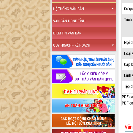
Cơ q
HỆ THỐNG VĂN BẢN
Trích
VĂN BẢN HĐND TỈNH
ĐIỂM TIN VĂN BẢN
Nội 
QUY HOẠCH - KẾ HOẠCH
Loại 
Cấp 
Lĩnh 
Tệp đ
PDF ca
PDF ca
Văn