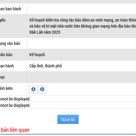
uan ban hành
 yếu
Kế hoạch kiểm tra công tác bảo đảm an ninh mạng, an toàn thôn
và bảo vệ bí mật nhà nước trên không gian mạng trên địa bàn tỉ
Đắk Lắk năm 2025
dung văn bản
văn bản
Kế hoạch
ban hành
Cấp tỉnh, thành phố
vực
ính kèm
nnot be displayed.
nnot be displayed.
Quay lại
 bản liên quan