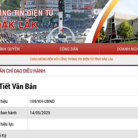
ÍNH QUYỀN
CÔNG DÂN
DOANH NGH
CHÀO MỪNG ĐẾN VỚI CỔNG THÔNG TIN ĐIỆN TỬ TỈNH ĐẮK LẮK
ẢN CHỈ ĐẠO ĐIỀU HÀNH
 Tiết Văn Bản
 hiệu
109/KH-UBND
 ban hành
14/05/2025
hiệu lực
i Ký