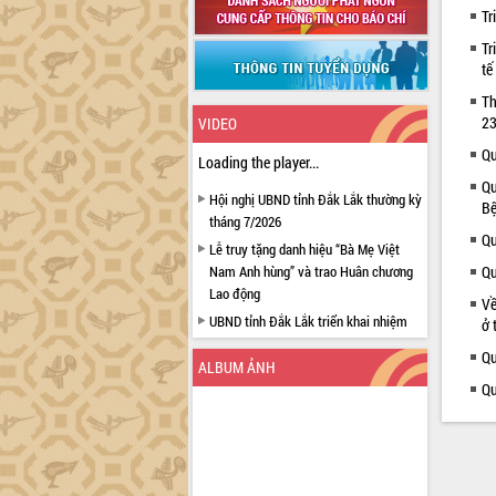
Tr
Tr
tế
Th
23
VIDEO
Qu
Loading the player...
Qu
Hội nghị UBND tỉnh Đắk Lắk thường kỳ
Bệ
tháng 7/2026
Qu
Lễ truy tặng danh hiệu “Bà Mẹ Việt
Nam Anh hùng” và trao Huân chương
Qu
Lao động
Về
UBND tỉnh Đắk Lắk triển khai nhiệm
ở 
vụ 6 tháng cuối năm 2026
Qu
ALBUM ẢNH
Kỳ họp thứ Hai, Hội đồng nhân dân
Qu
tỉnh khóa XI quyết nghị nhiều nội dung
quan trọng
Bí thư Tỉnh ủy Lương Nguyễn Minh
Triết thăm, tặng quà người có công với
cách mạng