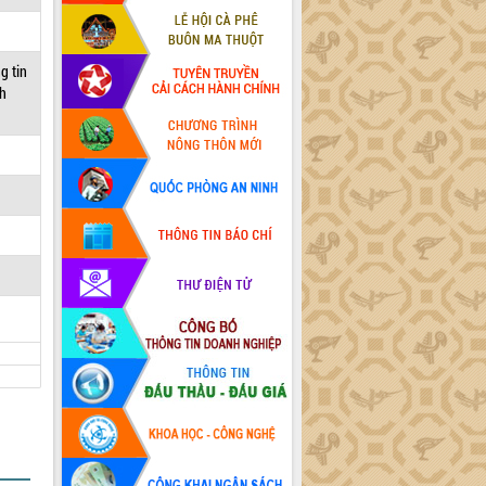
g tin
nh