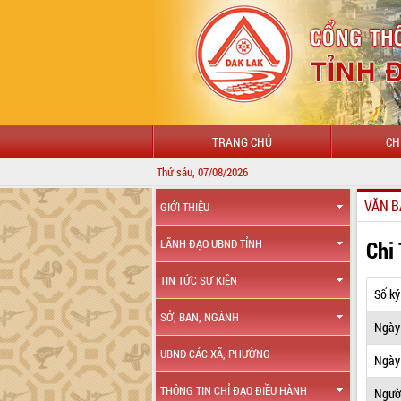
TRANG CHỦ
CH
Thứ sáu, 07/08/2026
VĂN B
GIỚI THIỆU
Chi
LÃNH ĐẠO UBND TỈNH
TIN TỨC SỰ KIỆN
Số ký
SỞ, BAN, NGÀNH
Ngày
UBND CÁC XÃ, PHƯỜNG
Ngày 
THÔNG TIN CHỈ ĐẠO ĐIỀU HÀNH
Ngườ