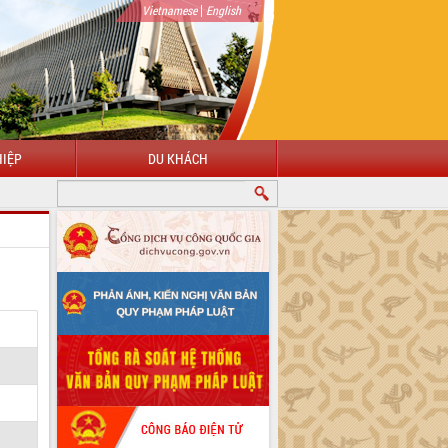
|
Vietnamese
English
IỆP
DU KHÁCH