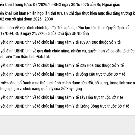
iển khai Thông tư số 07/2026/TT-BNG ngày 30/6/2026 của Bộ Ngoại giao
iển khai Kết luận Phiên họp lần thứ tư Ban Chỉ đạo thực hiện mục tiêu tăng trưởng k
 02 con số giai đoạn 2026 - 2030
ông báo Về việc đính chính tọa độ điểm góc tại Phụ lục kèm theo Quyết định số
17/QĐ-UBND ngày 21/7/2026 của Chủ tịch UBND tỉnh
yết định UBND tỉnh về tổ chức lại Trung tâm Y tế Tuy An trực thuộc Sở Y tế
yết định UBND tỉnh về quy định chức năng, nhiệm vụ, quyền hạn và cơ cấu tổ chức
nh viện Tâm thần tỉnh Đắk Lắk
yết định UBND tỉnh về tổ chức lại Trung tâm Y tế Sơn Hòa trực thuộc Sở Y tế
yết định UBND tỉnh về tổ chức lại Trung tâm Y tế Sông Cầu trực thuộc Sở Y tế
 việc công bố Danh mục thủ tục hành chính được sửa đổi, bổ sung, trong lĩnh vực 
thuộc phạm vi chức năng quản lý của Sở Xây dựng
yết định UBND tỉnh về tổ chức lại Trung tâm Y tế Tây Hòa trực thuộc Sở Y tế
yết định UBND tỉnh về tổ chức lại Trung tâm Y tế Krông Bông trực thuộc Sở Y tế