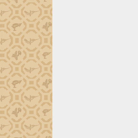
ứng để giữ vững thị trường xuất khẩu
Diễn đàn Kinh tế tư nhân Việt Nam đột
phá cơ chế - Hợp tác công tư
Đề án 06 tạo bước ngoặt đột phá trong
cải cách hành chính tỉnh Đắk Lắk
Kết nối tour, đẩy mạnh chuyển đổi số
để phát triển du lịch Đắk Lắk
Khởi động Dự án Đầu tư xây dựng hạ
tầng kỹ thuật Cụm công nghiệp Tân
Tiến
Gặp mặt các cơ quan báo chí nhân Kỷ
niệm 101 năm Ngày Báo chí Cách
mạng Việt Nam
Đắk Lắk sơ kết 4 năm triển khai thực
hiện Đề án 06 của Chính phủ
Họp báo thông tin về Hội nghị Công bố
Quy hoạch và Xúc tiến đầu tư tỉnh Đắk
Lắk
Khơi thông điểm nghẽn, đẩy nhanh
giải ngân vốn khắc phục thiên tai