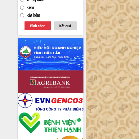
Kém
Rất kém
Bình chọn
Kết quả