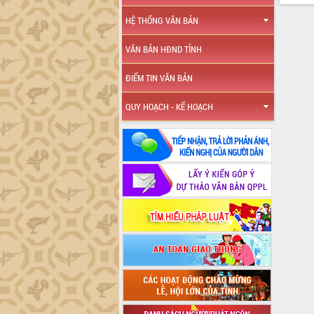
HỆ THỐNG VĂN BẢN
VĂN BẢN HĐND TỈNH
ĐIỂM TIN VĂN BẢN
QUY HOẠCH - KẾ HOẠCH