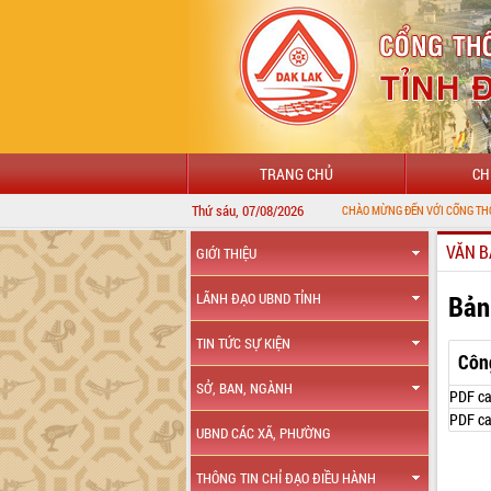
TRANG CHỦ
CH
Thứ sáu, 07/08/2026
VĂN B
GIỚI THIỆU
Bản
LÃNH ĐẠO UBND TỈNH
TIN TỨC SỰ KIỆN
Côn
SỞ, BAN, NGÀNH
PDF ca
PDF ca
UBND CÁC XÃ, PHƯỜNG
THÔNG TIN CHỈ ĐẠO ĐIỀU HÀNH