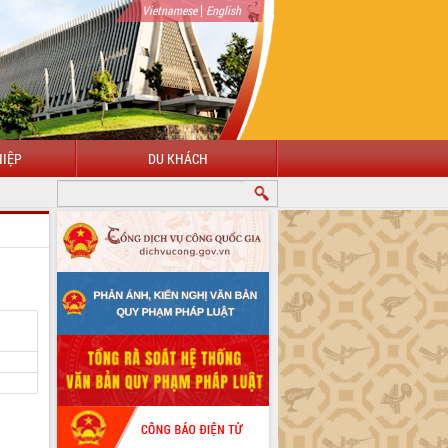
|
Vietnamese
English
IỆP
DU KHÁCH
CHÀO MỪNG ĐẾN VỚI CỔNG THÔNG TIN ĐIỆN TỬ TỈNH ĐẮK LẮK