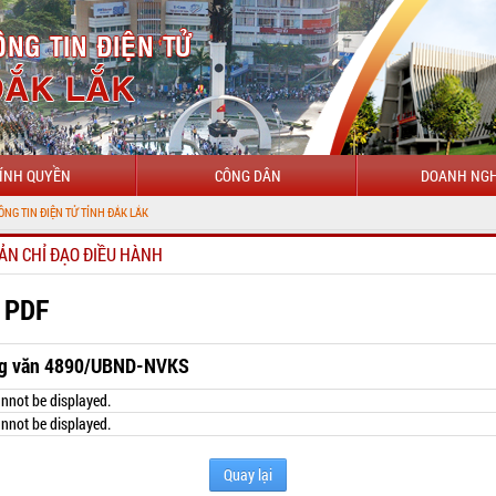
ÍNH QUYỀN
CÔNG DÂN
DOANH NGH
ẢN CHỈ ĐẠO ĐIỀU HÀNH
 PDF
g văn 4890/UBND-NVKS
nnot be displayed.
nnot be displayed.
Quay lại