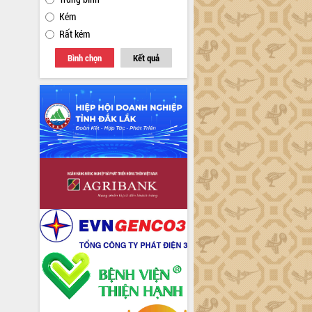
Kém
Rất kém
Bình chọn
Kết quả