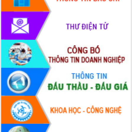
Lễ truy điệu và an táng hài cốt liệt sĩ
tại Nghĩa trang Liệt sĩ xã Sơn Hòa
Bàn giải pháp tháo gỡ khó khăn trong
xuất khẩu sầu riêng và triển khai quy
định EUDR
Thứ trưởng Bộ Nông nghiệp và Môi
trường Nguyễn Hoàng Hiệp khảo sát
vùng trồng và doanh nghiệp đóng gói
sầu riêng tại Đắk Lắk
Trình diễn nghệ thuật chế biến các
món ăn từ sầu riêng
Đắk Lắk công bố Quy hoạch và xúc
tiến đầu tư tỉnh
Ngành cá ngừ Đắk Lắk chủ động thích
ứng để giữ vững thị trường xuất khẩu
Diễn đàn Kinh tế tư nhân Việt Nam đột
phá cơ chế - Hợp tác công tư
Đề án 06 tạo bước ngoặt đột phá trong
cải cách hành chính tỉnh Đắk Lắk
Kết nối tour, đẩy mạnh chuyển đổi số