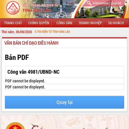
|
Vietnamese
English
TRANG CHỦ
CHÍNH QUYỀN
CÔNG DÂN
DOANH NGHIỆP
DU KHÁCH
Thứ năm, 06/08/2026
 VỚI CỔNG THÔNG TIN ĐIỆN TỬ TỈNH ĐẮK LẮK
VĂN BẢN CHỈ ĐẠO ĐIỀU HÀNH
GIỚI THIỆU
LÃNH ĐẠO UBND TỈNH
Bản PDF
TIN TỨC SỰ KIỆN
Công văn 4981/UBND-NC
SỞ, BAN, NGÀNH
PDF cannot be displayed.
PDF cannot be displayed.
UBND CÁC XÃ, PHƯỜNG
Quay lại
THÔNG TIN CHỈ ĐẠO ĐIỀU HÀNH
HỆ THỐNG VĂN BẢN
VĂN BẢN HĐND TỈNH