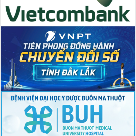
nhất, Quốc hội khóa XVI
Quyết liệt cải cách hành chính, khơi
thông nguồn lực phát triển
Nâng cao hiệu lực, hiệu quả HĐND
tỉnh thông qua hiện đại hóa hành chính
Xã Ea Phê gắn cải cách hành chính với
chuyển đổi số
Phó Chủ tịch Thường trực UBND tỉnh
Hồ Thị Nguyên Thảo làm việc tại Trung
tâm Phục vụ hành chính công xã Ea
Phê
Xây dựng nền hành chính số đồng
hành cùng nông dân dân, doanh nghiệp
Giai đoạn 2026-2030, Đắk Lắk phấn
đấu có 77% xã đạt chuẩn nông thôn
mới
Chuyển đổi số 'mở đường' cho nông
nghiệp Đắk Lắk tăng trưởng bứt phá
Triển khai đồng bộ đo đạc, lập hồ sơ
địa chính, hoàn thiện cơ sở dữ liệu đất
đai