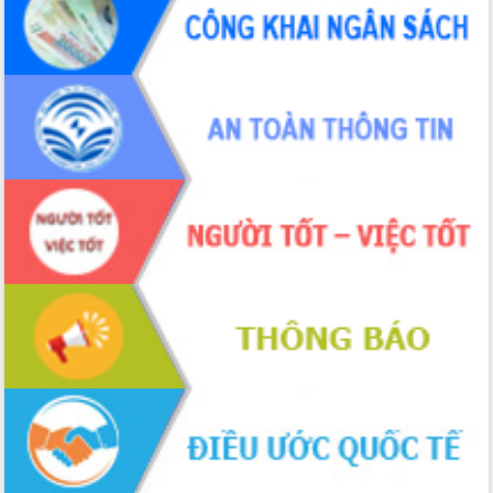
để phát triển du lịch Đắk Lắk
Khởi động Dự án Đầu tư xây dựng hạ
tầng kỹ thuật Cụm công nghiệp Tân
Tiến
Gặp mặt các cơ quan báo chí nhân Kỷ
niệm 101 năm Ngày Báo chí Cách
mạng Việt Nam
Đắk Lắk sơ kết 4 năm triển khai thực
hiện Đề án 06 của Chính phủ
Họp báo thông tin về Hội nghị Công bố
Quy hoạch và Xúc tiến đầu tư tỉnh Đắk
Lắk
Khơi thông điểm nghẽn, đẩy nhanh
giải ngân vốn khắc phục thiên tai
HĐND tỉnh thông qua điều chỉnh Quy
hoạch tỉnh thời kỳ 2021-2030
Hội thảo góp ý hồ sơ điều chỉnh quy
hoạch tỉnh Đắk Lắk thời kỳ 2021-2030,
tầm nhìn đến năm 2050
Nâng cao hiệu quả hoạt động của các