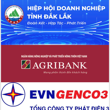
Đắk Lắk: Tôn vinh 46 giải pháp tại Hội
thi Sáng tạo Kỹ thuật 2024 - 2025
Đắk Lắk rà soát, điều chỉnh Đề án 190
về phát triển nuôi trồng thủy sản
Phó Chủ tịch UBND tỉnh Đắk Lắk
Trương Công Thái kiểm tra thực địa
Dự án cao tốc Khánh Hòa - Buôn Ma
Thuột
Định vị cà phê Việt Nam như một “di
sản sống” trong dòng chảy toàn cầu
Xây dựng nông thôn mới: Nâng cao đời
sống người dân từ những mô hình thiết
thực
Quyết liệt tháo gỡ vướng mắc, đẩy
nhanh tiến độ các dự án trọng điểm
trong Khu kinh tế Nam Phú Yên
Hòn Yến phát triển du lịch gắn với bảo
tồn biển
Lấy ý kiến điều chỉnh Quy hoạch tỉnh
Đắk Lắk thời kỳ 2021-2030, tầm nhìn