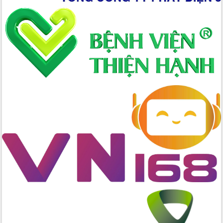
đến năm 2050
Phát động chiến dịch 30 ngày đêm
giải phóng mặt bằng Tuyến đường bộ
ven biển
Đắk Lắk nỗ lực thúc đẩy tăng trưởng
kinh tế từ 10% trở lên trong Quý
II/2026
Đắk Lắk ký kết thỏa thuận hợp tác về
chuyển đổi số giai đoạn 2026 – 2030
với Tập đoàn Bưu chính Viễn thông
Việt Nam
Thứ trưởng Bộ Y tế làm việc với tỉnh
Đắk Lắk về phát triển nhân lực y tế
cho trạm y tế cấp xã
Du lịch Đắk Lắk nâng tầm trải nghiệm
du khách thông qua Hệ thống cơ sở dữ
liệu và Bản đồ số
Tập huấn ứng dụng trí tuệ nhân tạo (AI)
trong thương mại điện tử năm 2026
Đoàn đại biểu Quốc hội tỉnh Đắk Lắk
trao đổi thông tin trước Kỳ họp thứ