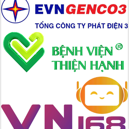
với Tập đoàn Bưu chính Viễn thông
Việt Nam
Thứ trưởng Bộ Y tế làm việc với tỉnh
Đắk Lắk về phát triển nhân lực y tế
cho trạm y tế cấp xã
Du lịch Đắk Lắk nâng tầm trải nghiệm
du khách thông qua Hệ thống cơ sở dữ
liệu và Bản đồ số
Tập huấn ứng dụng trí tuệ nhân tạo (AI)
trong thương mại điện tử năm 2026
Đoàn đại biểu Quốc hội tỉnh Đắk Lắk
trao đổi thông tin trước Kỳ họp thứ
nhất, Quốc hội khóa XVI
Quyết liệt cải cách hành chính, khơi
thông nguồn lực phát triển
Nâng cao hiệu lực, hiệu quả HĐND
tỉnh thông qua hiện đại hóa hành chính
Xã Ea Phê gắn cải cách hành chính với
chuyển đổi số
Phó Chủ tịch Thường trực UBND tỉnh