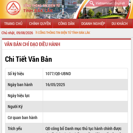
|
Vietnamese
English
TRANG CHỦ
CHÍNH QUYỀN
CÔNG DÂN
DOANH NGHIỆP
DU KHÁCH
Chủ nhật, 09/08/2026
 MỪNG ĐẾN VỚI CỔNG THÔNG TIN ĐIỆN TỬ TỈNH ĐẮK LẮK
VĂN BẢN CHỈ ĐẠO ĐIỀU HÀNH
GIỚI THIỆU
LÃNH ĐẠO UBND TỈNH
Chi Tiết Văn Bản
TIN TỨC SỰ KIỆN
Số ký hiệu
1077/QĐ-UBND
SỞ, BAN, NGÀNH
Ngày ban hành
16/05/2025
UBND CÁC XÃ, PHƯỜNG
Ngày hiệu lực
THÔNG TIN CHỈ ĐẠO ĐIỀU HÀNH
Người Ký
HỆ THỐNG VĂN BẢN
Cơ quan ban hành
Trích yếu
QĐ công bố Danh mục thủ tục hành chính được
VĂN BẢN HĐND TỈNH