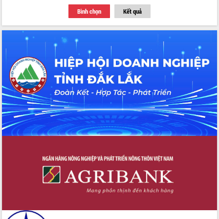
Định vị cà phê Việt Nam như một “di
Bình chọn
Kết quả
sản sống” trong dòng chảy toàn cầu
Xây dựng nông thôn mới: Nâng cao đời
sống người dân từ những mô hình thiết
thực
Quyết liệt tháo gỡ vướng mắc, đẩy
nhanh tiến độ các dự án trọng điểm
trong Khu kinh tế Nam Phú Yên
Hòn Yến phát triển du lịch gắn với bảo
tồn biển
Lấy ý kiến điều chỉnh Quy hoạch tỉnh
Đắk Lắk thời kỳ 2021-2030, tầm nhìn
đến năm 2050
Phát động chiến dịch 30 ngày đêm
giải phóng mặt bằng Tuyến đường bộ
ven biển
Đắk Lắk nỗ lực thúc đẩy tăng trưởng
kinh tế từ 10% trở lên trong Quý
II/2026
Đắk Lắk ký kết thỏa thuận hợp tác về
chuyển đổi số giai đoạn 2026 – 2030