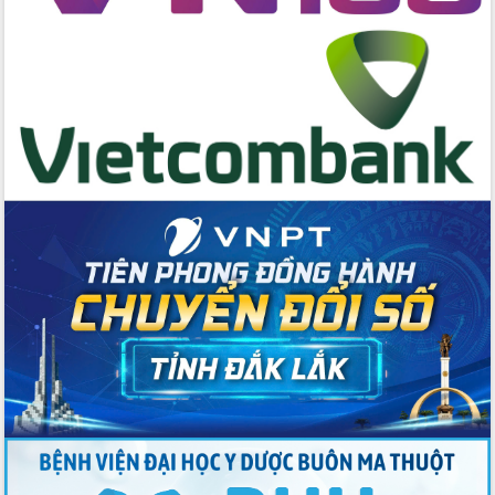
Hồ Thị Nguyên Thảo làm việc tại Trung
tâm Phục vụ hành chính công xã Ea
Phê
Xây dựng nền hành chính số đồng
hành cùng nông dân dân, doanh nghiệp
Giai đoạn 2026-2030, Đắk Lắk phấn
đấu có 77% xã đạt chuẩn nông thôn
mới
Chuyển đổi số 'mở đường' cho nông
nghiệp Đắk Lắk tăng trưởng bứt phá
Triển khai đồng bộ đo đạc, lập hồ sơ
địa chính, hoàn thiện cơ sở dữ liệu đất
đai
Ứng dụng sinh trắc học - Bước tiến
trong hành trình chuyển đổi số tại Đắk
Lắk
Đắk Lắk nâng cao hiệu quả công tác
Đảng từ Sổ tay đảng viên điện tử
Đắk Lắk đẩy mạnh nuôi biển công
nghệ, hướng tới phát triển thủy sản
bền vững