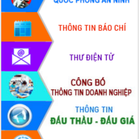
sầu riêng tại Đắk Lắk
Trình diễn nghệ thuật chế biến các
món ăn từ sầu riêng
Đắk Lắk công bố Quy hoạch và xúc
tiến đầu tư tỉnh
Ngành cá ngừ Đắk Lắk chủ động thích
ứng để giữ vững thị trường xuất khẩu
Diễn đàn Kinh tế tư nhân Việt Nam đột
phá cơ chế - Hợp tác công tư
Đề án 06 tạo bước ngoặt đột phá trong
cải cách hành chính tỉnh Đắk Lắk
Kết nối tour, đẩy mạnh chuyển đổi số
để phát triển du lịch Đắk Lắk
Khởi động Dự án Đầu tư xây dựng hạ
tầng kỹ thuật Cụm công nghiệp Tân
Tiến
Gặp mặt các cơ quan báo chí nhân Kỷ
niệm 101 năm Ngày Báo chí Cách
mạng Việt Nam
Đắk Lắk sơ kết 4 năm triển khai thực