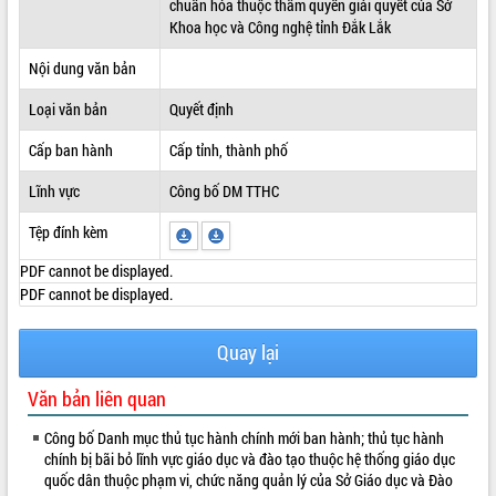
chuẩn hóa thuộc thẩm quyền giải quyết của Sở
Khoa học và Công nghệ tỉnh Đắk Lắk
ĐIỂM TIN VĂN BẢN
Nội dung văn bản
QUY HOẠCH - KẾ HOẠCH
Loại văn bản
Quyết định
Cấp ban hành
Cấp tỉnh, thành phố
Lĩnh vực
Công bố DM TTHC
Tệp đính kèm
PDF cannot be displayed.
PDF cannot be displayed.
Quay lại
Văn bản liên quan
Công bố Danh mục thủ tục hành chính mới ban hành; thủ tục hành
chính bị bãi bỏ lĩnh vực giáo dục và đào tạo thuộc hệ thống giáo dục
quốc dân thuộc phạm vi, chức năng quản lý của Sở Giáo dục và Đào