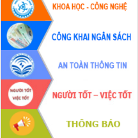
hiện Đề án 06 của Chính phủ
Họp báo thông tin về Hội nghị Công bố
Quy hoạch và Xúc tiến đầu tư tỉnh Đắk
Lắk
Khơi thông điểm nghẽn, đẩy nhanh
giải ngân vốn khắc phục thiên tai
HĐND tỉnh thông qua điều chỉnh Quy
hoạch tỉnh thời kỳ 2021-2030
Hội thảo góp ý hồ sơ điều chỉnh quy
hoạch tỉnh Đắk Lắk thời kỳ 2021-2030,
tầm nhìn đến năm 2050
Nâng cao hiệu quả hoạt động của các
doanh nghiệp nhà nước
Hội nghị triển khai kết nối mạng
truyền số liệu chuyên dùng phục vụ cơ
quan Đảng, Nhà nước
Lễ phát động chuỗi hoạt động chung
tay làm sạch môi trường
Xã Ea Kar bước chuyển mình trong
công tác cải cách hành chính mô hình
mới