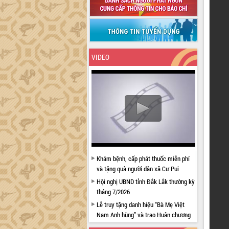
VIDEO
Khám bệnh, cấp phát thuốc miễn phí
và tặng quà người dân xã Cư Pui
Hội nghị UBND tỉnh Đắk Lắk thường kỳ
tháng 7/2026
Lễ truy tặng danh hiệu “Bà Mẹ Việt
Nam Anh hùng” và trao Huân chương
Lao động