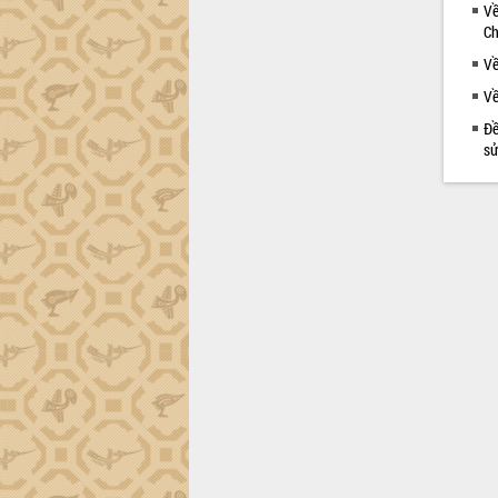
trường Nguyễn Hoàng Hiệp khảo sát
Về
vùng trồng và doanh nghiệp đóng gói
Ch
sầu riêng tại Đắk Lắk
Về
Trình diễn nghệ thuật chế biến các
Về
món ăn từ sầu riêng
Đắk Lắk công bố Quy hoạch và xúc
Đề
tiến đầu tư tỉnh
sử
Ngành cá ngừ Đắk Lắk chủ động thích
ứng để giữ vững thị trường xuất khẩu
Diễn đàn Kinh tế tư nhân Việt Nam đột
phá cơ chế - Hợp tác công tư
Đề án 06 tạo bước ngoặt đột phá trong
cải cách hành chính tỉnh Đắk Lắk
Kết nối tour, đẩy mạnh chuyển đổi số
để phát triển du lịch Đắk Lắk
Khởi động Dự án Đầu tư xây dựng hạ
tầng kỹ thuật Cụm công nghiệp Tân
Tiến
Gặp mặt các cơ quan báo chí nhân Kỷ
niệm 101 năm Ngày Báo chí Cách
mạng Việt Nam