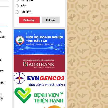
Kém
Rất kém
Bình chọn
Kết quả
26
giai
a,
 và
việc
ch
iện