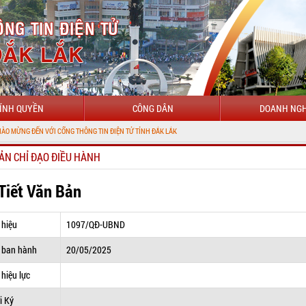
ÍNH QUYỀN
CÔNG DÂN
DOANH NGH
VỚI CỔNG THÔNG TIN ĐIỆN TỬ TỈNH ĐẮK LẮK
ẢN CHỈ ĐẠO ĐIỀU HÀNH
 Tiết Văn Bản
 hiệu
1097/QĐ-UBND
 ban hành
20/05/2025
hiệu lực
i Ký