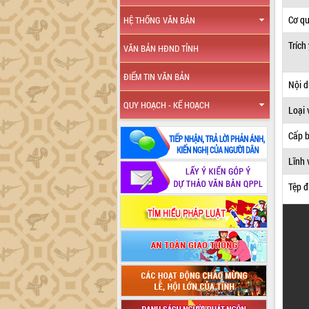
Cơ q
HỆ THỐNG VĂN BẢN
Trích
VĂN BẢN HĐND TỈNH
ĐIỂM TIN VĂN BẢN
Nội 
QUY HOẠCH - KẾ HOẠCH
Loại 
Cấp 
Lĩnh 
Tệp đ