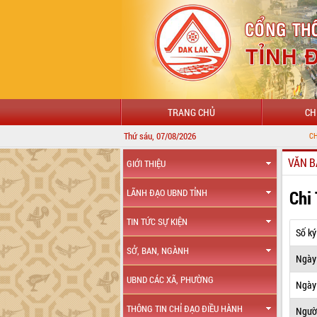
TRANG CHỦ
CH
Thứ sáu, 07/08/2026
CHÀO MỪNG ĐẾN 
VĂN B
GIỚI THIỆU
Chi
LÃNH ĐẠO UBND TỈNH
TIN TỨC SỰ KIỆN
Số ký
SỞ, BAN, NGÀNH
Ngày
UBND CÁC XÃ, PHƯỜNG
Ngày 
THÔNG TIN CHỈ ĐẠO ĐIỀU HÀNH
Ngườ