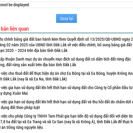
nnot be displayed.
Quay lại
 bản liên quan
ều chỉnh bảng giá đất ban hành kèm theo Quyết định số 13/2025/QĐ-UBND ngày 
áng 02 năm 2025 của UBND tỉnh Đắk Lắk về việc điều chỉnh, bổ sung bảng giá đất 
ạn 2020 – 2024 trên địa bàn tỉnh Đắk Lắk
ấp thuận Danh mục dự án chuyển mục đích sử dụng đất có diện tích đất rừng đặc
ng, đất rừng sản xuất trên địa bàn tỉnh Đắk Lắk
 việc cho thuê đất để thực hiện dự án chợ Ea Bông tại xã Ea Bông, huyện Krông An
nh Đắk Lắk (nay là xã Ea Na, tỉnh Đắk Lắk)
 việc gia hạn sử dụng đất khi hết thời hạn sử dụng đất cho Công ty Cổ phần Đầu tư
y dựng Xuân Mai
 việc gia hạn sử dụng đất khi hết thời hạn sử dụng đất và thu hồi đất do chấm dứt 
 dụng đất theo pháp luật
 việc cho phép Công ty TNHH Tam Phát gia hạn tiến độ sử dụng đất đối với diện tí
7,8 ha đất tại xã Ea Trang và xã Cư San (nay là xã Krông Á), tỉnh Đắk Lắk để thực h
 án trồng rừng nguyên liệu