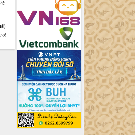
phê
Hải)
ư có