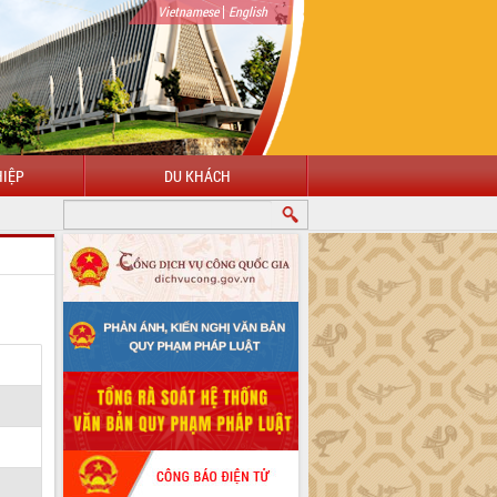
|
Vietnamese
English
IỆP
DU KHÁCH