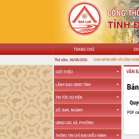
TRANG CHỦ
CH
Thứ năm, 06/08/2026
CHÀO MỪNG ĐẾN VỚI CỔNG THÔNG TIN ĐIỆN TỬ
VĂN B
GIỚI THIỆU
Bản
LÃNH ĐẠO UBND TỈNH
TIN TỨC SỰ KIỆN
Quy
SỞ, BAN, NGÀNH
PDF ca
UBND CÁC XÃ, PHƯỜNG
THÔNG TIN CHỈ ĐẠO ĐIỀU HÀNH