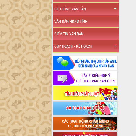
HỆ THỐNG VĂN BẢN
VĂN BẢN HĐND TỈNH
ĐIỂM TIN VĂN BẢN
QUY HOẠCH - KẾ HOẠCH