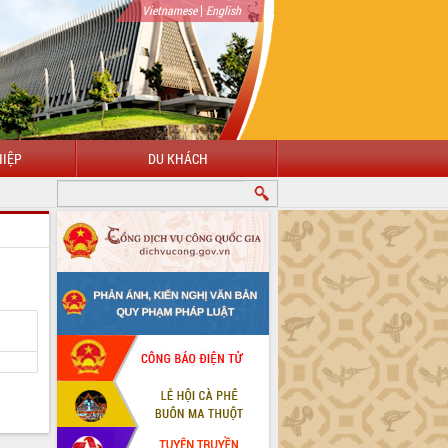
|
Vietnamese
English
IỆP
DU KHÁCH