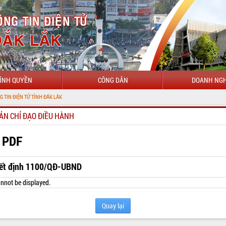
ÍNH QUYỀN
CÔNG DÂN
DOANH NGH
 TỈNH ĐẮK LẮK
ẢN CHỈ ĐẠO ĐIỀU HÀNH
 PDF
ết định 1100/QĐ-UBND
nnot be displayed.
Quay lại