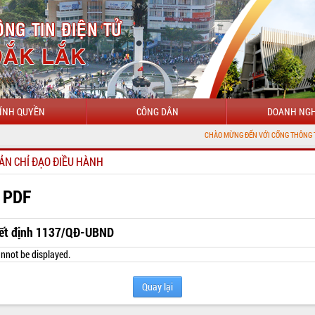
ÍNH QUYỀN
CÔNG DÂN
DOANH NGH
CHÀO MỪNG ĐẾN VỚI CỔNG THÔNG TIN ĐIỆN TỬ T
ẢN CHỈ ĐẠO ĐIỀU HÀNH
 PDF
ết định 1137/QĐ-UBND
nnot be displayed.
Quay lại