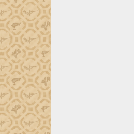
ứng để giữ vững thị trường xuất khẩu
Diễn đàn Kinh tế tư nhân Việt Nam đột
phá cơ chế - Hợp tác công tư
Đề án 06 tạo bước ngoặt đột phá trong
cải cách hành chính tỉnh Đắk Lắk
Kết nối tour, đẩy mạnh chuyển đổi số
để phát triển du lịch Đắk Lắk
Khởi động Dự án Đầu tư xây dựng hạ
tầng kỹ thuật Cụm công nghiệp Tân
Tiến
Gặp mặt các cơ quan báo chí nhân Kỷ
niệm 101 năm Ngày Báo chí Cách
mạng Việt Nam
Đắk Lắk sơ kết 4 năm triển khai thực
hiện Đề án 06 của Chính phủ
Họp báo thông tin về Hội nghị Công bố
Quy hoạch và Xúc tiến đầu tư tỉnh Đắk
Lắk
Khơi thông điểm nghẽn, đẩy nhanh
giải ngân vốn khắc phục thiên tai