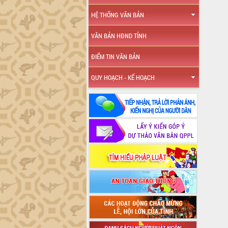
HỆ THỐNG VĂN BẢN
VĂN BẢN HĐND TỈNH
ĐIỂM TIN VĂN BẢN
QUY HOẠCH - KẾ HOẠCH