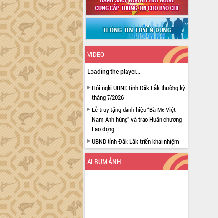
VIDEO
Loading the player...
Hội nghị UBND tỉnh Đắk Lắk thường kỳ
tháng 7/2026
Lễ truy tặng danh hiệu “Bà Mẹ Việt
Nam Anh hùng” và trao Huân chương
Lao động
UBND tỉnh Đắk Lắk triển khai nhiệm
vụ 6 tháng cuối năm 2026
ALBUM ẢNH
Kỳ họp thứ Hai, Hội đồng nhân dân
tỉnh khóa XI quyết nghị nhiều nội dung
quan trọng
Bí thư Tỉnh ủy Lương Nguyễn Minh
Triết thăm, tặng quà người có công với
cách mạng