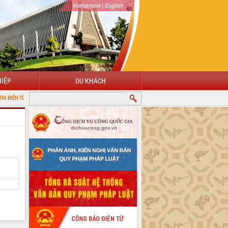
|
Vietnamese
English
IỆP
DU KHÁCH
ỈNH ĐẮK LẮK