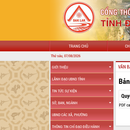
TRANG CHỦ
CH
Thứ sáu, 07/08/2026
VĂN B
GIỚI THIỆU
Bản
LÃNH ĐẠO UBND TỈNH
TIN TỨC SỰ KIỆN
Quy
SỞ, BAN, NGÀNH
PDF ca
UBND CÁC XÃ, PHƯỜNG
THÔNG TIN CHỈ ĐẠO ĐIỀU HÀNH