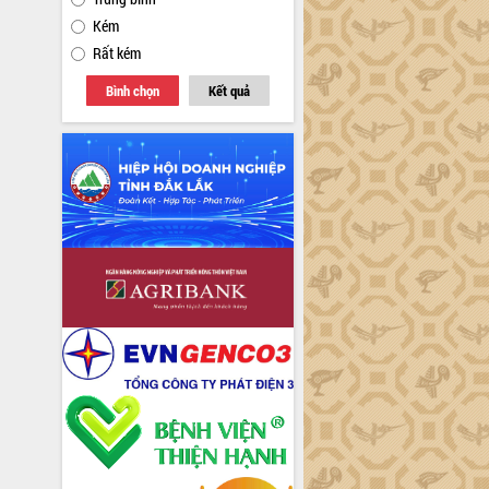
Kém
Rất kém
Bình chọn
Kết quả