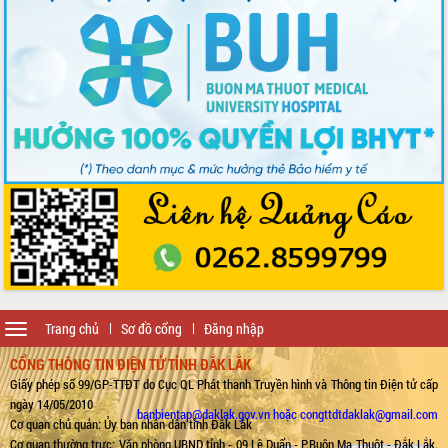
Toggle
Trang chủ
Sơ đồ cổng
Đăng nhập
navigation
CỔNG THÔNG TIN ĐIỆN TỬ TỈNH ĐẮK LẮK
Giấy phép số 99/GP-TTĐT do Cục QL Phát thanh Truyền hình và Thông tin Điện tử cấp
ngày 14/05/2010
banbientap@daklak.gov.vn hoặc congttdtdaklak@gmail.com
Cơ quan chủ quản: Ủy ban nhân dân tỉnh Đắk Lắk
Cơ quan thường trực: Văn phòng UBND tỉnh - 09 Lê Duẩn - P.Buôn Ma Thuột - Đắk Lắk.