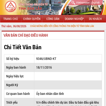
|
Vietnamese
English
TRANG CHỦ
CHÍNH QUYỀN
CÔNG DÂN
DOANH NGHIỆP
DU KHÁCH
Thứ năm, 06/08/2026
CHÀO MỪNG ĐẾN VỚI CỔNG THÔNG TIN ĐIỆN TỬ TỈNH ĐẮK LẮK
VĂN BẢN CHỈ ĐẠO ĐIỀU HÀNH
GIỚI THIỆU
LÃNH ĐẠO UBND TỈNH
Chi Tiết Văn Bản
TIN TỨC SỰ KIỆN
Số ký hiệu
9346/UBND-KT
SỞ, BAN, NGÀNH
Ngày ban hành
18/11/2016
UBND CÁC XÃ, PHƯỜNG
Ngày hiệu lực
THÔNG TIN CHỈ ĐẠO ĐIỀU HÀNH
Người Ký
HỆ THỐNG VĂN BẢN
Cơ quan ban hành
Ủy ban nhân dân tỉnh
Trích yếu
V/v điều chỉnh tên dự án: Đầu tư bán đấu giá khu
VĂN BẢN HĐND TỈNH