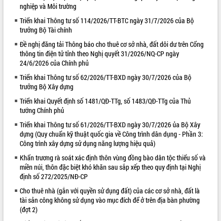
nghiệp và Môi trường
VIDEO
Triển khai Thông tư số 114/2026/TT-BTC ngày 31/7/2026 của Bộ
trưởng Bộ Tài chính
Không có file video nào để phát.
Đề nghị đăng tải Thông báo cho thuê cơ sở nhà, đất dôi dư trên Cổng
ALBUM ẢNH
thông tin điện tử tỉnh theo Nghị quyết 31/2026/NQ-CP ngày
24/6/2026 của Chính phủ
Triển khai Thông tư số 62/2026/TT-BXD ngày 30/7/2026 của Bộ
trưởng Bộ Xây dựng
Triển khai Quyết định số 1481/QĐ-TTg, số 1483/QĐ-TTg của Thủ
tướng Chính phủ
Triển khai Thông tư số 61/2026/TT-BXD ngày 30/7/2026 ủa Bộ Xây
dựng (Quy chuẩn kỹ thuật quốc gia về Công trình dân dụng - Phần 3:
Công trình xây dựng sử dụng năng lượng hiệu quả)
LIÊN KẾT WEB
Khẩn trương rà soát xác định thôn vùng đồng bào dân tộc thiểu số và
miền núi, thôn đặc biệt khó khăn sau sắp xếp theo quy định tại Nghị
định số 272/2025/NĐ-CP
Cho thuê nhà (gắn với quyền sử dụng đất) của các cơ sở nhà, đất là
tài sản công không sử dụng vào mục đích để ở trên địa bàn phường
(đợt 2)