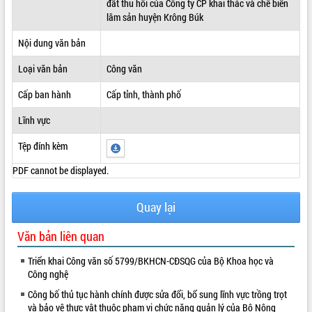
đất thu hồi của Công ty CP khai thác và chế biến
lâm sản huyện Krông Búk
ĐIỂM TIN VĂN BẢN
Nội dung văn bản
QUY HOẠCH - KẾ HOẠCH
Loại văn bản
Công văn
Cấp ban hành
Cấp tỉnh, thành phố
Lĩnh vực
Tệp đính kèm
PDF cannot be displayed.
Quay lại
Văn bản liên quan
Triển khai Công văn số 5799/BKHCN-CĐSQG của Bộ Khoa học và
Công nghệ
Công bố thủ tục hành chính được sửa đổi, bổ sung lĩnh vực trồng trọt
và bảo vệ thực vật thuộc phạm vi chức năng quản lý của Bộ Nông