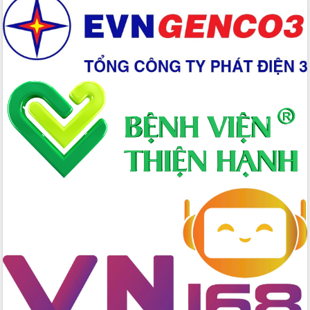
Hồ Thị Nguyên Thảo làm việc tại Trung
tâm Phục vụ hành chính công xã Ea
Phê
Xây dựng nền hành chính số đồng
hành cùng nông dân dân, doanh nghiệp
Giai đoạn 2026-2030, Đắk Lắk phấn
đấu có 77% xã đạt chuẩn nông thôn
mới
Chuyển đổi số 'mở đường' cho nông
nghiệp Đắk Lắk tăng trưởng bứt phá
Triển khai đồng bộ đo đạc, lập hồ sơ
địa chính, hoàn thiện cơ sở dữ liệu đất
đai
Ứng dụng sinh trắc học - Bước tiến
trong hành trình chuyển đổi số tại Đắk
Lắk
Đắk Lắk nâng cao hiệu quả công tác
Đảng từ Sổ tay đảng viên điện tử
Đắk Lắk đẩy mạnh nuôi biển công
nghệ, hướng tới phát triển thủy sản
bền vững