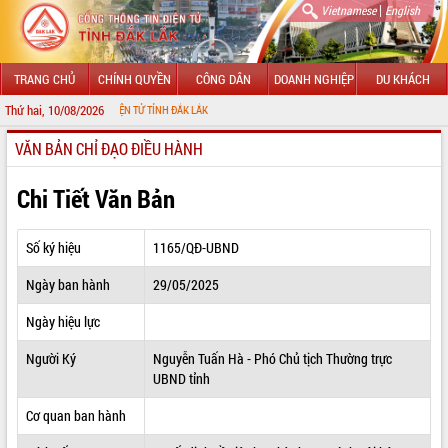
|
Vietnamese
English
TRANG CHỦ
CHÍNH QUYỀN
CÔNG DÂN
DOANH NGHIỆP
DU KHÁCH
Thứ hai, 10/08/2026
HÔNG TIN ĐIỆN TỬ TỈNH ĐẮK LẮK
VĂN BẢN CHỈ ĐẠO ĐIỀU HÀNH
GIỚI THIỆU
LÃNH ĐẠO UBND TỈNH
Chi Tiết Văn Bản
TIN TỨC SỰ KIỆN
Số ký hiệu
1165/QĐ-UBND
SỞ, BAN, NGÀNH
Ngày ban hành
29/05/2025
UBND CÁC XÃ, PHƯỜNG
Ngày hiệu lực
THÔNG TIN CHỈ ĐẠO ĐIỀU HÀNH
Người Ký
Nguyễn Tuấn Hà - Phó Chủ tịch Thường trực
UBND tỉnh
HỆ THỐNG VĂN BẢN
Cơ quan ban hành
VĂN BẢN HĐND TỈNH