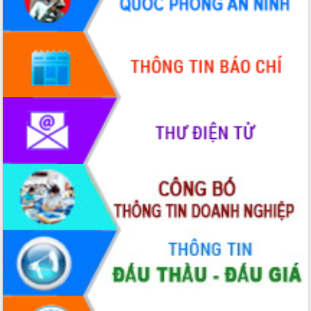
hiện Đề án 06 của Chính phủ
Họp báo thông tin về Hội nghị Công bố
Quy hoạch và Xúc tiến đầu tư tỉnh Đắk
Lắk
Khơi thông điểm nghẽn, đẩy nhanh
giải ngân vốn khắc phục thiên tai
HĐND tỉnh thông qua điều chỉnh Quy
hoạch tỉnh thời kỳ 2021-2030
Hội thảo góp ý hồ sơ điều chỉnh quy
hoạch tỉnh Đắk Lắk thời kỳ 2021-2030,
tầm nhìn đến năm 2050
Nâng cao hiệu quả hoạt động của các
doanh nghiệp nhà nước
Hội nghị triển khai kết nối mạng
truyền số liệu chuyên dùng phục vụ cơ
quan Đảng, Nhà nước
Lễ phát động chuỗi hoạt động chung
tay làm sạch môi trường
Xã Ea Kar bước chuyển mình trong
công tác cải cách hành chính mô hình
mới