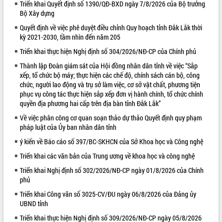
Triển khai Quyết định số 1390/QĐ-BXD ngày 7/8/2026 của Bộ trưởng
Bộ Xây dựng
VIDEO
Quyết định về việc phê duyệt điều chỉnh Quy hoạch tỉnh Đắk Lắk thời
kỳ 2021-2030, tầm nhìn đến năm 205
Triển khai thực hiện Nghị định số 304/2026/NĐ-CP của Chính phủ
Thành lập Đoàn giám sát của Hội đồng nhân dân tỉnh về việc “Sắp
xếp, tổ chức bộ máy; thực hiện các chế độ, chính sách cán bộ, công
chức, người lao động và trụ sở làm việc, cơ sở vật chất, phương tiện
phục vụ công tác thực hiện sắp xếp đơn vị hành chính, tổ chức chính
quyền địa phương hai cấp trên địa bàn tỉnh Đắk Lắk”
Trailer Lễ hội Sầu riêng Đắk Lắk năm
Về việc phân công cơ quan soạn thảo dự thảo Quyết định quy phạm
2026
pháp luật của Ủy ban nhân dân tỉnh
Khám bệnh, cấp phát thuốc miễn phí
ý kiến về Báo cáo số 397/BC-SKHCN của Sở Khoa học và Công nghệ
và tặng quà người dân xã Cư Pui
Triển khai các văn bản của Trung ương về khoa học và công nghệ
Hội nghị UBND tỉnh Đắk Lắk thường kỳ
tháng 7/2026
Triển khai Nghị định số 302/2026/NĐ-CP ngày 01/8/2026 của Chính
Lễ truy tặng danh hiệu “Bà Mẹ Việt
phủ
ALBUM ẢNH
Nam Anh hùng” và trao Huân chương
Triển khai Công văn số 3025-CV/ĐU ngày 06/8/2026 của Đảng ủy
Lao động
UBND tỉnh
UBND tỉnh Đắk Lắk triển khai nhiệm
Triển khai thực hiện Nghị định số 309/2026/NĐ-CP ngày 05/8/2026
vụ 6 tháng cuối năm 2026