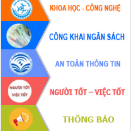
UBND tỉnh họp báo định kỳ tháng 4
năm 2026
Hội thảo khoa học “Giải pháp thúc đẩy
phát triển nền kinh tế xanh tại tỉnh
Đắk Lắk”
Tăng cường giám sát, đôn đốc thực
hiện nhiệm vụ quản lý tài sản công
hàng tuần
Tháo gỡ những vướng mắc, đẩy mạnh
công tác cải cách thủ tục hành chính
tại Trung tâm Phục vụ hành chính
công tỉnh
Đắk Lắk: Tôn vinh 46 giải pháp tại Hội
thi Sáng tạo Kỹ thuật 2024 - 2025
Đắk Lắk rà soát, điều chỉnh Đề án 190
về phát triển nuôi trồng thủy sản
Phó Chủ tịch UBND tỉnh Đắk Lắk
Trương Công Thái kiểm tra thực địa
Dự án cao tốc Khánh Hòa - Buôn Ma
Thuột