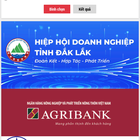
với Tập đoàn Bưu chính Viễn thông
Bình chọn
Kết quả
Việt Nam
Thứ trưởng Bộ Y tế làm việc với tỉnh
Đắk Lắk về phát triển nhân lực y tế
cho trạm y tế cấp xã
Du lịch Đắk Lắk nâng tầm trải nghiệm
du khách thông qua Hệ thống cơ sở dữ
liệu và Bản đồ số
Tập huấn ứng dụng trí tuệ nhân tạo (AI)
trong thương mại điện tử năm 2026
Đoàn đại biểu Quốc hội tỉnh Đắk Lắk
trao đổi thông tin trước Kỳ họp thứ
nhất, Quốc hội khóa XVI
Quyết liệt cải cách hành chính, khơi
thông nguồn lực phát triển
Nâng cao hiệu lực, hiệu quả HĐND
tỉnh thông qua hiện đại hóa hành chính
Xã Ea Phê gắn cải cách hành chính với
chuyển đổi số
Phó Chủ tịch Thường trực UBND tỉnh