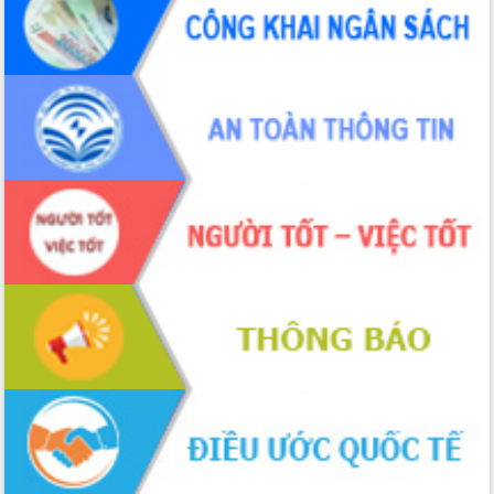
phá cơ chế - Hợp tác công tư
Đề án 06 tạo bước ngoặt đột phá trong
cải cách hành chính tỉnh Đắk Lắk
Kết nối tour, đẩy mạnh chuyển đổi số
để phát triển du lịch Đắk Lắk
Khởi động Dự án Đầu tư xây dựng hạ
tầng kỹ thuật Cụm công nghiệp Tân
Tiến
Gặp mặt các cơ quan báo chí nhân Kỷ
niệm 101 năm Ngày Báo chí Cách
mạng Việt Nam
Đắk Lắk sơ kết 4 năm triển khai thực
hiện Đề án 06 của Chính phủ
Họp báo thông tin về Hội nghị Công bố
Quy hoạch và Xúc tiến đầu tư tỉnh Đắk
Lắk
Khơi thông điểm nghẽn, đẩy nhanh
giải ngân vốn khắc phục thiên tai
HĐND tỉnh thông qua điều chỉnh Quy
hoạch tỉnh thời kỳ 2021-2030