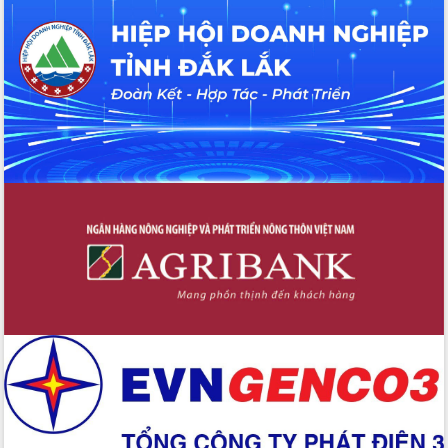
Tháo gỡ những vướng mắc, đẩy mạnh
công tác cải cách thủ tục hành chính
tại Trung tâm Phục vụ hành chính
công tỉnh
Đắk Lắk: Tôn vinh 46 giải pháp tại Hội
thi Sáng tạo Kỹ thuật 2024 - 2025
Đắk Lắk rà soát, điều chỉnh Đề án 190
về phát triển nuôi trồng thủy sản
Phó Chủ tịch UBND tỉnh Đắk Lắk
Trương Công Thái kiểm tra thực địa
Dự án cao tốc Khánh Hòa - Buôn Ma
Thuột
Định vị cà phê Việt Nam như một “di
sản sống” trong dòng chảy toàn cầu
Xây dựng nông thôn mới: Nâng cao đời
sống người dân từ những mô hình thiết
thực
Quyết liệt tháo gỡ vướng mắc, đẩy
nhanh tiến độ các dự án trọng điểm
trong Khu kinh tế Nam Phú Yên