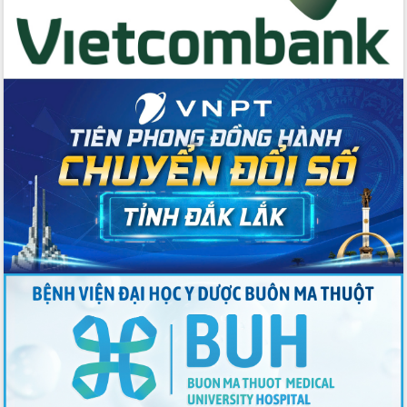
Tập huấn ứng dụng trí tuệ nhân tạo (AI)
trong thương mại điện tử năm 2026
Đoàn đại biểu Quốc hội tỉnh Đắk Lắk
trao đổi thông tin trước Kỳ họp thứ
nhất, Quốc hội khóa XVI
Quyết liệt cải cách hành chính, khơi
thông nguồn lực phát triển
Nâng cao hiệu lực, hiệu quả HĐND
tỉnh thông qua hiện đại hóa hành chính
Xã Ea Phê gắn cải cách hành chính với
chuyển đổi số
Phó Chủ tịch Thường trực UBND tỉnh
Hồ Thị Nguyên Thảo làm việc tại Trung
tâm Phục vụ hành chính công xã Ea
Phê
Xây dựng nền hành chính số đồng
hành cùng nông dân dân, doanh nghiệp
Giai đoạn 2026-2030, Đắk Lắk phấn
đấu có 77% xã đạt chuẩn nông thôn
mới