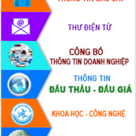
phát triển mới
Thường trực HĐND tỉnh Đắk Lắk gặp
mặt Đoàn chuyên gia y tế TP. Hồ Chí
Minh
Lễ truy điệu và an táng hài cốt liệt sĩ
tại Nghĩa trang Liệt sĩ xã Sơn Hòa
Bàn giải pháp tháo gỡ khó khăn trong
xuất khẩu sầu riêng và triển khai quy
định EUDR
Thứ trưởng Bộ Nông nghiệp và Môi
trường Nguyễn Hoàng Hiệp khảo sát
vùng trồng và doanh nghiệp đóng gói
sầu riêng tại Đắk Lắk
Trình diễn nghệ thuật chế biến các
món ăn từ sầu riêng
Đắk Lắk công bố Quy hoạch và xúc
tiến đầu tư tỉnh
Ngành cá ngừ Đắk Lắk chủ động thích
ứng để giữ vững thị trường xuất khẩu
Diễn đàn Kinh tế tư nhân Việt Nam đột