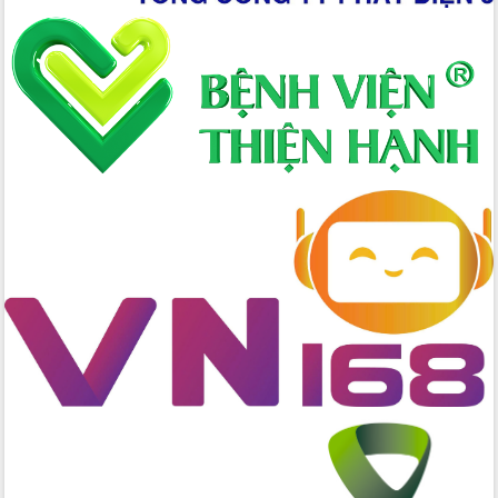
Hòn Yến phát triển du lịch gắn với bảo
tồn biển
Lấy ý kiến điều chỉnh Quy hoạch tỉnh
Đắk Lắk thời kỳ 2021-2030, tầm nhìn
đến năm 2050
Phát động chiến dịch 30 ngày đêm
giải phóng mặt bằng Tuyến đường bộ
ven biển
Đắk Lắk nỗ lực thúc đẩy tăng trưởng
kinh tế từ 10% trở lên trong Quý
II/2026
Đắk Lắk ký kết thỏa thuận hợp tác về
chuyển đổi số giai đoạn 2026 – 2030
với Tập đoàn Bưu chính Viễn thông
Việt Nam
Thứ trưởng Bộ Y tế làm việc với tỉnh
Đắk Lắk về phát triển nhân lực y tế
cho trạm y tế cấp xã
Du lịch Đắk Lắk nâng tầm trải nghiệm
du khách thông qua Hệ thống cơ sở dữ
liệu và Bản đồ số