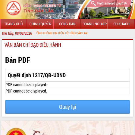
|
Vietnamese
English
TRANG CHỦ
CHÍNH QUYỀN
CÔNG DÂN
DOANH NGHIỆP
DU KHÁCH
Thứ bảy, 08/08/2026
ỪNG ĐẾN VỚI CỔNG THÔNG TIN ĐIỆN TỬ TỈNH ĐẮK LẮK
VĂN BẢN CHỈ ĐẠO ĐIỀU HÀNH
GIỚI THIỆU
LÃNH ĐẠO UBND TỈNH
Bản PDF
TIN TỨC SỰ KIỆN
Quyết định 1217/QĐ-UBND
SỞ, BAN, NGÀNH
PDF cannot be displayed.
PDF cannot be displayed.
UBND CÁC XÃ, PHƯỜNG
Quay lại
THÔNG TIN CHỈ ĐẠO ĐIỀU HÀNH
HỆ THỐNG VĂN BẢN
VĂN BẢN HĐND TỈNH