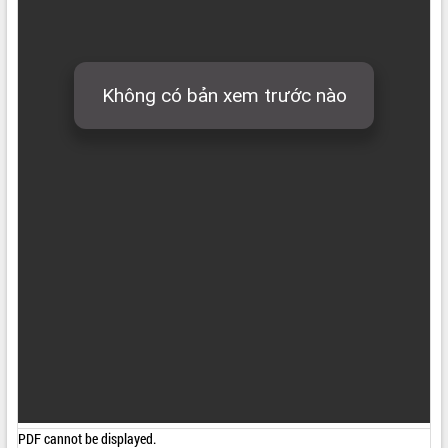
ĐIỂM TIN VĂN BẢN
QUY HOẠCH - KẾ HOẠCH
PDF cannot be displayed.