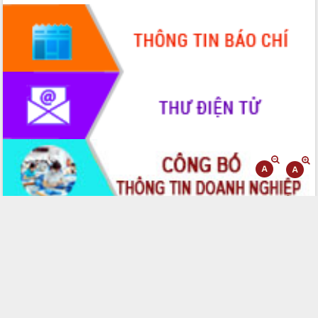
phá cơ chế - Hợp tác công tư
Đề án 06 tạo bước ngoặt đột phá trong
cải cách hành chính tỉnh Đắk Lắk
Kết nối tour, đẩy mạnh chuyển đổi số
để phát triển du lịch Đắk Lắk
Khởi động Dự án Đầu tư xây dựng hạ
tầng kỹ thuật Cụm công nghiệp Tân
Tiến
Gặp mặt các cơ quan báo chí nhân Kỷ
niệm 101 năm Ngày Báo chí Cách
mạng Việt Nam
Đắk Lắk sơ kết 4 năm triển khai thực
hiện Đề án 06 của Chính phủ
Họp báo thông tin về Hội nghị Công bố
Quy hoạch và Xúc tiến đầu tư tỉnh Đắk
Lắk
Khơi thông điểm nghẽn, đẩy nhanh
giải ngân vốn khắc phục thiên tai
HĐND tỉnh thông qua điều chỉnh Quy
hoạch tỉnh thời kỳ 2021-2030