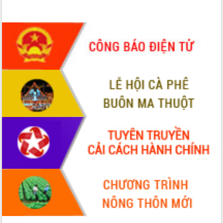
phát triển mới
Thường trực HĐND tỉnh Đắk Lắk gặp
mặt Đoàn chuyên gia y tế TP. Hồ Chí
Minh
Lễ truy điệu và an táng hài cốt liệt sĩ
tại Nghĩa trang Liệt sĩ xã Sơn Hòa
Bàn giải pháp tháo gỡ khó khăn trong
xuất khẩu sầu riêng và triển khai quy
định EUDR
Thứ trưởng Bộ Nông nghiệp và Môi
trường Nguyễn Hoàng Hiệp khảo sát
vùng trồng và doanh nghiệp đóng gói
sầu riêng tại Đắk Lắk
Trình diễn nghệ thuật chế biến các
món ăn từ sầu riêng
Đắk Lắk công bố Quy hoạch và xúc
tiến đầu tư tỉnh
Ngành cá ngừ Đắk Lắk chủ động thích
ứng để giữ vững thị trường xuất khẩu
Diễn đàn Kinh tế tư nhân Việt Nam đột