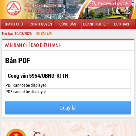
|
Vietnamese
English
TRANG CHỦ
CHÍNH QUYỀN
CÔNG DÂN
DOANH NGHIỆP
DU KHÁCH
Thứ hai, 10/08/2026
CH
VĂN BẢN CHỈ ĐẠO ĐIỀU HÀNH
GIỚI THIỆU
LÃNH ĐẠO UBND TỈNH
Bản PDF
TIN TỨC SỰ KIỆN
Công văn 5954/UBND-KTTH
SỞ, BAN, NGÀNH
PDF cannot be displayed.
PDF cannot be displayed.
UBND CÁC XÃ, PHƯỜNG
Quay lại
THÔNG TIN CHỈ ĐẠO ĐIỀU HÀNH
HỆ THỐNG VĂN BẢN
VĂN BẢN HĐND TỈNH