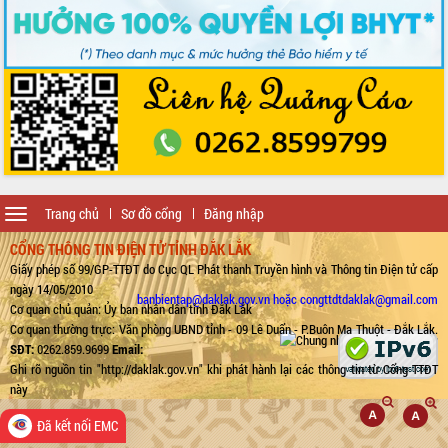
Toggle
Trang chủ
Sơ đồ cổng
Đăng nhập
navigation
CỔNG THÔNG TIN ĐIỆN TỬ TỈNH ĐẮK LẮK
Giấy phép số 99/GP-TTĐT do Cục QL Phát thanh Truyền hình và Thông tin Điện tử cấp
ngày 14/05/2010
banbientap@daklak.gov.vn hoặc congttdtdaklak@gmail.com
Cơ quan chủ quản: Ủy ban nhân dân tỉnh Đắk Lắk
Cơ quan thường trực: Văn phòng UBND tỉnh - 09 Lê Duẩn - P.Buôn Ma Thuột - Đắk Lắk.
SĐT:
0262.859.9699
Email:
Ghi rõ nguồn tin "http://daklak.gov.vn" khi phát hành lại các thông tin từ Cổng TTĐT
này
Đã kết nối EMC