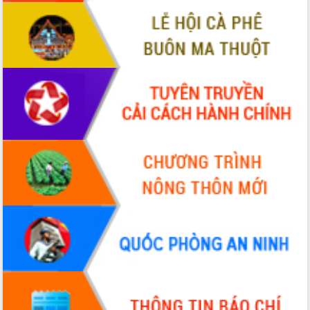
VIDEO
Không có file video nào để phát.
ALBUM ẢNH
LIÊN KẾT WEB