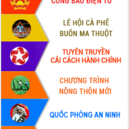
hiện Đề án 06 của Chính phủ
Họp báo thông tin về Hội nghị Công bố
Quy hoạch và Xúc tiến đầu tư tỉnh Đắk
Lắk
Khơi thông điểm nghẽn, đẩy nhanh
giải ngân vốn khắc phục thiên tai
HĐND tỉnh thông qua điều chỉnh Quy
hoạch tỉnh thời kỳ 2021-2030
Hội thảo góp ý hồ sơ điều chỉnh quy
hoạch tỉnh Đắk Lắk thời kỳ 2021-2030,
tầm nhìn đến năm 2050
Nâng cao hiệu quả hoạt động của các
doanh nghiệp nhà nước
Hội nghị triển khai kết nối mạng
truyền số liệu chuyên dùng phục vụ cơ
quan Đảng, Nhà nước
Lễ phát động chuỗi hoạt động chung
tay làm sạch môi trường
Xã Ea Kar bước chuyển mình trong
công tác cải cách hành chính mô hình