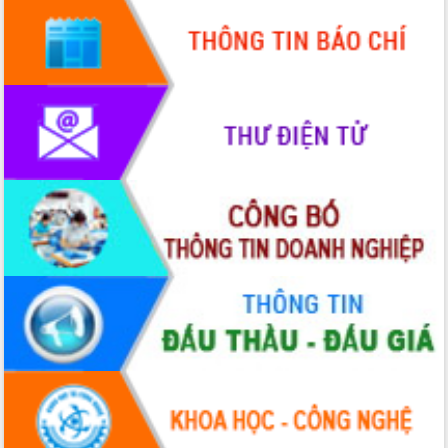
mới
UBND tỉnh họp báo định kỳ tháng 4
năm 2026
Hội thảo khoa học “Giải pháp thúc đẩy
phát triển nền kinh tế xanh tại tỉnh
Đắk Lắk”
Tăng cường giám sát, đôn đốc thực
hiện nhiệm vụ quản lý tài sản công
hàng tuần
Tháo gỡ những vướng mắc, đẩy mạnh
công tác cải cách thủ tục hành chính
tại Trung tâm Phục vụ hành chính
công tỉnh
Đắk Lắk: Tôn vinh 46 giải pháp tại Hội
thi Sáng tạo Kỹ thuật 2024 - 2025
Đắk Lắk rà soát, điều chỉnh Đề án 190
về phát triển nuôi trồng thủy sản
Phó Chủ tịch UBND tỉnh Đắk Lắk
Trương Công Thái kiểm tra thực địa
Dự án cao tốc Khánh Hòa - Buôn Ma
Thuột