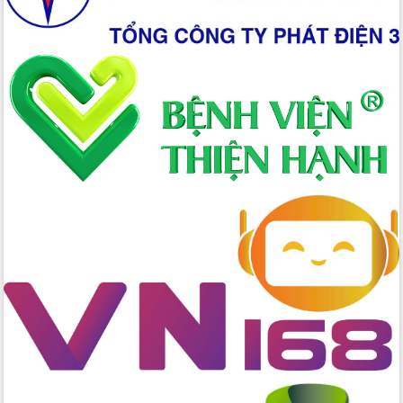
Tập huấn nâng cao năng lực triển khai
chuyển đổi số cho cán bộ, công chức
cấp xã
Đắk Lắk phát động hưởng ứng Ngày
Quyền của người tiêu dùng Việt Nam
2026
Đẩy mạnh cải cách hành chính, quyết
tâm đạt được mục tiêu tăng trưởng
hai con số trong năm 2026
Tổ chức trang trọng Lễ hội Đền thờ
Lương Văn Chánh năm 2026
Phó Bí thư Tỉnh ủy Đắk Lắk Đỗ Hữu
Huy giữ chức Bí thư Đảng ủy Ủy Ban
Nhân dân tỉnh
Bệnh án điện tử thúc đẩy chuyển đổi
số y tế tại Đắk Lắk
Chuyển đổi số thư viện: Mở rộng
không gian tri thức trong thời đại số
Đánh giá, rút kinh nghiệm công tác tổ
chức diễn tập trước ngày bầu cử