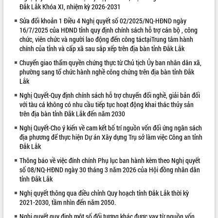
Đắk Lắk Khóa XI, nhiệm kỳ 2026-2031
VIDEO
Sửa đổi khoản 1 Điều 4 Nghị quyết số 02/2025/NQ-HĐND ngày
16/7/2025 của HĐND tỉnh quy định chính sách hỗ trợ cán bộ , công
Loading the player...
chức, viên chức và người lao động đến công táctạiTrung tâm hành
Bí thư Tỉnh ủy Lương Nguyễn Minh
chính của tỉnh và cấp xã sau sắp xếp trên địa bàn tỉnh Đắk Lắk
Triết thăm, tặng quà người có công với
Chuyển giao thẩm quyền chứng thực từ Chủ tịch Ủy ban nhân dân xã,
cách mạng
phường sang tổ chức hành nghề công chứng trên địa bàn tỉnh Đắk
Rà soát, hoàn thiện hệ thống thiết chế
Lắk
văn hóa, thể thao đáp ứng yêu cầu
Nghị Quyết-Quy định chính sách hỗ trợ chuyển đổi nghề, giải bản đối
phát triển mới
với tàu cá không có nhu cầu tiếp tục hoạt động khai thác thủy sản
Thường trực HĐND tỉnh Đắk Lắk gặp
trên địa bàn tỉnh Đắk Lắk đến năm 2030
mặt Đoàn chuyên gia y tế TP. Hồ Chí
ALBUM ẢNH
Nghị Quyết-Cho ý kiến về cam kết bố trí nguồn vốn đối ứng ngân sách
Minh
địa phương để thực hiện Dự án Xây dựng Trụ sở làm việc Công an tỉnh
Lễ truy điệu và an táng hài cốt liệt sĩ
Đắk Lắk
tại Nghĩa trang Liệt sĩ xã Sơn Hòa
Thông báo về việc đính chính Phụ lục ban hành kèm theo Nghị quyết
Bàn giải pháp tháo gỡ khó khăn trong
số 08/NQ-HĐND ngày 30 tháng 3 năm 2026 của Hội đồng nhân dân
xuất khẩu sầu riêng và triển khai quy
tỉnh Đắk Lắk
định EUDR
Nghị quyết thông qua điều chỉnh Quy hoạch tỉnh Đắk Lắk thời kỳ
Thứ trưởng Bộ Nông nghiệp và Môi
2021-2030, tầm nhìn đến năm 2050.
trường Nguyễn Hoàng Hiệp khảo sát
vùng trồng và doanh nghiệp đóng gói
Nghị quyết quy định một số đối tượng khác được vay từ nguồn vốn
LIÊN KẾT WEB