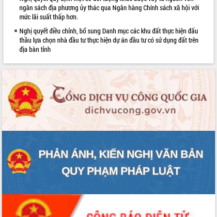
sầu riêng tại Đắk Lắk
ngân sách địa phương ủy thác qua Ngân hàng Chính sách xã hội với
mức lãi suất thấp hơn.
Trình diễn nghệ thuật chế biến các
món ăn từ sầu riêng
Nghị quyết điều chỉnh, bổ sung Danh mục các khu đất thực hiện đấu
thầu lựa chọn nhà đầu tư thực hiện dự án đầu tư có sử dụng đất trên
Đắk Lắk công bố Quy hoạch và xúc
địa bàn tỉnh
tiến đầu tư tỉnh
Ngành cá ngừ Đắk Lắk chủ động thích
ứng để giữ vững thị trường xuất khẩu
Diễn đàn Kinh tế tư nhân Việt Nam đột
phá cơ chế - Hợp tác công tư
Đề án 06 tạo bước ngoặt đột phá trong
cải cách hành chính tỉnh Đắk Lắk
Kết nối tour, đẩy mạnh chuyển đổi số
để phát triển du lịch Đắk Lắk
Khởi động Dự án Đầu tư xây dựng hạ
tầng kỹ thuật Cụm công nghiệp Tân
Tiến
Gặp mặt các cơ quan báo chí nhân Kỷ
niệm 101 năm Ngày Báo chí Cách
mạng Việt Nam
Đắk Lắk sơ kết 4 năm triển khai thực