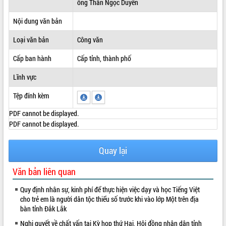
ông Thân Ngọc Duyến
ĐIỂM TIN VĂN BẢN
Nội dung văn bản
QUY HOẠCH - KẾ HOẠCH
Loại văn bản
Công văn
Cấp ban hành
Cấp tỉnh, thành phố
Lĩnh vực
Tệp đính kèm
PDF cannot be displayed.
PDF cannot be displayed.
Quay lại
Văn bản liên quan
Quy định nhân sự, kinh phí để thực hiện việc dạy và học Tiếng Việt
cho trẻ em là người dân tộc thiểu số trước khi vào lớp Một trên địa
bàn tỉnh Đắk Lắk
Nghị quyết về chất vấn tại Kỳ họp thứ Hai, Hội đồng nhân dân tỉnh