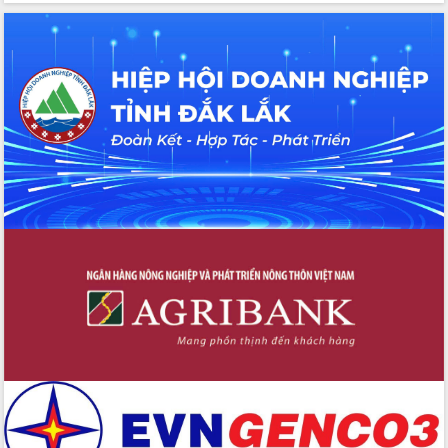
Hồ Thị Nguyên Thảo làm việc tại Trung
tâm Phục vụ hành chính công xã Ea
Phê
Xây dựng nền hành chính số đồng
hành cùng nông dân dân, doanh nghiệp
Giai đoạn 2026-2030, Đắk Lắk phấn
đấu có 77% xã đạt chuẩn nông thôn
mới
Chuyển đổi số 'mở đường' cho nông
nghiệp Đắk Lắk tăng trưởng bứt phá
Triển khai đồng bộ đo đạc, lập hồ sơ
địa chính, hoàn thiện cơ sở dữ liệu đất
đai
Ứng dụng sinh trắc học - Bước tiến
trong hành trình chuyển đổi số tại Đắk
Lắk
Đắk Lắk nâng cao hiệu quả công tác
Đảng từ Sổ tay đảng viên điện tử
Đắk Lắk đẩy mạnh nuôi biển công
nghệ, hướng tới phát triển thủy sản
bền vững