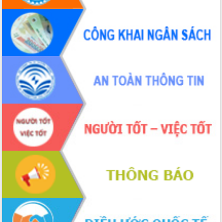
Định vị cà phê Việt Nam như một “di
sản sống” trong dòng chảy toàn cầu
Xây dựng nông thôn mới: Nâng cao đời
sống người dân từ những mô hình thiết
thực
Quyết liệt tháo gỡ vướng mắc, đẩy
nhanh tiến độ các dự án trọng điểm
trong Khu kinh tế Nam Phú Yên
Hòn Yến phát triển du lịch gắn với bảo
tồn biển
Lấy ý kiến điều chỉnh Quy hoạch tỉnh
Đắk Lắk thời kỳ 2021-2030, tầm nhìn
đến năm 2050
Phát động chiến dịch 30 ngày đêm
giải phóng mặt bằng Tuyến đường bộ
ven biển
Đắk Lắk nỗ lực thúc đẩy tăng trưởng
kinh tế từ 10% trở lên trong Quý
II/2026
Đắk Lắk ký kết thỏa thuận hợp tác về