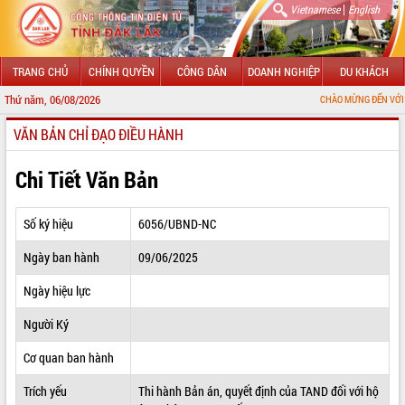
|
Vietnamese
English
TRANG CHỦ
CHÍNH QUYỀN
CÔNG DÂN
DOANH NGHIỆP
DU KHÁCH
Thứ năm, 06/08/2026
CHÀO MỪNG ĐẾN VỚI CỔNG THÔNG 
VĂN BẢN CHỈ ĐẠO ĐIỀU HÀNH
GIỚI THIỆU
LÃNH ĐẠO UBND TỈNH
Chi Tiết Văn Bản
TIN TỨC SỰ KIỆN
Số ký hiệu
6056/UBND-NC
SỞ, BAN, NGÀNH
Ngày ban hành
09/06/2025
UBND CÁC XÃ, PHƯỜNG
Ngày hiệu lực
THÔNG TIN CHỈ ĐẠO ĐIỀU HÀNH
Người Ký
HỆ THỐNG VĂN BẢN
Cơ quan ban hành
Trích yếu
Thi hành Bản án, quyết định của TAND đối với hộ
VĂN BẢN HĐND TỈNH