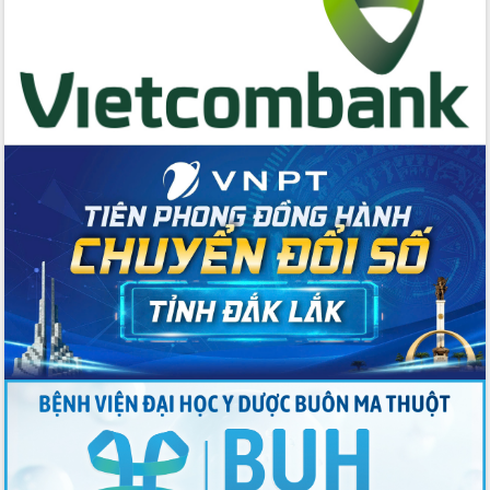
Chương trình “Gặp gỡ hữu nghị –
Friendship Meeting New Year 2026”
Bầu cử Quốc hội và HĐND: Cử tri Đắk
Lắk gửi gắm niềm tin, kỳ vọng vào lá
phiếu
Đắk Lắk sẵn sàng các điều kiện cho
Ngày hội bầu cử đại biểu Quốc hội
khóa XVI và HĐND các cấp nhiệm kỳ
2026-2031
Đảm bảo cuộc bầu cử đại biểu Quốc
hội và đại biểu HĐND các cấp diễn ra
an toàn, hiệu quả, đúng quy định
Thủ tướng Chính phủ Phạm Minh Chính
kiểm tra, chỉ đạo hoàn thành các dự
án cao tốc và thăm khu tái định cư tại
Đắk Lắk
Sôi nổi Hội đua ngựa truyền thống Gò
Thì Thùng mừng Xuân Bính Ngọ 2026
Lãnh đạo tỉnh dâng hương tưởng niệm
tại Đập Đồng Cam đầu Xuân Bính Ngọ