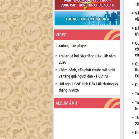
Th
Về
và
Bá
tr
VIDEO
Qu
Loading the player...
cô
ch
Trailer Lễ hội Sầu riêng Đắk Lắk năm
2026
Qu
th
Khám bệnh, cấp phát thuốc miễn phí
Cô
và tặng quà người dân xã Cư Pui
Hội nghị UBND tỉnh Đắk Lắk thường kỳ
Qu
tháng 7/2026
Tr
Lễ truy tặng danh hiệu “Bà Mẹ Việt
Tr
ALBUM ẢNH
Nam Anh hùng” và trao Huân chương
tế
Lao động
Th
UBND tỉnh Đắk Lắk triển khai nhiệm
23
vụ 6 tháng cuối năm 2026
Kỳ họp thứ Hai, Hội đồng nhân dân
Qu
tỉnh khóa XI quyết nghị nhiều nội dung