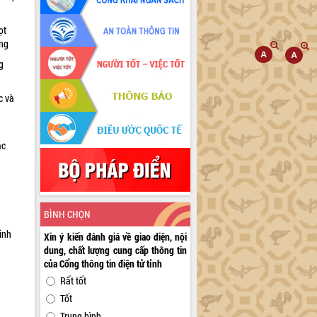
ọt
ờng
g
c và
ác
a
BÌNH CHỌN
inh
Xin ý kiến đánh giá về giao diện, nội
dung, chất lượng cung cấp thông tin
của Cổng thông tin điện tử tỉnh
Rất tốt
Tốt
Trung bình