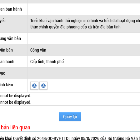
uan ban hành
 yếu
Triển khai vận hành thử nghiệm mô hình và tổ chức hoạt động c
thức chính quyền địa phương cấp xã trên địa bàn tỉnh
dung văn bản
văn bản
Công văn
ban hành
Cấp tỉnh, thành phố
vực
ính kèm
nnot be displayed.
nnot be displayed.
Quay lại
 bản liên quan
iển khai Quyết định số 2044/QĐ-BVHTTDL ngày 05/8/2026 của Bộ trưởng Bộ Văn 