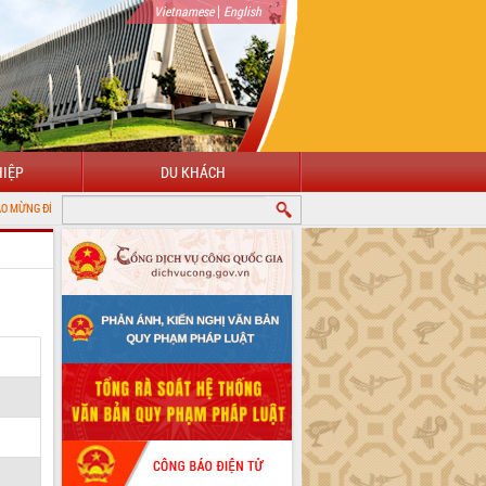
|
Vietnamese
English
IỆP
DU KHÁCH
ỚI CỔNG THÔNG TIN ĐIỆN TỬ TỈNH ĐẮK LẮK