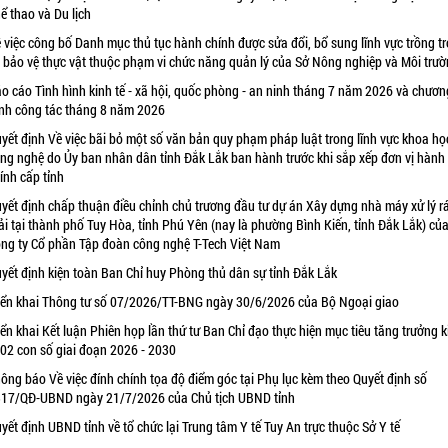
ể thao và Du lịch
 việc công bố Danh mục thủ tục hành chính được sửa đổi, bổ sung lĩnh vực trồng tr
 bảo vệ thực vật thuộc phạm vi chức năng quản lý của Sở Nông nghiệp và Môi trư
o cáo Tình hình kinh tế - xã hội, quốc phòng - an ninh tháng 7 năm 2026 và chươn
ình công tác tháng 8 năm 2026
yết định Về việc bãi bỏ một số văn bản quy phạm pháp luật trong lĩnh vực khoa họ
ng nghệ do Ủy ban nhân dân tỉnh Đắk Lắk ban hành trước khi sắp xếp đơn vị hành
ính cấp tỉnh
yết định chấp thuận điều chỉnh chủ trương đầu tư dự án Xây dựng nhà máy xử lý r
ải tại thành phố Tuy Hòa, tỉnh Phú Yên (nay là phường Bình Kiến, tỉnh Đắk Lắk) củ
ng ty Cổ phần Tập đoàn công nghệ T-Tech Việt Nam
yết định kiện toàn Ban Chỉ huy Phòng thủ dân sự tỉnh Đắk Lắk
iển khai Thông tư số 07/2026/TT-BNG ngày 30/6/2026 của Bộ Ngoại giao
iển khai Kết luận Phiên họp lần thứ tư Ban Chỉ đạo thực hiện mục tiêu tăng trưởng k
 02 con số giai đoạn 2026 - 2030
ông báo Về việc đính chính tọa độ điểm góc tại Phụ lục kèm theo Quyết định số
17/QĐ-UBND ngày 21/7/2026 của Chủ tịch UBND tỉnh
yết định UBND tỉnh về tổ chức lại Trung tâm Y tế Tuy An trực thuộc Sở Y tế