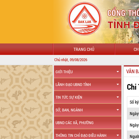
TRANG CHỦ
CH
Chủ nhật, 09/08/2026
VĂN B
GIỚI THIỆU
Chi
LÃNH ĐẠO UBND TỈNH
TIN TỨC SỰ KIỆN
Số ký
SỞ, BAN, NGÀNH
Ngày
UBND CÁC XÃ, PHƯỜNG
Ngày 
THÔNG TIN CHỈ ĐẠO ĐIỀU HÀNH
Ngườ