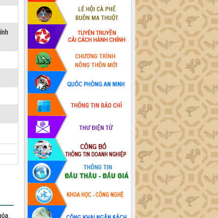
hính
hóa,