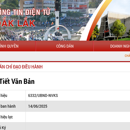
ÍNH QUYỀN
CÔNG DÂN
DOANH NGH
CHÀO MỪNG ĐẾN V
ẢN CHỈ ĐẠO ĐIỀU HÀNH
 Tiết Văn Bản
 hiệu
6332/UBND-NVKS
 ban hành
14/06/2025
hiệu lực
i Ký