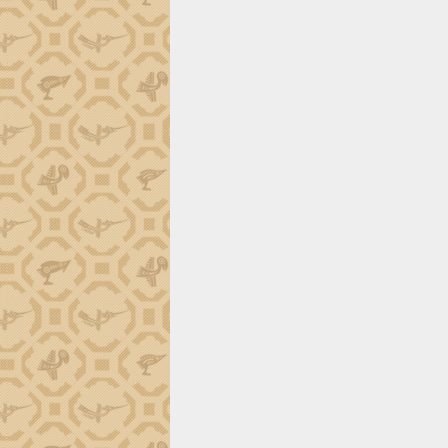
món ăn từ sầu riêng
Đắk Lắk công bố Quy hoạch và xúc
tiến đầu tư tỉnh
Ngành cá ngừ Đắk Lắk chủ động thích
ứng để giữ vững thị trường xuất khẩu
Diễn đàn Kinh tế tư nhân Việt Nam đột
phá cơ chế - Hợp tác công tư
Đề án 06 tạo bước ngoặt đột phá trong
cải cách hành chính tỉnh Đắk Lắk
Kết nối tour, đẩy mạnh chuyển đổi số
để phát triển du lịch Đắk Lắk
Khởi động Dự án Đầu tư xây dựng hạ
tầng kỹ thuật Cụm công nghiệp Tân
Tiến
Gặp mặt các cơ quan báo chí nhân Kỷ
niệm 101 năm Ngày Báo chí Cách
mạng Việt Nam
Đắk Lắk sơ kết 4 năm triển khai thực
hiện Đề án 06 của Chính phủ
Họp báo thông tin về Hội nghị Công bố