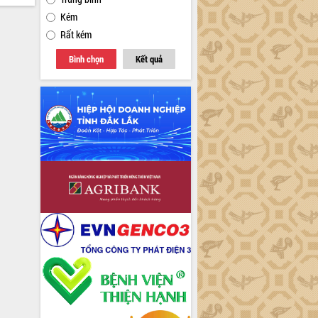
Kém
Rất kém
Bình chọn
Kết quả