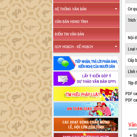
Cơ q
HỆ THỐNG VĂN BẢN
Trích
VĂN BẢN HĐND TỈNH
ĐIỂM TIN VĂN BẢN
Nội 
QUY HOẠCH - KẾ HOẠCH
Loại 
Cấp 
Lĩnh 
Tệp đ
PDF ca
PDF ca
Văn
Tr