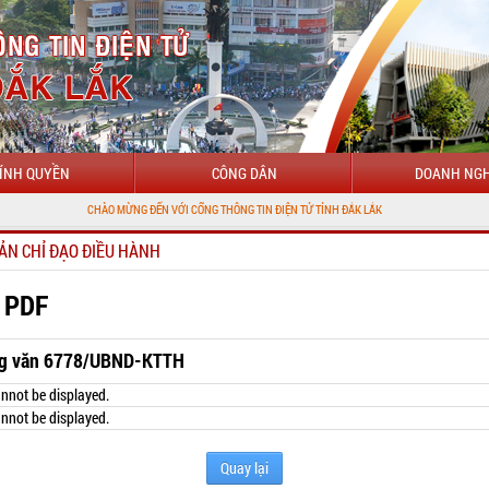
ÍNH QUYỀN
CÔNG DÂN
DOANH NGH
CHÀO MỪNG ĐẾN VỚI CỔNG THÔNG TIN ĐIỆN TỬ TỈNH ĐẮK LẮK
ẢN CHỈ ĐẠO ĐIỀU HÀNH
 PDF
g văn 6778/UBND-KTTH
nnot be displayed.
nnot be displayed.
Quay lại