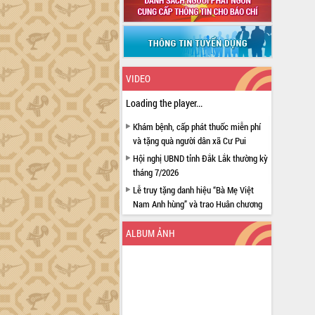
VIDEO
Loading the player...
Khám bệnh, cấp phát thuốc miễn phí
và tặng quà người dân xã Cư Pui
Hội nghị UBND tỉnh Đắk Lắk thường kỳ
tháng 7/2026
Lễ truy tặng danh hiệu “Bà Mẹ Việt
Nam Anh hùng” và trao Huân chương
Lao động
ALBUM ẢNH
UBND tỉnh Đắk Lắk triển khai nhiệm
vụ 6 tháng cuối năm 2026
Kỳ họp thứ Hai, Hội đồng nhân dân
tỉnh khóa XI quyết nghị nhiều nội dung
quan trọng
Bí thư Tỉnh ủy Lương Nguyễn Minh