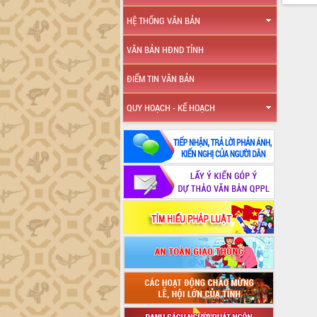
HỆ THỐNG VĂN BẢN
VĂN BẢN HĐND TỈNH
ĐIỂM TIN VĂN BẢN
QUY HOẠCH - KẾ HOẠCH