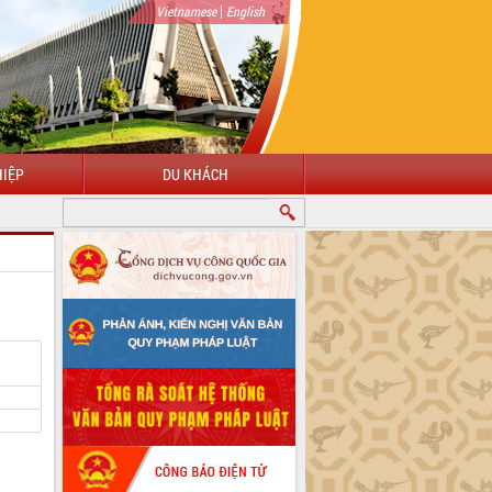
|
Vietnamese
English
IỆP
DU KHÁCH