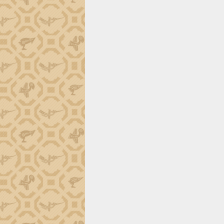
tiến đầu tư tỉnh
Ngành cá ngừ Đắk Lắk chủ động thích
ứng để giữ vững thị trường xuất khẩu
Diễn đàn Kinh tế tư nhân Việt Nam đột
phá cơ chế - Hợp tác công tư
Đề án 06 tạo bước ngoặt đột phá trong
cải cách hành chính tỉnh Đắk Lắk
Kết nối tour, đẩy mạnh chuyển đổi số
để phát triển du lịch Đắk Lắk
Khởi động Dự án Đầu tư xây dựng hạ
tầng kỹ thuật Cụm công nghiệp Tân
Tiến
Gặp mặt các cơ quan báo chí nhân Kỷ
niệm 101 năm Ngày Báo chí Cách
mạng Việt Nam
Đắk Lắk sơ kết 4 năm triển khai thực
hiện Đề án 06 của Chính phủ
Họp báo thông tin về Hội nghị Công bố
Quy hoạch và Xúc tiến đầu tư tỉnh Đắk
Lắk