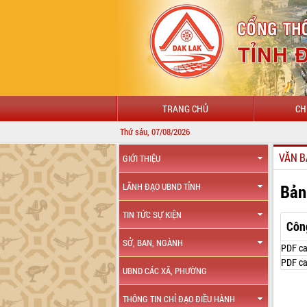
TRANG CHỦ
CH
Thứ sáu, 07/08/2026
VĂN B
GIỚI THIỆU
Bản
LÃNH ĐẠO UBND TỈNH
TIN TỨC SỰ KIỆN
Côn
SỞ, BAN, NGÀNH
PDF ca
PDF ca
UBND CÁC XÃ, PHƯỜNG
THÔNG TIN CHỈ ĐẠO ĐIỀU HÀNH