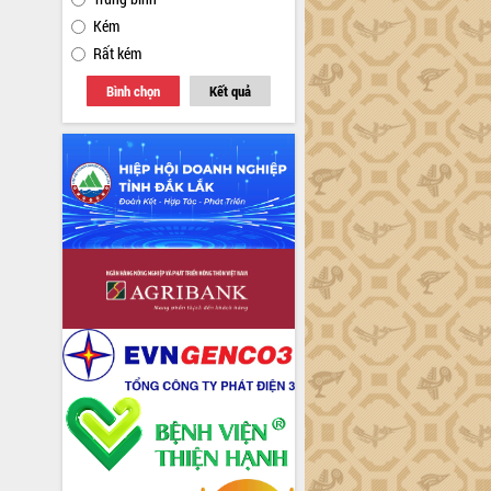
Kém
Rất kém
Bình chọn
Kết quả