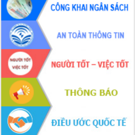
món ăn từ sầu riêng
Đắk Lắk công bố Quy hoạch và xúc
tiến đầu tư tỉnh
Ngành cá ngừ Đắk Lắk chủ động thích
ứng để giữ vững thị trường xuất khẩu
Diễn đàn Kinh tế tư nhân Việt Nam đột
phá cơ chế - Hợp tác công tư
Đề án 06 tạo bước ngoặt đột phá trong
cải cách hành chính tỉnh Đắk Lắk
Kết nối tour, đẩy mạnh chuyển đổi số
để phát triển du lịch Đắk Lắk
Khởi động Dự án Đầu tư xây dựng hạ
tầng kỹ thuật Cụm công nghiệp Tân
Tiến
Gặp mặt các cơ quan báo chí nhân Kỷ
niệm 101 năm Ngày Báo chí Cách
mạng Việt Nam
Đắk Lắk sơ kết 4 năm triển khai thực
hiện Đề án 06 của Chính phủ
Họp báo thông tin về Hội nghị Công bố