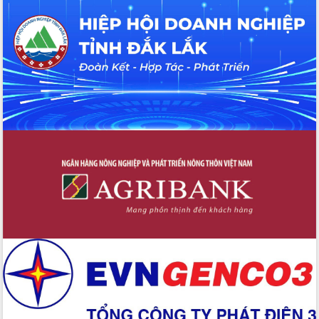
Hội thảo khoa học “Giải pháp thúc đẩy
phát triển nền kinh tế xanh tại tỉnh
Đắk Lắk”
Tăng cường giám sát, đôn đốc thực
hiện nhiệm vụ quản lý tài sản công
hàng tuần
Tháo gỡ những vướng mắc, đẩy mạnh
công tác cải cách thủ tục hành chính
tại Trung tâm Phục vụ hành chính
công tỉnh
Đắk Lắk: Tôn vinh 46 giải pháp tại Hội
thi Sáng tạo Kỹ thuật 2024 - 2025
Đắk Lắk rà soát, điều chỉnh Đề án 190
về phát triển nuôi trồng thủy sản
Phó Chủ tịch UBND tỉnh Đắk Lắk
Trương Công Thái kiểm tra thực địa
Dự án cao tốc Khánh Hòa - Buôn Ma
Thuột
Định vị cà phê Việt Nam như một “di
sản sống” trong dòng chảy toàn cầu