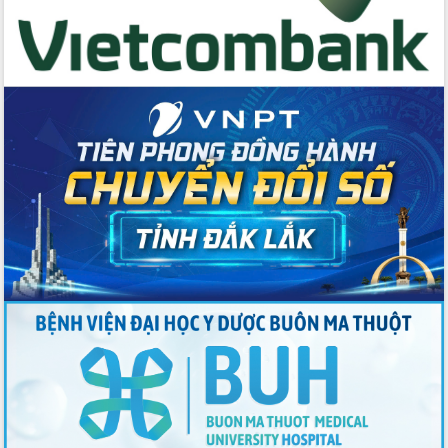
Thứ trưởng Bộ Y tế làm việc với tỉnh
Đắk Lắk về phát triển nhân lực y tế
cho trạm y tế cấp xã
Du lịch Đắk Lắk nâng tầm trải nghiệm
du khách thông qua Hệ thống cơ sở dữ
liệu và Bản đồ số
Tập huấn ứng dụng trí tuệ nhân tạo (AI)
trong thương mại điện tử năm 2026
Đoàn đại biểu Quốc hội tỉnh Đắk Lắk
trao đổi thông tin trước Kỳ họp thứ
nhất, Quốc hội khóa XVI
Quyết liệt cải cách hành chính, khơi
thông nguồn lực phát triển
Nâng cao hiệu lực, hiệu quả HĐND
tỉnh thông qua hiện đại hóa hành chính
Xã Ea Phê gắn cải cách hành chính với
chuyển đổi số
Phó Chủ tịch Thường trực UBND tỉnh
Hồ Thị Nguyên Thảo làm việc tại Trung
tâm Phục vụ hành chính công xã Ea
Phê