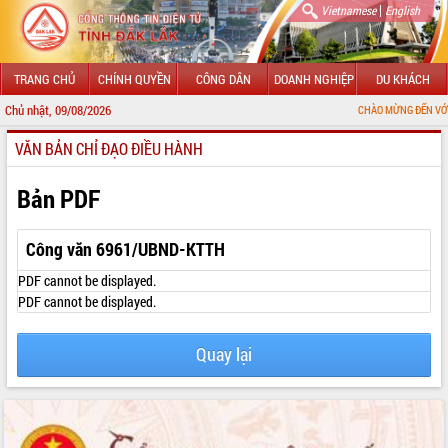
|
Vietnamese
English
TRANG CHỦ
CHÍNH QUYỀN
CÔNG DÂN
DOANH NGHIỆP
DU KHÁCH
Chủ nhật, 09/08/2026
CHÀO MỪNG ĐẾN VỚI CỔNG THÔNG
VĂN BẢN CHỈ ĐẠO ĐIỀU HÀNH
GIỚI THIỆU
LÃNH ĐẠO UBND TỈNH
Bản PDF
TIN TỨC SỰ KIỆN
Công văn 6961/UBND-KTTH
SỞ, BAN, NGÀNH
PDF cannot be displayed.
PDF cannot be displayed.
UBND CÁC XÃ, PHƯỜNG
Quay lại
THÔNG TIN CHỈ ĐẠO ĐIỀU HÀNH
HỆ THỐNG VĂN BẢN
VĂN BẢN HĐND TỈNH