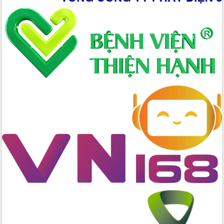
Xây dựng nông thôn mới: Nâng cao đời
sống người dân từ những mô hình thiết
thực
Quyết liệt tháo gỡ vướng mắc, đẩy
nhanh tiến độ các dự án trọng điểm
trong Khu kinh tế Nam Phú Yên
Hòn Yến phát triển du lịch gắn với bảo
tồn biển
Lấy ý kiến điều chỉnh Quy hoạch tỉnh
Đắk Lắk thời kỳ 2021-2030, tầm nhìn
đến năm 2050
Phát động chiến dịch 30 ngày đêm
giải phóng mặt bằng Tuyến đường bộ
ven biển
Đắk Lắk nỗ lực thúc đẩy tăng trưởng
kinh tế từ 10% trở lên trong Quý
II/2026
Đắk Lắk ký kết thỏa thuận hợp tác về
chuyển đổi số giai đoạn 2026 – 2030
với Tập đoàn Bưu chính Viễn thông
Việt Nam