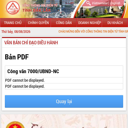
|
Vietnamese
English
TRANG CHỦ
CHÍNH QUYỀN
CÔNG DÂN
DOANH NGHIỆP
DU KHÁCH
Thứ bảy, 08/08/2026
CHÀO MỪNG ĐẾN VỚI CỔNG THÔNG TIN ĐIỆN TỬ TỈNH ĐẮK LẮK
VĂN BẢN CHỈ ĐẠO ĐIỀU HÀNH
GIỚI THIỆU
LÃNH ĐẠO UBND TỈNH
Bản PDF
TIN TỨC SỰ KIỆN
Công văn 7000/UBND-NC
SỞ, BAN, NGÀNH
PDF cannot be displayed.
PDF cannot be displayed.
UBND CÁC XÃ, PHƯỜNG
Quay lại
THÔNG TIN CHỈ ĐẠO ĐIỀU HÀNH
HỆ THỐNG VĂN BẢN
VĂN BẢN HĐND TỈNH