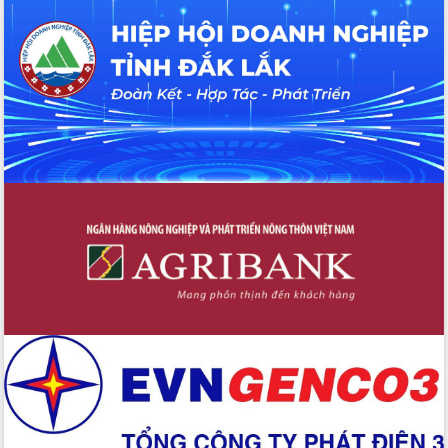
Hội thảo khoa học “Giải pháp thúc đẩy
phát triển nền kinh tế xanh tại tỉnh
Đắk Lắk”
Tăng cường giám sát, đôn đốc thực
hiện nhiệm vụ quản lý tài sản công
hàng tuần
Tháo gỡ những vướng mắc, đẩy mạnh
công tác cải cách thủ tục hành chính
tại Trung tâm Phục vụ hành chính
công tỉnh
Đắk Lắk: Tôn vinh 46 giải pháp tại Hội
thi Sáng tạo Kỹ thuật 2024 - 2025
Đắk Lắk rà soát, điều chỉnh Đề án 190
về phát triển nuôi trồng thủy sản
Phó Chủ tịch UBND tỉnh Đắk Lắk
Trương Công Thái kiểm tra thực địa
Dự án cao tốc Khánh Hòa - Buôn Ma
Thuột
Định vị cà phê Việt Nam như một “di
sản sống” trong dòng chảy toàn cầu