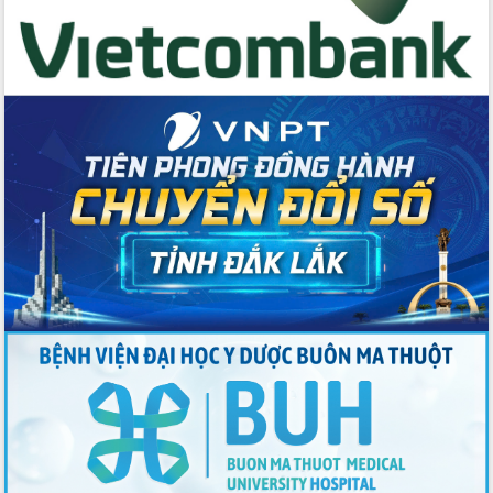
Thứ trưởng Bộ Y tế làm việc với tỉnh
Đắk Lắk về phát triển nhân lực y tế
cho trạm y tế cấp xã
Du lịch Đắk Lắk nâng tầm trải nghiệm
du khách thông qua Hệ thống cơ sở dữ
liệu và Bản đồ số
Tập huấn ứng dụng trí tuệ nhân tạo (AI)
trong thương mại điện tử năm 2026
Đoàn đại biểu Quốc hội tỉnh Đắk Lắk
trao đổi thông tin trước Kỳ họp thứ
nhất, Quốc hội khóa XVI
Quyết liệt cải cách hành chính, khơi
thông nguồn lực phát triển
Nâng cao hiệu lực, hiệu quả HĐND
tỉnh thông qua hiện đại hóa hành chính
Xã Ea Phê gắn cải cách hành chính với
chuyển đổi số
Phó Chủ tịch Thường trực UBND tỉnh
Hồ Thị Nguyên Thảo làm việc tại Trung
tâm Phục vụ hành chính công xã Ea
Phê