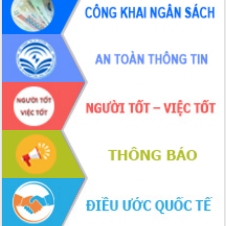
món ăn từ sầu riêng
Đắk Lắk công bố Quy hoạch và xúc
tiến đầu tư tỉnh
Ngành cá ngừ Đắk Lắk chủ động thích
ứng để giữ vững thị trường xuất khẩu
Diễn đàn Kinh tế tư nhân Việt Nam đột
phá cơ chế - Hợp tác công tư
Đề án 06 tạo bước ngoặt đột phá trong
cải cách hành chính tỉnh Đắk Lắk
Kết nối tour, đẩy mạnh chuyển đổi số
để phát triển du lịch Đắk Lắk
Khởi động Dự án Đầu tư xây dựng hạ
tầng kỹ thuật Cụm công nghiệp Tân
Tiến
Gặp mặt các cơ quan báo chí nhân Kỷ
niệm 101 năm Ngày Báo chí Cách
mạng Việt Nam
Đắk Lắk sơ kết 4 năm triển khai thực
hiện Đề án 06 của Chính phủ
Họp báo thông tin về Hội nghị Công bố