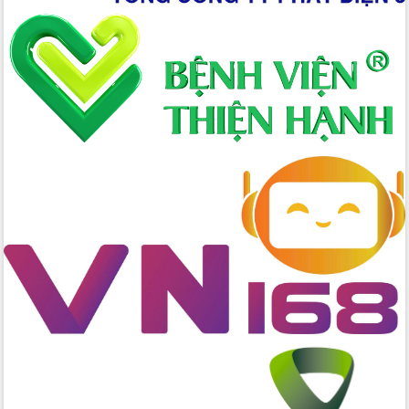
Xây dựng nông thôn mới: Nâng cao đời
sống người dân từ những mô hình thiết
thực
Quyết liệt tháo gỡ vướng mắc, đẩy
nhanh tiến độ các dự án trọng điểm
trong Khu kinh tế Nam Phú Yên
Hòn Yến phát triển du lịch gắn với bảo
tồn biển
Lấy ý kiến điều chỉnh Quy hoạch tỉnh
Đắk Lắk thời kỳ 2021-2030, tầm nhìn
đến năm 2050
Phát động chiến dịch 30 ngày đêm
giải phóng mặt bằng Tuyến đường bộ
ven biển
Đắk Lắk nỗ lực thúc đẩy tăng trưởng
kinh tế từ 10% trở lên trong Quý
II/2026
Đắk Lắk ký kết thỏa thuận hợp tác về
chuyển đổi số giai đoạn 2026 – 2030
với Tập đoàn Bưu chính Viễn thông
Việt Nam