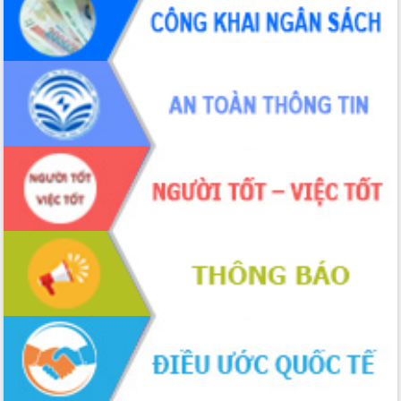
để phát triển du lịch Đắk Lắk
Khởi động Dự án Đầu tư xây dựng hạ
tầng kỹ thuật Cụm công nghiệp Tân
Tiến
Gặp mặt các cơ quan báo chí nhân Kỷ
niệm 101 năm Ngày Báo chí Cách
mạng Việt Nam
Đắk Lắk sơ kết 4 năm triển khai thực
hiện Đề án 06 của Chính phủ
Họp báo thông tin về Hội nghị Công bố
Quy hoạch và Xúc tiến đầu tư tỉnh Đắk
Lắk
Khơi thông điểm nghẽn, đẩy nhanh
giải ngân vốn khắc phục thiên tai
HĐND tỉnh thông qua điều chỉnh Quy
hoạch tỉnh thời kỳ 2021-2030
Hội thảo góp ý hồ sơ điều chỉnh quy
hoạch tỉnh Đắk Lắk thời kỳ 2021-2030,
tầm nhìn đến năm 2050
Nâng cao hiệu quả hoạt động của các