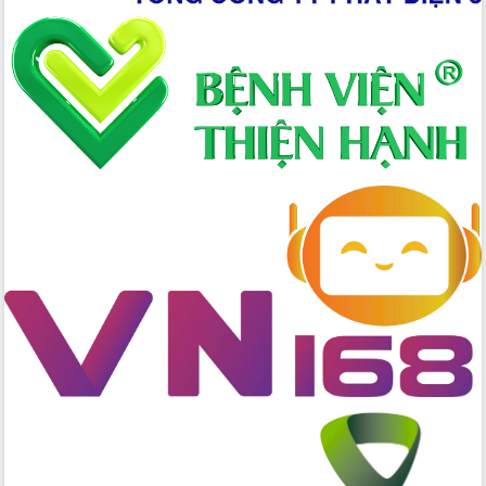
đến năm 2050
Phát động chiến dịch 30 ngày đêm
giải phóng mặt bằng Tuyến đường bộ
ven biển
Đắk Lắk nỗ lực thúc đẩy tăng trưởng
kinh tế từ 10% trở lên trong Quý
II/2026
Đắk Lắk ký kết thỏa thuận hợp tác về
chuyển đổi số giai đoạn 2026 – 2030
với Tập đoàn Bưu chính Viễn thông
Việt Nam
Thứ trưởng Bộ Y tế làm việc với tỉnh
Đắk Lắk về phát triển nhân lực y tế
cho trạm y tế cấp xã
Du lịch Đắk Lắk nâng tầm trải nghiệm
du khách thông qua Hệ thống cơ sở dữ
liệu và Bản đồ số
Tập huấn ứng dụng trí tuệ nhân tạo (AI)
trong thương mại điện tử năm 2026
Đoàn đại biểu Quốc hội tỉnh Đắk Lắk
trao đổi thông tin trước Kỳ họp thứ