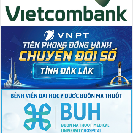
nhất, Quốc hội khóa XVI
Quyết liệt cải cách hành chính, khơi
thông nguồn lực phát triển
Nâng cao hiệu lực, hiệu quả HĐND
tỉnh thông qua hiện đại hóa hành chính
Xã Ea Phê gắn cải cách hành chính với
chuyển đổi số
Phó Chủ tịch Thường trực UBND tỉnh
Hồ Thị Nguyên Thảo làm việc tại Trung
tâm Phục vụ hành chính công xã Ea
Phê
Xây dựng nền hành chính số đồng
hành cùng nông dân dân, doanh nghiệp
Giai đoạn 2026-2030, Đắk Lắk phấn
đấu có 77% xã đạt chuẩn nông thôn
mới
Chuyển đổi số 'mở đường' cho nông
nghiệp Đắk Lắk tăng trưởng bứt phá
Triển khai đồng bộ đo đạc, lập hồ sơ
địa chính, hoàn thiện cơ sở dữ liệu đất
đai