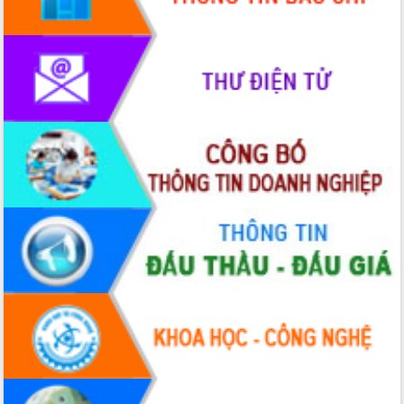
Lễ truy điệu và an táng hài cốt liệt sĩ
tại Nghĩa trang Liệt sĩ xã Sơn Hòa
Bàn giải pháp tháo gỡ khó khăn trong
xuất khẩu sầu riêng và triển khai quy
định EUDR
Thứ trưởng Bộ Nông nghiệp và Môi
trường Nguyễn Hoàng Hiệp khảo sát
vùng trồng và doanh nghiệp đóng gói
sầu riêng tại Đắk Lắk
Trình diễn nghệ thuật chế biến các
món ăn từ sầu riêng
Đắk Lắk công bố Quy hoạch và xúc
tiến đầu tư tỉnh
Ngành cá ngừ Đắk Lắk chủ động thích
ứng để giữ vững thị trường xuất khẩu
Diễn đàn Kinh tế tư nhân Việt Nam đột
phá cơ chế - Hợp tác công tư
Đề án 06 tạo bước ngoặt đột phá trong
cải cách hành chính tỉnh Đắk Lắk
Kết nối tour, đẩy mạnh chuyển đổi số