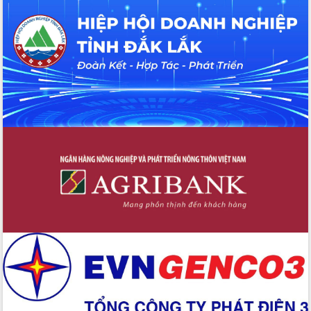
Đắk Lắk: Tôn vinh 46 giải pháp tại Hội
thi Sáng tạo Kỹ thuật 2024 - 2025
Đắk Lắk rà soát, điều chỉnh Đề án 190
về phát triển nuôi trồng thủy sản
Phó Chủ tịch UBND tỉnh Đắk Lắk
Trương Công Thái kiểm tra thực địa
Dự án cao tốc Khánh Hòa - Buôn Ma
Thuột
Định vị cà phê Việt Nam như một “di
sản sống” trong dòng chảy toàn cầu
Xây dựng nông thôn mới: Nâng cao đời
sống người dân từ những mô hình thiết
thực
Quyết liệt tháo gỡ vướng mắc, đẩy
nhanh tiến độ các dự án trọng điểm
trong Khu kinh tế Nam Phú Yên
Hòn Yến phát triển du lịch gắn với bảo
tồn biển
Lấy ý kiến điều chỉnh Quy hoạch tỉnh
Đắk Lắk thời kỳ 2021-2030, tầm nhìn