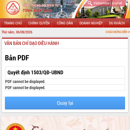
|
Vietnamese
English
TRANG CHỦ
CHÍNH QUYỀN
CÔNG DÂN
DOANH NGHIỆP
DU KHÁCH
Thứ năm, 06/08/2026
CHÀO MỪNG ĐẾN VỚI CỔNG T
VĂN BẢN CHỈ ĐẠO ĐIỀU HÀNH
GIỚI THIỆU
LÃNH ĐẠO UBND TỈNH
Bản PDF
TIN TỨC SỰ KIỆN
Quyết định 1503/QĐ-UBND
SỞ, BAN, NGÀNH
PDF cannot be displayed.
PDF cannot be displayed.
UBND CÁC XÃ, PHƯỜNG
Quay lại
THÔNG TIN CHỈ ĐẠO ĐIỀU HÀNH
HỆ THỐNG VĂN BẢN
VĂN BẢN HĐND TỈNH