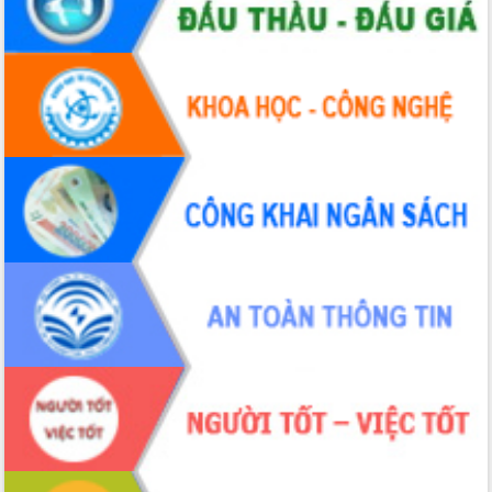
UBND tỉnh họp báo định kỳ tháng 4
năm 2026
Hội thảo khoa học “Giải pháp thúc đẩy
phát triển nền kinh tế xanh tại tỉnh
Đắk Lắk”
Tăng cường giám sát, đôn đốc thực
hiện nhiệm vụ quản lý tài sản công
hàng tuần
Tháo gỡ những vướng mắc, đẩy mạnh
công tác cải cách thủ tục hành chính
tại Trung tâm Phục vụ hành chính
công tỉnh
Đắk Lắk: Tôn vinh 46 giải pháp tại Hội
thi Sáng tạo Kỹ thuật 2024 - 2025
Đắk Lắk rà soát, điều chỉnh Đề án 190
về phát triển nuôi trồng thủy sản
Phó Chủ tịch UBND tỉnh Đắk Lắk
Trương Công Thái kiểm tra thực địa
Dự án cao tốc Khánh Hòa - Buôn Ma
Thuột