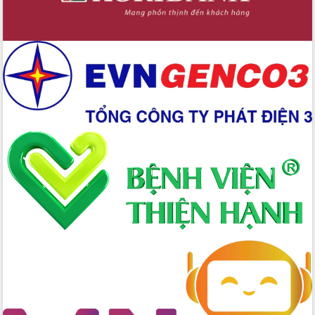
Hồ Thị Nguyên Thảo làm việc tại Trung
tâm Phục vụ hành chính công xã Ea
Phê
Xây dựng nền hành chính số đồng
hành cùng nông dân dân, doanh nghiệp
Giai đoạn 2026-2030, Đắk Lắk phấn
đấu có 77% xã đạt chuẩn nông thôn
mới
Chuyển đổi số 'mở đường' cho nông
nghiệp Đắk Lắk tăng trưởng bứt phá
Triển khai đồng bộ đo đạc, lập hồ sơ
địa chính, hoàn thiện cơ sở dữ liệu đất
đai
Ứng dụng sinh trắc học - Bước tiến
trong hành trình chuyển đổi số tại Đắk
Lắk
Đắk Lắk nâng cao hiệu quả công tác
Đảng từ Sổ tay đảng viên điện tử
Đắk Lắk đẩy mạnh nuôi biển công
nghệ, hướng tới phát triển thủy sản
bền vững