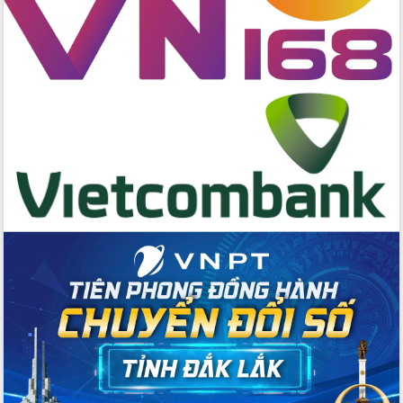
Tập huấn nâng cao năng lực triển khai
chuyển đổi số cho cán bộ, công chức
cấp xã
Đắk Lắk phát động hưởng ứng Ngày
Quyền của người tiêu dùng Việt Nam
2026
Đẩy mạnh cải cách hành chính, quyết
tâm đạt được mục tiêu tăng trưởng
hai con số trong năm 2026
Tổ chức trang trọng Lễ hội Đền thờ
Lương Văn Chánh năm 2026
Phó Bí thư Tỉnh ủy Đắk Lắk Đỗ Hữu
Huy giữ chức Bí thư Đảng ủy Ủy Ban
Nhân dân tỉnh
Bệnh án điện tử thúc đẩy chuyển đổi
số y tế tại Đắk Lắk
Chuyển đổi số thư viện: Mở rộng
không gian tri thức trong thời đại số
Đánh giá, rút kinh nghiệm công tác tổ
chức diễn tập trước ngày bầu cử