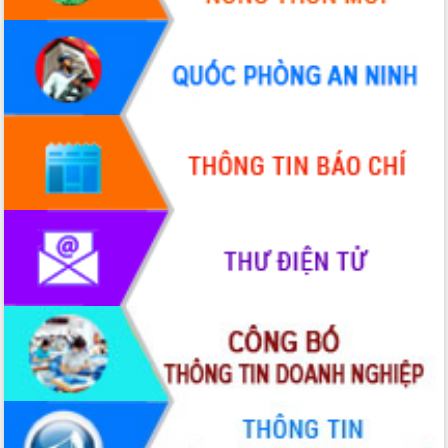
hiện Đề án 06 của Chính phủ
Họp báo thông tin về Hội nghị Công bố
Quy hoạch và Xúc tiến đầu tư tỉnh Đắk
Lắk
Khơi thông điểm nghẽn, đẩy nhanh
giải ngân vốn khắc phục thiên tai
HĐND tỉnh thông qua điều chỉnh Quy
hoạch tỉnh thời kỳ 2021-2030
Hội thảo góp ý hồ sơ điều chỉnh quy
hoạch tỉnh Đắk Lắk thời kỳ 2021-2030,
tầm nhìn đến năm 2050
Nâng cao hiệu quả hoạt động của các
doanh nghiệp nhà nước
Hội nghị triển khai kết nối mạng
truyền số liệu chuyên dùng phục vụ cơ
quan Đảng, Nhà nước
Lễ phát động chuỗi hoạt động chung
tay làm sạch môi trường
Xã Ea Kar bước chuyển mình trong
công tác cải cách hành chính mô hình
mới