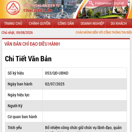
|
Vietnamese
English
TRANG CHỦ
CHÍNH QUYỀN
CÔNG DÂN
DOANH NGHIỆP
DU KHÁCH
Chủ nhật, 09/08/2026
CHÀO MỪNG ĐẾN VỚI CỔNG THÔNG TIN ĐIỆN TỬ TỈNH ĐẮK
VĂN BẢN CHỈ ĐẠO ĐIỀU HÀNH
GIỚI THIỆU
LÃNH ĐẠO UBND TỈNH
Chi Tiết Văn Bản
TIN TỨC SỰ KIỆN
Số ký hiệu
053/QĐ-UBND
SỞ, BAN, NGÀNH
Ngày ban hành
02/07/2025
UBND CÁC XÃ, PHƯỜNG
Ngày hiệu lực
THÔNG TIN CHỈ ĐẠO ĐIỀU HÀNH
Người Ký
HỆ THỐNG VĂN BẢN
Cơ quan ban hành
Trích yếu
Bổ nhiệm công chức giữ chức vụ lãnh đạo, quản
VĂN BẢN HĐND TỈNH