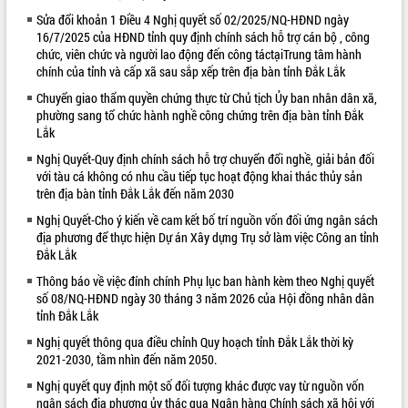
Sửa đổi khoản 1 Điều 4 Nghị quyết số 02/2025/NQ-HĐND ngày
VIDEO
16/7/2025 của HĐND tỉnh quy định chính sách hỗ trợ cán bộ , công
chức, viên chức và người lao động đến công táctạiTrung tâm hành
chính của tỉnh và cấp xã sau sắp xếp trên địa bàn tỉnh Đắk Lắk
Chuyển giao thẩm quyền chứng thực từ Chủ tịch Ủy ban nhân dân xã,
phường sang tổ chức hành nghề công chứng trên địa bàn tỉnh Đắk
Lắk
Nghị Quyết-Quy định chính sách hỗ trợ chuyển đổi nghề, giải bản đối
với tàu cá không có nhu cầu tiếp tục hoạt động khai thác thủy sản
trên địa bàn tỉnh Đắk Lắk đến năm 2030
Trailer Lễ hội Sầu riêng Đắk Lắk năm
Nghị Quyết-Cho ý kiến về cam kết bố trí nguồn vốn đối ứng ngân sách
2026
địa phương để thực hiện Dự án Xây dựng Trụ sở làm việc Công an tỉnh
Khám bệnh, cấp phát thuốc miễn phí
Đắk Lắk
và tặng quà người dân xã Cư Pui
Thông báo về việc đính chính Phụ lục ban hành kèm theo Nghị quyết
Hội nghị UBND tỉnh Đắk Lắk thường kỳ
số 08/NQ-HĐND ngày 30 tháng 3 năm 2026 của Hội đồng nhân dân
tháng 7/2026
tỉnh Đắk Lắk
Lễ truy tặng danh hiệu “Bà Mẹ Việt
Nghị quyết thông qua điều chỉnh Quy hoạch tỉnh Đắk Lắk thời kỳ
ALBUM ẢNH
Nam Anh hùng” và trao Huân chương
2021-2030, tầm nhìn đến năm 2050.
Lao động
Nghị quyết quy định một số đối tượng khác được vay từ nguồn vốn
UBND tỉnh Đắk Lắk triển khai nhiệm
ngân sách địa phương ủy thác qua Ngân hàng Chính sách xã hội với
vụ 6 tháng cuối năm 2026