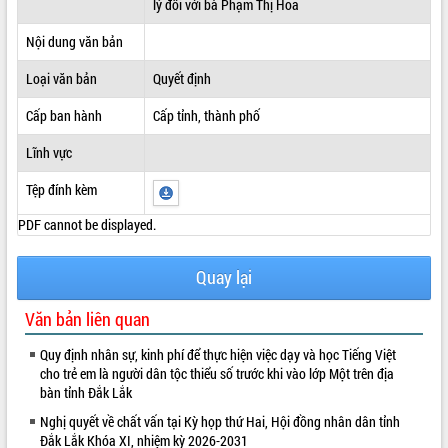
lý đối với bà Phạm Thị Hoa
ĐIỂM TIN VĂN BẢN
Nội dung văn bản
QUY HOẠCH - KẾ HOẠCH
Loại văn bản
Quyết định
Cấp ban hành
Cấp tỉnh, thành phố
Lĩnh vực
Tệp đính kèm
PDF cannot be displayed.
Quay lại
Văn bản liên quan
Quy định nhân sự, kinh phí để thực hiện việc dạy và học Tiếng Việt
cho trẻ em là người dân tộc thiểu số trước khi vào lớp Một trên địa
bàn tỉnh Đắk Lắk
Nghị quyết về chất vấn tại Kỳ họp thứ Hai, Hội đồng nhân dân tỉnh
Đắk Lắk Khóa XI, nhiệm kỳ 2026-2031