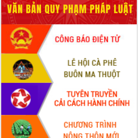
sầu riêng tại Đắk Lắk
Trình diễn nghệ thuật chế biến các
món ăn từ sầu riêng
Đắk Lắk công bố Quy hoạch và xúc
tiến đầu tư tỉnh
Ngành cá ngừ Đắk Lắk chủ động thích
ứng để giữ vững thị trường xuất khẩu
Diễn đàn Kinh tế tư nhân Việt Nam đột
phá cơ chế - Hợp tác công tư
Đề án 06 tạo bước ngoặt đột phá trong
cải cách hành chính tỉnh Đắk Lắk
Kết nối tour, đẩy mạnh chuyển đổi số
để phát triển du lịch Đắk Lắk
Khởi động Dự án Đầu tư xây dựng hạ
tầng kỹ thuật Cụm công nghiệp Tân
Tiến
Gặp mặt các cơ quan báo chí nhân Kỷ
niệm 101 năm Ngày Báo chí Cách
mạng Việt Nam
Đắk Lắk sơ kết 4 năm triển khai thực