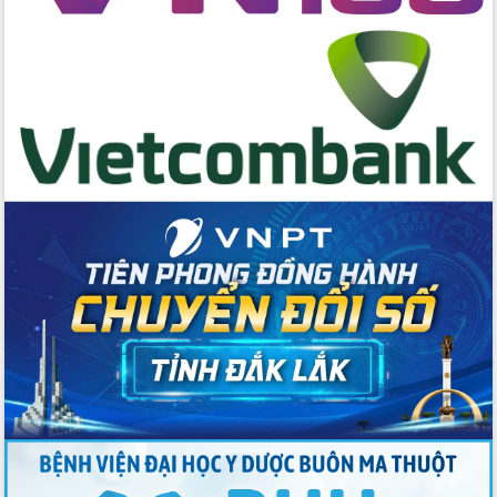
Đẩy mạnh cải cách hành chính, quyết
tâm đạt được mục tiêu tăng trưởng
hai con số trong năm 2026
Tổ chức trang trọng Lễ hội Đền thờ
Lương Văn Chánh năm 2026
Phó Bí thư Tỉnh ủy Đắk Lắk Đỗ Hữu
Huy giữ chức Bí thư Đảng ủy Ủy Ban
Nhân dân tỉnh
Bệnh án điện tử thúc đẩy chuyển đổi
số y tế tại Đắk Lắk
Chuyển đổi số thư viện: Mở rộng
không gian tri thức trong thời đại số
Đánh giá, rút kinh nghiệm công tác tổ
chức diễn tập trước ngày bầu cử
Chương trình “Gặp gỡ hữu nghị –
Friendship Meeting New Year 2026”
Bầu cử Quốc hội và HĐND: Cử tri Đắk
Lắk gửi gắm niềm tin, kỳ vọng vào lá
phiếu
Đắk Lắk sẵn sàng các điều kiện cho