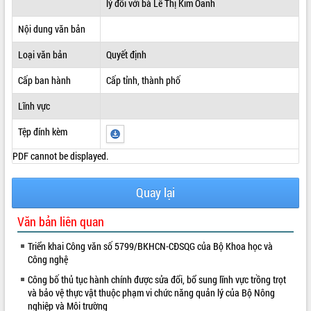
lý đối với bà Lê Thị Kim Oanh
ĐIỂM TIN VĂN BẢN
Nội dung văn bản
QUY HOẠCH - KẾ HOẠCH
Loại văn bản
Quyết định
Cấp ban hành
Cấp tỉnh, thành phố
Lĩnh vực
Tệp đính kèm
PDF cannot be displayed.
Quay lại
Văn bản liên quan
Triển khai Công văn số 5799/BKHCN-CĐSQG của Bộ Khoa học và
Công nghệ
Công bố thủ tục hành chính được sửa đổi, bổ sung lĩnh vực trồng trọt
và bảo vệ thực vật thuộc phạm vi chức năng quản lý của Bộ Nông
nghiệp và Môi trường