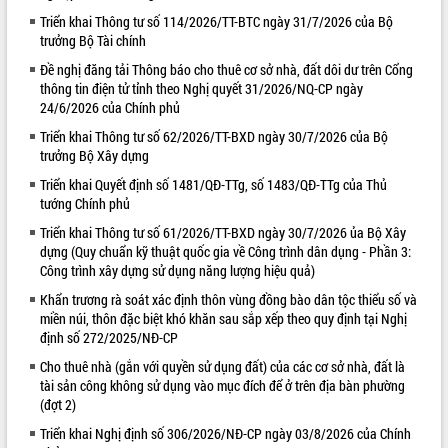
Triển khai Thông tư số 114/2026/TT-BTC ngày 31/7/2026 của Bộ
VIDEO
trưởng Bộ Tài chính
Đề nghị đăng tải Thông báo cho thuê cơ sở nhà, đất dôi dư trên Cổng
thông tin điện tử tỉnh theo Nghị quyết 31/2026/NQ-CP ngày
24/6/2026 của Chính phủ
Triển khai Thông tư số 62/2026/TT-BXD ngày 30/7/2026 của Bộ
trưởng Bộ Xây dựng
Triển khai Quyết định số 1481/QĐ-TTg, số 1483/QĐ-TTg của Thủ
tướng Chính phủ
Lễ truy tặng danh hiệu “Bà Mẹ Việt
Triển khai Thông tư số 61/2026/TT-BXD ngày 30/7/2026 ủa Bộ Xây
Nam Anh hùng” và trao Huân chương
dựng (Quy chuẩn kỹ thuật quốc gia về Công trình dân dụng - Phần 3:
Lao động
Công trình xây dựng sử dụng năng lượng hiệu quả)
UBND tỉnh Đắk Lắk triển khai nhiệm
Khẩn trương rà soát xác định thôn vùng đồng bào dân tộc thiểu số và
vụ 6 tháng cuối năm 2026
miền núi, thôn đặc biệt khó khăn sau sắp xếp theo quy định tại Nghị
Kỳ họp thứ Hai, Hội đồng nhân dân
định số 272/2025/NĐ-CP
tỉnh khóa XI quyết nghị nhiều nội dung
Cho thuê nhà (gắn với quyền sử dụng đất) của các cơ sở nhà, đất là
quan trọng
ALBUM ẢNH
tài sản công không sử dụng vào mục đích để ở trên địa bàn phường
Bí thư Tỉnh ủy Lương Nguyễn Minh
(đợt 2)
Triết thăm, tặng quà người có công với
Triển khai Nghị định số 306/2026/NĐ-CP ngày 03/8/2026 của Chính
cách mạng