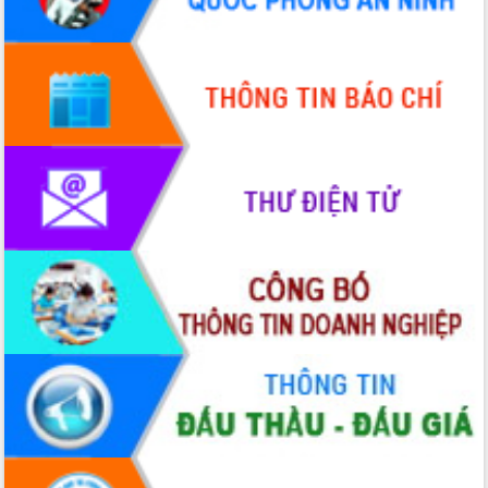
HĐND tỉnh thông qua điều chỉnh Quy
hoạch tỉnh thời kỳ 2021-2030
Hội thảo góp ý hồ sơ điều chỉnh quy
hoạch tỉnh Đắk Lắk thời kỳ 2021-2030,
tầm nhìn đến năm 2050
Nâng cao hiệu quả hoạt động của các
doanh nghiệp nhà nước
Hội nghị triển khai kết nối mạng
truyền số liệu chuyên dùng phục vụ cơ
quan Đảng, Nhà nước
Lễ phát động chuỗi hoạt động chung
tay làm sạch môi trường
Xã Ea Kar bước chuyển mình trong
công tác cải cách hành chính mô hình
mới
UBND tỉnh họp báo định kỳ tháng 4
năm 2026
Hội thảo khoa học “Giải pháp thúc đẩy
phát triển nền kinh tế xanh tại tỉnh
Đắk Lắk”
Tăng cường giám sát, đôn đốc thực