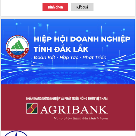
du khách thông qua Hệ thống cơ sở dữ
Bình chọn
Kết quả
liệu và Bản đồ số
Tập huấn ứng dụng trí tuệ nhân tạo (AI)
trong thương mại điện tử năm 2026
Đoàn đại biểu Quốc hội tỉnh Đắk Lắk
trao đổi thông tin trước Kỳ họp thứ
nhất, Quốc hội khóa XVI
Quyết liệt cải cách hành chính, khơi
thông nguồn lực phát triển
Nâng cao hiệu lực, hiệu quả HĐND
tỉnh thông qua hiện đại hóa hành chính
Xã Ea Phê gắn cải cách hành chính với
chuyển đổi số
Phó Chủ tịch Thường trực UBND tỉnh
Hồ Thị Nguyên Thảo làm việc tại Trung
tâm Phục vụ hành chính công xã Ea
Phê
Xây dựng nền hành chính số đồng
hành cùng nông dân dân, doanh nghiệp
Giai đoạn 2026-2030, Đắk Lắk phấn
đấu có 77% xã đạt chuẩn nông thôn