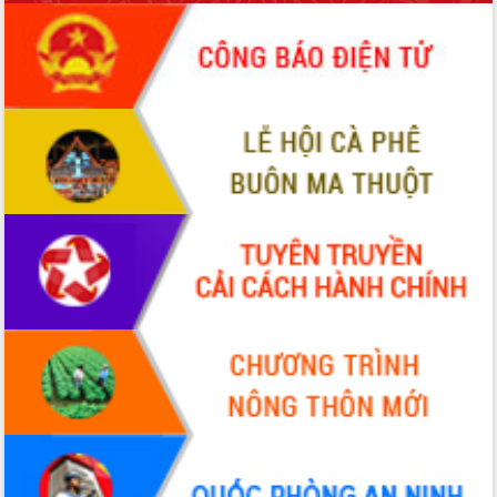
ứng để giữ vững thị trường xuất khẩu
Diễn đàn Kinh tế tư nhân Việt Nam đột
phá cơ chế - Hợp tác công tư
Đề án 06 tạo bước ngoặt đột phá trong
cải cách hành chính tỉnh Đắk Lắk
Kết nối tour, đẩy mạnh chuyển đổi số
để phát triển du lịch Đắk Lắk
Khởi động Dự án Đầu tư xây dựng hạ
tầng kỹ thuật Cụm công nghiệp Tân
Tiến
Gặp mặt các cơ quan báo chí nhân Kỷ
niệm 101 năm Ngày Báo chí Cách
mạng Việt Nam
Đắk Lắk sơ kết 4 năm triển khai thực
hiện Đề án 06 của Chính phủ
Họp báo thông tin về Hội nghị Công bố
Quy hoạch và Xúc tiến đầu tư tỉnh Đắk
Lắk
Khơi thông điểm nghẽn, đẩy nhanh
giải ngân vốn khắc phục thiên tai