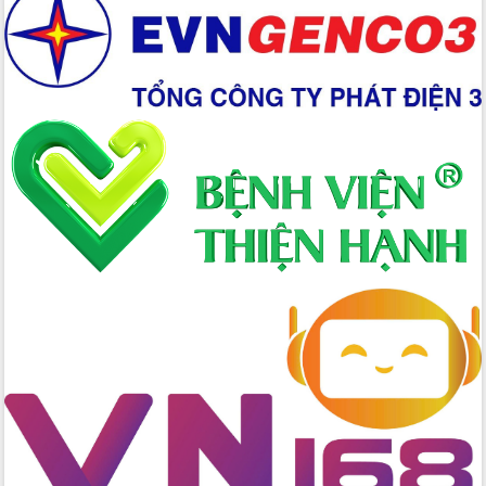
mới
Chuyển đổi số 'mở đường' cho nông
nghiệp Đắk Lắk tăng trưởng bứt phá
Triển khai đồng bộ đo đạc, lập hồ sơ
địa chính, hoàn thiện cơ sở dữ liệu đất
đai
Ứng dụng sinh trắc học - Bước tiến
trong hành trình chuyển đổi số tại Đắk
Lắk
Đắk Lắk nâng cao hiệu quả công tác
Đảng từ Sổ tay đảng viên điện tử
Đắk Lắk đẩy mạnh nuôi biển công
nghệ, hướng tới phát triển thủy sản
bền vững
Tập huấn nâng cao năng lực triển khai
chuyển đổi số cho cán bộ, công chức
cấp xã
Đắk Lắk phát động hưởng ứng Ngày
Quyền của người tiêu dùng Việt Nam
2026