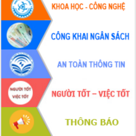
hiện nhiệm vụ quản lý tài sản công
hàng tuần
Tháo gỡ những vướng mắc, đẩy mạnh
công tác cải cách thủ tục hành chính
tại Trung tâm Phục vụ hành chính
công tỉnh
Đắk Lắk: Tôn vinh 46 giải pháp tại Hội
thi Sáng tạo Kỹ thuật 2024 - 2025
Đắk Lắk rà soát, điều chỉnh Đề án 190
về phát triển nuôi trồng thủy sản
Phó Chủ tịch UBND tỉnh Đắk Lắk
Trương Công Thái kiểm tra thực địa
Dự án cao tốc Khánh Hòa - Buôn Ma
Thuột
Định vị cà phê Việt Nam như một “di
sản sống” trong dòng chảy toàn cầu
Xây dựng nông thôn mới: Nâng cao đời
sống người dân từ những mô hình thiết
thực
Quyết liệt tháo gỡ vướng mắc, đẩy