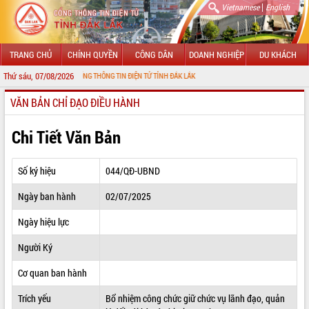
|
Vietnamese
English
TRANG CHỦ
CHÍNH QUYỀN
CÔNG DÂN
DOANH NGHIỆP
DU KHÁCH
Thứ sáu, 07/08/2026
G ĐẾN VỚI CỔNG THÔNG TIN ĐIỆN TỬ TỈNH ĐẮK LẮK
VĂN BẢN CHỈ ĐẠO ĐIỀU HÀNH
GIỚI THIỆU
LÃNH ĐẠO UBND TỈNH
Chi Tiết Văn Bản
TIN TỨC SỰ KIỆN
Số ký hiệu
044/QĐ-UBND
SỞ, BAN, NGÀNH
Ngày ban hành
02/07/2025
UBND CÁC XÃ, PHƯỜNG
Ngày hiệu lực
THÔNG TIN CHỈ ĐẠO ĐIỀU HÀNH
Người Ký
HỆ THỐNG VĂN BẢN
Cơ quan ban hành
Trích yếu
Bổ nhiệm công chức giữ chức vụ lãnh đạo, quản
VĂN BẢN HĐND TỈNH