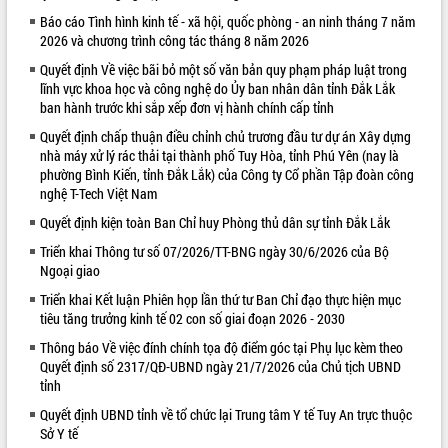
Báo cáo Tình hình kinh tế - xã hội, quốc phòng - an ninh tháng 7 năm
VIDEO
2026 và chương trình công tác tháng 8 năm 2026
Quyết định Về việc bãi bỏ một số văn bản quy phạm pháp luật trong
lĩnh vực khoa học và công nghệ do Ủy ban nhân dân tỉnh Đắk Lắk
ban hành trước khi sắp xếp đơn vị hành chính cấp tỉnh
Quyết định chấp thuận điều chỉnh chủ trương đầu tư dự án Xây dựng
nhà máy xử lý rác thải tại thành phố Tuy Hòa, tỉnh Phú Yên (nay là
phường Bình Kiến, tỉnh Đắk Lắk) của Công ty Cổ phần Tập đoàn công
nghệ T-Tech Việt Nam
Quyết định kiện toàn Ban Chỉ huy Phòng thủ dân sự tỉnh Đắk Lắk
Khám bệnh, cấp phát thuốc miễn phí
và tặng quà người dân xã Cư Pui
Triển khai Thông tư số 07/2026/TT-BNG ngày 30/6/2026 của Bộ
Ngoại giao
Hội nghị UBND tỉnh Đắk Lắk thường kỳ
tháng 7/2026
Triển khai Kết luận Phiên họp lần thứ tư Ban Chỉ đạo thực hiện mục
Lễ truy tặng danh hiệu “Bà Mẹ Việt
tiêu tăng trưởng kinh tế 02 con số giai đoạn 2026 - 2030
Nam Anh hùng” và trao Huân chương
Thông báo Về việc đính chính tọa độ điểm góc tại Phụ lục kèm theo
Lao động
Quyết định số 2317/QĐ-UBND ngày 21/7/2026 của Chủ tịch UBND
ALBUM ẢNH
UBND tỉnh Đắk Lắk triển khai nhiệm
tỉnh
vụ 6 tháng cuối năm 2026
Quyết định UBND tỉnh về tổ chức lại Trung tâm Y tế Tuy An trực thuộc
Kỳ họp thứ Hai, Hội đồng nhân dân
Sở Y tế
tỉnh khóa XI quyết nghị nhiều nội dung