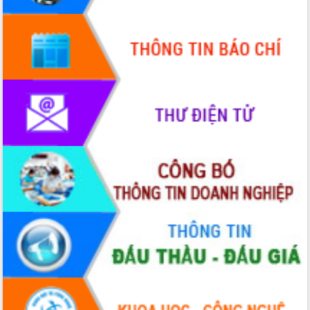
Quy hoạch và Xúc tiến đầu tư tỉnh Đắk
Lắk
Khơi thông điểm nghẽn, đẩy nhanh
giải ngân vốn khắc phục thiên tai
HĐND tỉnh thông qua điều chỉnh Quy
hoạch tỉnh thời kỳ 2021-2030
Hội thảo góp ý hồ sơ điều chỉnh quy
hoạch tỉnh Đắk Lắk thời kỳ 2021-2030,
tầm nhìn đến năm 2050
Nâng cao hiệu quả hoạt động của các
doanh nghiệp nhà nước
Hội nghị triển khai kết nối mạng
truyền số liệu chuyên dùng phục vụ cơ
quan Đảng, Nhà nước
Lễ phát động chuỗi hoạt động chung
tay làm sạch môi trường
Xã Ea Kar bước chuyển mình trong
công tác cải cách hành chính mô hình
mới
UBND tỉnh họp báo định kỳ tháng 4
năm 2026