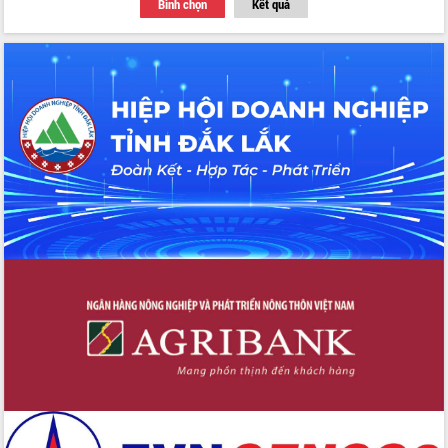
Bình chọn
Kết quả
Thứ trưởng Bộ Y tế làm việc với tỉnh
Đắk Lắk về phát triển nhân lực y tế
cho trạm y tế cấp xã
Du lịch Đắk Lắk nâng tầm trải nghiệm
du khách thông qua Hệ thống cơ sở dữ
liệu và Bản đồ số
Tập huấn ứng dụng trí tuệ nhân tạo (AI)
trong thương mại điện tử năm 2026
Đoàn đại biểu Quốc hội tỉnh Đắk Lắk
trao đổi thông tin trước Kỳ họp thứ
nhất, Quốc hội khóa XVI
Quyết liệt cải cách hành chính, khơi
thông nguồn lực phát triển
Nâng cao hiệu lực, hiệu quả HĐND
tỉnh thông qua hiện đại hóa hành chính
Xã Ea Phê gắn cải cách hành chính với
chuyển đổi số
Phó Chủ tịch Thường trực UBND tỉnh
Hồ Thị Nguyên Thảo làm việc tại Trung
tâm Phục vụ hành chính công xã Ea
Phê