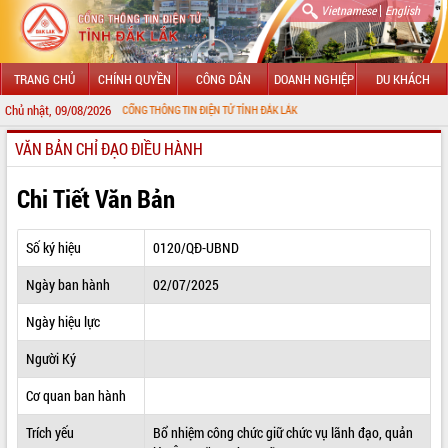
|
Vietnamese
English
TRANG CHỦ
CHÍNH QUYỀN
CÔNG DÂN
DOANH NGHIỆP
DU KHÁCH
Chủ nhật, 09/08/2026
ỪNG ĐẾN VỚI CỔNG THÔNG TIN ĐIỆN TỬ TỈNH ĐẮK LẮK
VĂN BẢN CHỈ ĐẠO ĐIỀU HÀNH
GIỚI THIỆU
LÃNH ĐẠO UBND TỈNH
Chi Tiết Văn Bản
TIN TỨC SỰ KIỆN
Số ký hiệu
0120/QĐ-UBND
SỞ, BAN, NGÀNH
Ngày ban hành
02/07/2025
UBND CÁC XÃ, PHƯỜNG
Ngày hiệu lực
THÔNG TIN CHỈ ĐẠO ĐIỀU HÀNH
Người Ký
HỆ THỐNG VĂN BẢN
Cơ quan ban hành
Trích yếu
Bổ nhiệm công chức giữ chức vụ lãnh đạo, quản
VĂN BẢN HĐND TỈNH