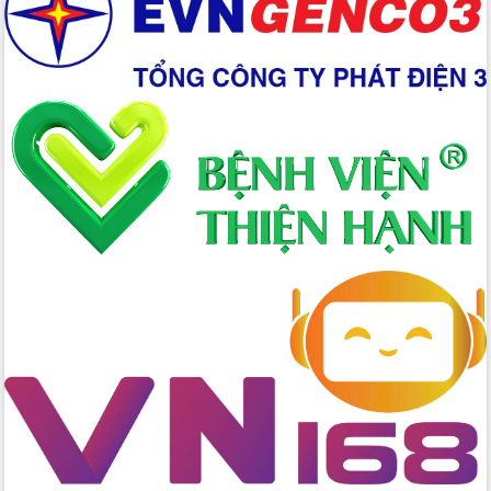
Xây dựng nền hành chính số đồng
hành cùng nông dân dân, doanh nghiệp
Giai đoạn 2026-2030, Đắk Lắk phấn
đấu có 77% xã đạt chuẩn nông thôn
mới
Chuyển đổi số 'mở đường' cho nông
nghiệp Đắk Lắk tăng trưởng bứt phá
Triển khai đồng bộ đo đạc, lập hồ sơ
địa chính, hoàn thiện cơ sở dữ liệu đất
đai
Ứng dụng sinh trắc học - Bước tiến
trong hành trình chuyển đổi số tại Đắk
Lắk
Đắk Lắk nâng cao hiệu quả công tác
Đảng từ Sổ tay đảng viên điện tử
Đắk Lắk đẩy mạnh nuôi biển công
nghệ, hướng tới phát triển thủy sản
bền vững
Tập huấn nâng cao năng lực triển khai
chuyển đổi số cho cán bộ, công chức