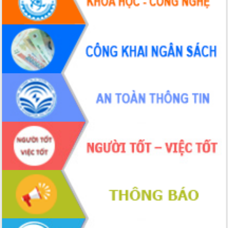
Hội thảo khoa học “Giải pháp thúc đẩy
phát triển nền kinh tế xanh tại tỉnh
Đắk Lắk”
Tăng cường giám sát, đôn đốc thực
hiện nhiệm vụ quản lý tài sản công
hàng tuần
Tháo gỡ những vướng mắc, đẩy mạnh
công tác cải cách thủ tục hành chính
tại Trung tâm Phục vụ hành chính
công tỉnh
Đắk Lắk: Tôn vinh 46 giải pháp tại Hội
thi Sáng tạo Kỹ thuật 2024 - 2025
Đắk Lắk rà soát, điều chỉnh Đề án 190
về phát triển nuôi trồng thủy sản
Phó Chủ tịch UBND tỉnh Đắk Lắk
Trương Công Thái kiểm tra thực địa
Dự án cao tốc Khánh Hòa - Buôn Ma
Thuột
Định vị cà phê Việt Nam như một “di
sản sống” trong dòng chảy toàn cầu