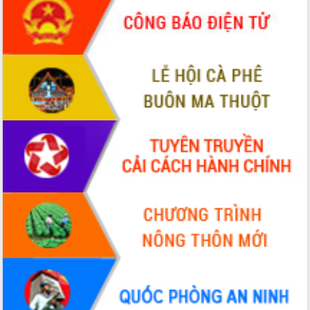
món ăn từ sầu riêng
Đắk Lắk công bố Quy hoạch và xúc
tiến đầu tư tỉnh
Ngành cá ngừ Đắk Lắk chủ động thích
ứng để giữ vững thị trường xuất khẩu
Diễn đàn Kinh tế tư nhân Việt Nam đột
phá cơ chế - Hợp tác công tư
Đề án 06 tạo bước ngoặt đột phá trong
cải cách hành chính tỉnh Đắk Lắk
Kết nối tour, đẩy mạnh chuyển đổi số
để phát triển du lịch Đắk Lắk
Khởi động Dự án Đầu tư xây dựng hạ
tầng kỹ thuật Cụm công nghiệp Tân
Tiến
Gặp mặt các cơ quan báo chí nhân Kỷ
niệm 101 năm Ngày Báo chí Cách
mạng Việt Nam
Đắk Lắk sơ kết 4 năm triển khai thực
hiện Đề án 06 của Chính phủ
Họp báo thông tin về Hội nghị Công bố