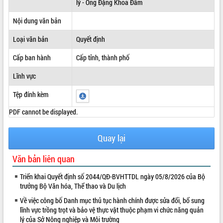
lý - Ông Đặng Khoa Đãm
ĐIỂM TIN VĂN BẢN
Nội dung văn bản
QUY HOẠCH - KẾ HOẠCH
Loại văn bản
Quyết định
Cấp ban hành
Cấp tỉnh, thành phố
Lĩnh vực
Tệp đính kèm
PDF cannot be displayed.
Quay lại
Văn bản liên quan
Triển khai Quyết định số 2044/QĐ-BVHTTDL ngày 05/8/2026 của Bộ
trưởng Bộ Văn hóa, Thể thao và Du lịch
Về việc công bố Danh mục thủ tục hành chính được sửa đổi, bổ sung
lĩnh vực trồng trọt và bảo vệ thực vật thuộc phạm vi chức năng quản
lý của Sở Nông nghiệp và Môi trường