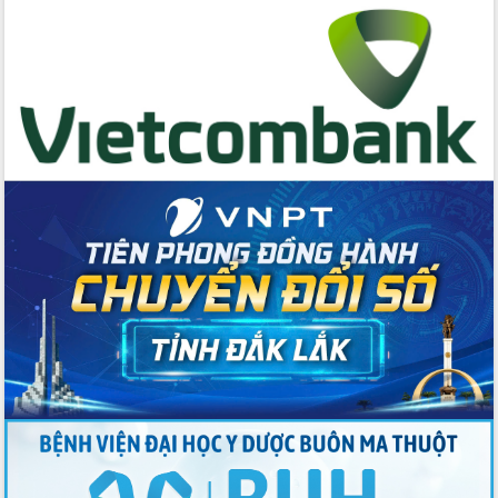
cấp xã
Đắk Lắk phát động hưởng ứng Ngày
Quyền của người tiêu dùng Việt Nam
2026
Đẩy mạnh cải cách hành chính, quyết
tâm đạt được mục tiêu tăng trưởng
hai con số trong năm 2026
Tổ chức trang trọng Lễ hội Đền thờ
Lương Văn Chánh năm 2026
Phó Bí thư Tỉnh ủy Đắk Lắk Đỗ Hữu
Huy giữ chức Bí thư Đảng ủy Ủy Ban
Nhân dân tỉnh
Bệnh án điện tử thúc đẩy chuyển đổi
số y tế tại Đắk Lắk
Chuyển đổi số thư viện: Mở rộng
không gian tri thức trong thời đại số
Đánh giá, rút kinh nghiệm công tác tổ
chức diễn tập trước ngày bầu cử
Chương trình “Gặp gỡ hữu nghị –
Friendship Meeting New Year 2026”